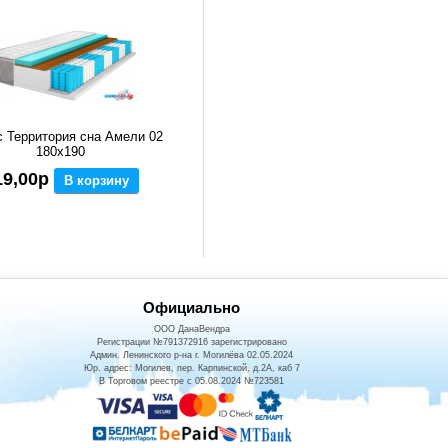
 Территория сна Амели 02
180x190
19,00р
В корзину
Официально
ООО ДанаВендра
Регистрации №791372916 зарегистрировано
Админ. Ленинского р-на г. Могилёва 02.05.2024
Юр. адрес: Могилев, пер. Карпинской, д.2А, каб 7
В Торговом реестре с 05.08.2024 №723581