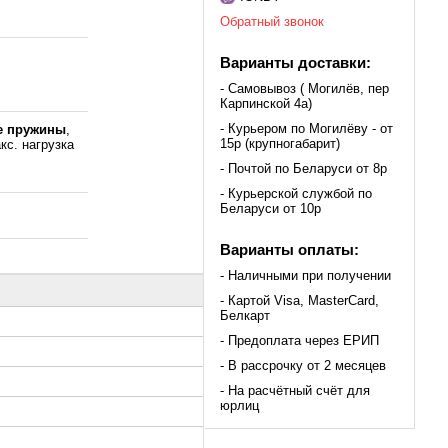
Обратный звонок
Варианты доставки:
- Самовывоз ( Могилёв, пер
Карпинской 4а)
- Курьером по Могилёву - от
е пружины
,
15р (крупногабарит)
кс. нагрузка
,
- Почтой по Беларуси от 8р
- Курьерской службой по
Беларуси от 10р
Варианты оплаты:
- Наличными при получении
- Картой Visa, MasterCard,
Белкарт
- Предоплата через ЕРИП
- В рассрочку от 2 месяцев
- На расчётный счёт для
юрлиц