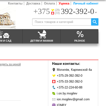
Контакты
Доставка
Оплата
Уценка
Личный кабинет
+375
392-392-0
(29)
(33)
М И САД
ДЕТЯМ И МАМАМ
РАЗНОЕ
Наши контакты:
едить за ценой
Могилёв, Карпинской 4а
+375-29-392-392-0
+375-33-392-392-0
+375-22-224-60-88
i.on.by.mogilev
ion.mogilev@gmail.com
IONBY