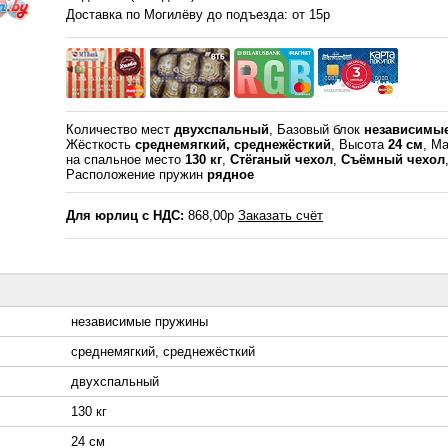
Доставка по Могилёву до подъезда: от 15р
Количество мест
двухспальный
, Базовый блок
независимы
Жёсткость
среднемягкий, среднежёсткий
, Высота
24 см
, Ма
на спальное место
130 кг
,
Стёганый чехол
,
Съёмный чехол
Расположение пружин
рядное
Для юрлиц с НДС:
868,00р
Заказать счёт
независимые пружины
среднемягкий, среднежёсткий
двухспальный
130 кг
24 см