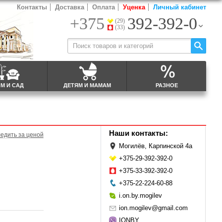
Контакты
Доставка
Оплата
Уценка
Личный кабинет
+375
392-392-0
(29)
(33)
М И САД
ДЕТЯМ И МАМАМ
РАЗНОЕ
Наши контакты:
едить за ценой
Могилёв, Карпинской 4а
+375-29-392-392-0
+375-33-392-392-0
+375-22-224-60-88
i.on.by.mogilev
ion.mogilev@gmail.com
IONBY