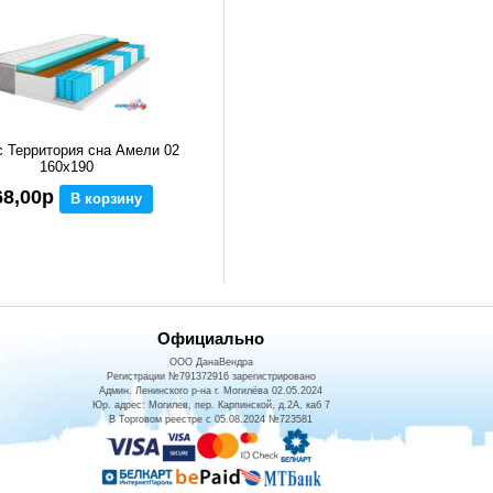
 Территория сна Амели 02
160x190
68,00р
В корзину
Официально
ООО ДанаВендра
Регистрации №791372916 зарегистрировано
Админ. Ленинского р-на г. Могилёва 02.05.2024
Юр. адрес: Могилев, пер. Карпинской, д.2А, каб 7
В Торговом реестре с 05.08.2024 №723581