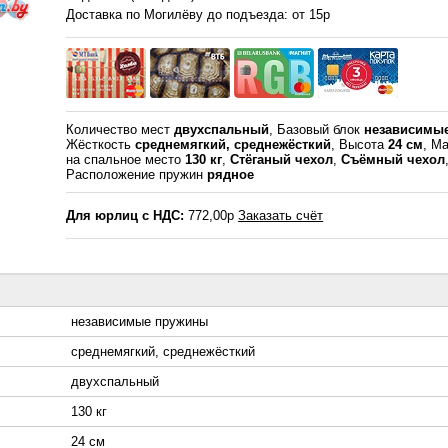
Доставка по Могилёву до подъезда: от 15р
Количество мест
двухспальный
, Базовый блок
независимы
Жёсткость
среднемягкий, среднежёсткий
, Высота
24 см
, Ма
на спальное место
130 кг
,
Стёганый чехол
,
Съёмный чехол
Расположение пружин
рядное
Для юрлиц с НДС:
772,00р
Заказать счёт
независимые пружины
среднемягкий, среднежёсткий
двухспальный
130 кг
24 см