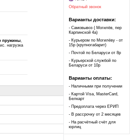
Обратный звонок
Варианты доставки:
- Самовывоз ( Могилёв, пер
Карпинской 4а)
- Курьером по Могилёву - от
е пружины
,
15р (крупногабарит)
кс. нагрузка
,
- Почтой по Беларуси от 8р
- Курьерской службой по
Беларуси от 10р
Варианты оплаты:
- Наличными при получении
- Картой Visa, MasterCard,
Белкарт
- Предоплата через ЕРИП
- В рассрочку от 2 месяцев
- На расчётный счёт для
юрлиц