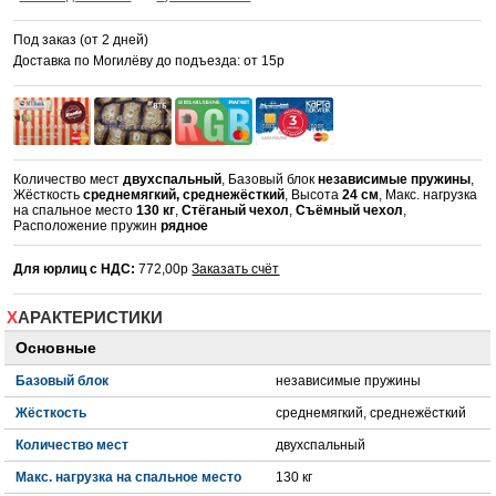
Под заказ (от 2 дней)
Доставка по Могилёву до подъезда: от 15р
Количество мест
двухспальный
, Базовый блок
независимые пружины
,
Жёсткость
среднемягкий, среднежёсткий
, Высота
24 см
, Макс. нагрузка
на спальное место
130 кг
,
Стёганый чехол
,
Съёмный чехол
,
Расположение пружин
рядное
Для юрлиц с НДС:
772,00р
Заказать счёт
ХАРАКТЕРИСТИКИ
Основные
Базовый блок
независимые пружины
Жёсткость
среднемягкий, среднежёсткий
Количество мест
двухспальный
Макс. нагрузка на спальное место
130 кг