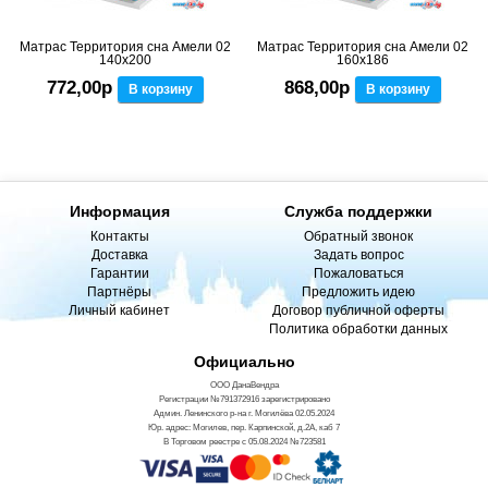
Матрас Территория сна Амели 02
Матрас Территория сна Амели 02
140x200
160x186
772,00р
868,00р
В корзину
В корзину
Информация
Служба поддержки
Контакты
Обратный звонок
Доставка
Задать вопрос
Гарантии
Пожаловаться
Партнёры
Предложить идею
Личный кабинет
Договор публичной оферты
Политика обработки данных
Официально
ООО ДанаВендра
Регистрации №791372916 зарегистрировано
Админ. Ленинского р-на г. Могилёва 02.05.2024
Юр. адрес: Могилев, пер. Карпинской, д.2А, каб 7
В Торговом реестре с 05.08.2024 №723581