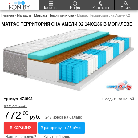
Каталог
Инфо
Контакты
Поиск
Главная
›
Матрасы
›
Матрасы Территория сна
› Матрас Территория сна Амели 02
140x186
МАТРАС ТЕРРИТОРИЯ СНА АМЕЛИ 02 140X186 В МОГИЛЁВЕ
Артикул:
471803
Следить за ценой
835,00 руб.
772
.00
руб.
+247 ионов на баланс
В КОРЗИНУ
В рассрочку от 35 р/мес
Нашли дешевле?
Купить в 1 клик