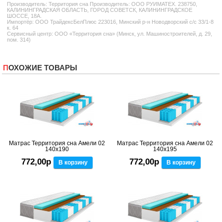
Производитель:
Территория сна
Производитель: ООО РУИМАТЕХ. 238750,
КАЛИНИНГРАДСКАЯ ОБЛАСТЬ, ГОРОД СОВЕТСК, КАЛИНИНГРАДСКОЕ
ШОССЕ, 18А.
Импортёр: ООО ТрайдексБелПлюс 223016, Минский р-н Новодворский с/с 33/1-8
к. 64
Сервисный центр: ООО «Территория сна» (Минск, ул. Машиностроителей, д. 29,
пом. 314)
ПОХОЖИЕ ТОВАРЫ
Матрас Территория сна Амели 02
Матрас Территория сна Амели 02
140x190
140x195
772,00р
772,00р
В корзину
В корзину