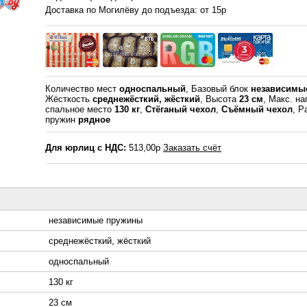
Доставка по Могилёву до подъезда: от 15р
Количество мест
односпальный
, Базовый блок
независимы
Жёсткость
среднежёсткий, жёсткий
, Высота
23 см
, Макс. на
спальное место
130 кг
,
Стёганый чехол
,
Съёмный чехол
, Р
пружин
рядное
Для юрлиц с НДС:
513,00р
Заказать счёт
независимые пружины
среднежёсткий, жёсткий
односпальный
130 кг
23 см