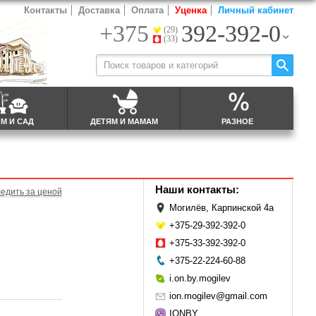
Контакты
Доставка
Оплата
Уценка
Личный кабинет
+375
392-392-0
(29)
(33)
М И САД
ДЕТЯМ И МАМАМ
РАЗНОЕ
Наши контакты:
едить за ценой
Могилёв, Карпинской 4а
+375-29-392-392-0
+375-33-392-392-0
+375-22-224-60-88
i.on.by.mogilev
ion.mogilev@gmail.com
IONBY