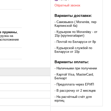
Обратный звонок
Варианты доставки:
- Самовывоз ( Могилёв, пер
Карпинской 4а)
- Курьером по Могилёву - от
е пружины
,
15р (крупногабарит)
грузка на
асположение
- Почтой по Беларуси от 8р
- Курьерской службой по
Беларуси от 10р
Варианты оплаты:
- Наличными при получении
- Картой Visa, MasterCard,
Белкарт
- Предоплата через ЕРИП
- В рассрочку от 2 месяцев
- На расчётный счёт для
юрлиц