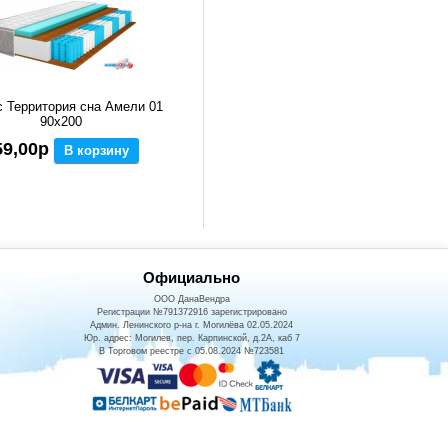
 Территория сна Амели 01
90x200
59,00р
В корзину
Официально
ООО ДанаВендра
Регистрации №791372916 зарегистрировано
Админ. Ленинского р-на г. Могилёва 02.05.2024
Юр. адрес: Могилев, пер. Карпинской, д.2А, каб 7
В Торговом реестре с 05.08.2024 №723581