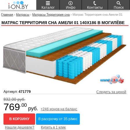
Каталог
Инфо
Контакты
Поиск
Главная
›
Матрасы
›
Матрасы Территория сна
› Матрас Территория сна Амели 01
140x186
МАТРАС ТЕРРИТОРИЯ СНА АМЕЛИ 01 140X186 В МОГИЛЁВЕ
Артикул:
471779
Следить за ценой
832,00 руб.
769
.00
руб.
+246 ионов на баланс
В КОРЗИНУ
В рассрочку от 35 р/мес
Нашли дешевле?
Купить в 1 клик