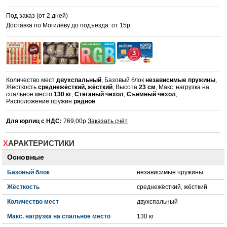
Под заказ (от 2 дней)
Доставка по Могилёву до подъезда: от 15р
Количество мест
двухспальный
, Базовый блок
независимые пружины
,
Жёсткость
среднежёсткий, жёсткий
, Высота
23 см
, Макс. нагрузка на
спальное место
130 кг
,
Стёганый чехол
,
Съёмный чехол
,
Расположение пружин
рядное
Для юрлиц с НДС:
769,00р
Заказать счёт
ХАРАКТЕРИСТИКИ
Основные
Базовый блок
независимые пружины
Жёсткость
среднежёсткий, жёсткий
Количество мест
двухспальный
Макс. нагрузка на спальное место
130 кг