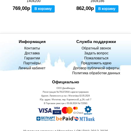
140x200
160x186
769,00р
862,00р
В корзину
В корзину
Информация
Служба поддержки
Контакты
Обратный звонок
Доставка
Задать вопрос
Гарантии
Пожаловаться
Партнёры
Предложить идею
Личный кабинет
Договор публичной оферты
Политика обработки данных
Официально
ООО ДанаВендра
Регистрации №791372916 зарегистрировано
Админ. Ленинского р-на г. Могилёва 02.05.2024
Юр. адрес: Могилев, пер. Карпинской, д.2А, каб 7
В Торговом реестре с 05.08.2024 №723581