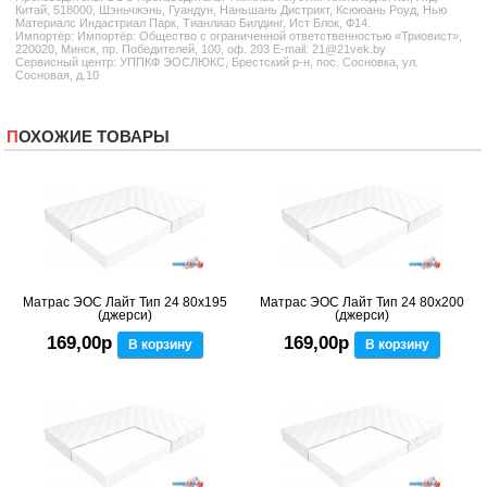
Китай, 518000, Шэньчжэнь, Гуандун, Наньшань Дистрикт, Ксююань Роуд, Нью
Материалс Индастриал Парк, Тианлиао Билдинг, Ист Блок, Ф14.
Импортёр: Импортёр: Общество с ограниченной ответственностью «Триовист»,
220020, Минск, пр. Победителей, 100, оф. 203 E-mail: 21@21vek.by
Сервисный центр: УППКФ ЭОСЛЮКС, Брестский р-н, пос. Сосновка, ул.
Сосновая, д.10
ПОХОЖИЕ ТОВАРЫ
Матрас ЭОС Лайт Тип 24 80x195
Матрас ЭОС Лайт Тип 24 80x200
(джерси)
(джерси)
169,00р
169,00р
В корзину
В корзину