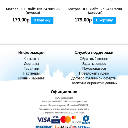
Матрас ЭОС Лайт Тип 24 90x195
Матрас ЭОС Лайт Тип 24 90x200
(джерси)
(джерси)
179,00р
179,00р
В корзину
В корзину
Информация
Служба поддержки
Контакты
Обратный звонок
Доставка
Задать вопрос
Гарантии
Пожаловаться
Партнёры
Предложить идею
Личный кабинет
Договор публичной оферты
Политика обработки данных
Официально
ООО ДанаВендра
Регистрации №791372916 зарегистрировано
Админ. Ленинского р-на г. Могилёва 02.05.2024
Юр. адрес: Могилев, пер. Карпинской, д.2А, каб 7
В Торговом реестре с 05.08.2024 №723581