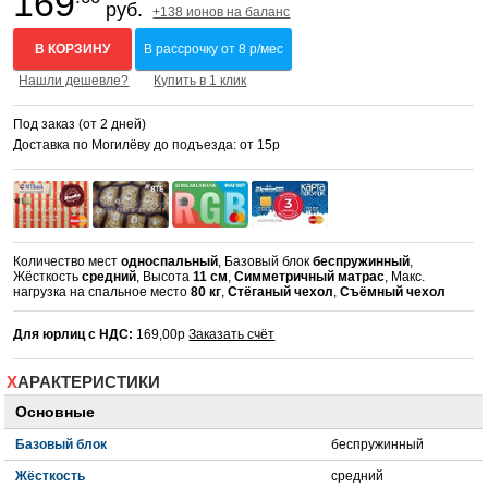
169
руб.
+138 ионов на баланс
В КОРЗИНУ
В рассрочку от 8 р/мес
Нашли дешевле?
Купить в 1 клик
Под заказ (от 2 дней)
Доставка по Могилёву до подъезда: от 15р
Количество мест
односпальный
, Базовый блок
беспружинный
,
Жёсткость
средний
, Высота
11 см
,
Симметричный матрас
, Макс.
нагрузка на спальное место
80 кг
,
Стёганый чехол
,
Съёмный чехол
Для юрлиц с НДС:
169,00р
Заказать счёт
ХАРАКТЕРИСТИКИ
Основные
Базовый блок
беспружинный
Жёсткость
средний