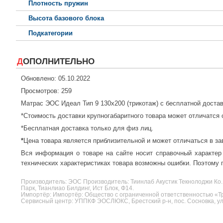
Плотность пружин
Высота базового блока
Подкатегории
ДОПОЛНИТЕЛЬНО
Обновлено: 05.10.2022
Просмотров: 259
Матрас ЭОС Идеал Тип 9 130x200 (трикотаж) с бесплатной доста
*Стоимость доставки крупногабаритного товара может отличатся 
*Бесплатная доставка только для физ лиц.
*
Цена товара является приблизительной и может отличаться в за
Вся информация о товаре на сайте носит справочный характер
технических характеристиках товара возможны ошибки. Поэтому п
Производитель:
ЭОС
Производитель: Тиинлаб Акустик Текнолоджи Ко.
Парк, Тианлиао Билдинг, Ист Блок, Ф14.
Импортёр: Импортёр: Общество с ограниченной ответственностью «Три
Сервисный центр: УППКФ ЭОСЛЮКС, Брестский р-н, пос. Сосновка, ул.