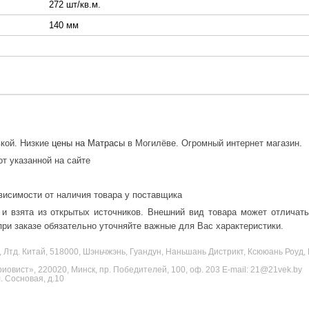
272 шт/кв.м.
140 мм
вкой. Низкие
цены на Матрасы
в Могилёве. Огромный интернет магазин.
от указанной на сайте
висимости от наличия товара у поставщика
 и взята из открытых источников. Внешний вид товара может отличат
ри заказе обязательно уточняйте важные для Вас характеристики.
, Лтд. Китай, 518000, Шэньчжэнь, Гуандун, Наньшань Дистрикт, Ксююань Роу
овист», 220020, Минск, пр. Победителей, 100, оф. 203 E-mail: 21@21vek.by
 Сосновая, д.10