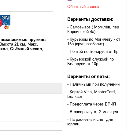
Обратный звонок
Варианты доставки:
- Самовывоз ( Могилёв, пер
Карпинской 4а)
- Курьером по Могилёву - от
к
независимые пружины
,
15р (крупногабарит)
 Высота
21 см
, Макс.
ехол
,
Съёмный чехол
,
- Почтой по Беларуси от 8р
- Курьерской службой по
Беларуси от 10р
Варианты оплаты:
- Наличными при получении
- Картой Visa, MasterCard,
Белкарт
- Предоплата через ЕРИП
- В рассрочку от 2 месяцев
- На расчётный счёт для
юрлиц