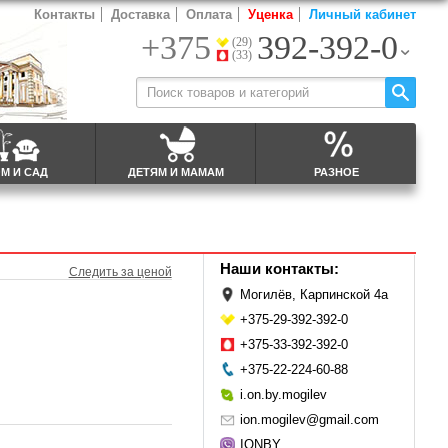
Контакты
Доставка
Оплата
Уценка
Личный кабинет
+375
392-392-0
(29)
(33)
М И САД
ДЕТЯМ И МАМАМ
РАЗНОЕ
Наши контакты:
Следить за ценой
Могилёв, Карпинской 4а
+375-29-392-392-0
+375-33-392-392-0
+375-22-224-60-88
i.on.by.mogilev
ion.mogilev@gmail.com
IONBY