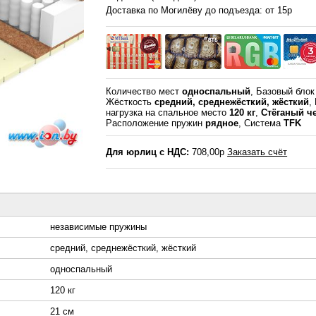
Доставка по Могилёву до подъезда: от 15р
Количество мест
односпальный
, Базовый бло
Жёсткость
средний, среднежёсткий, жёсткий
,
нагрузка на спальное место
120 кг
,
Стёганый ч
Расположение пружин
рядное
, Система
TFK
Для юрлиц с НДС:
708,00р
Заказать счёт
независимые пружины
средний, среднежёсткий, жёсткий
односпальный
120 кг
21 см