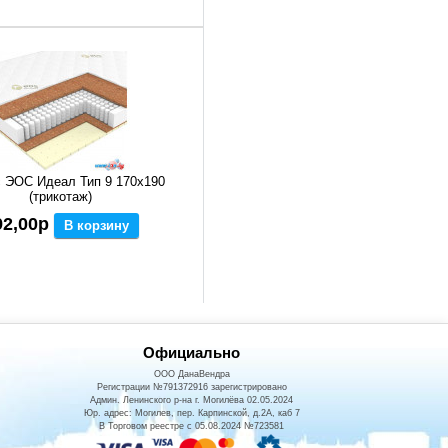
 ЭОС Идеал Тип 9 170x190
(трикотаж)
92,00р
В корзину
Официально
ООО ДанаВендра
Регистрации №791372916 зарегистрировано
Админ. Ленинского р-на г. Могилёва 02.05.2024
Юр. адрес: Могилев, пер. Карпинской, д.2А, каб 7
В Торговом реестре с 05.08.2024 №723581