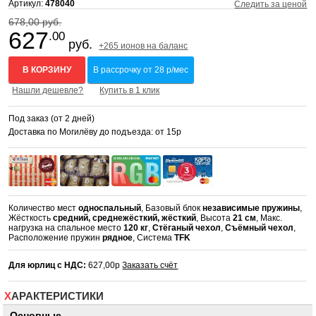
Артикул:
478040
Следить за ценой
678,00 руб.
627
.00
руб.
+265 ионов на баланс
В КОРЗИНУ
В рассрочку от 28 р/мес
Нашли дешевле?
Купить в 1 клик
Под заказ (от 2 дней)
Доставка по Могилёву до подъезда: от 15р
Количество мест
односпальный
, Базовый блок
независимые пружины
,
Жёсткость
средний, среднежёсткий, жёсткий
, Высота
21 см
, Макс.
нагрузка на спальное место
120 кг
,
Стёганый чехол
,
Съёмный чехол
,
Расположение пружин
рядное
, Система
TFK
Для юрлиц с НДС:
627,00р
Заказать счёт
ХАРАКТЕРИСТИКИ
Основные