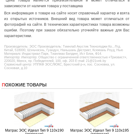
*
Цена товара является приблизительной и может отличаться в
зависимости от наличия товара у поставщика
Вся информация о товаре на сайте носит справочный характер и взята
из открытых источников. Внешний вид товара может отличаться от
фотографий на сайте. В технических характеристиках товара возможны
ошибки. Поэтому при заказе обязательно уточняйте важные для Вас
характеристики.
Производитель:
ЭОС
Производитель: Тиинлаб Акустик Текнолоджи Ко., Лтд.
Китай, 518000, Шэньчжэнь, Гуандун, Наньшань Дистрикт, Ксююань Роуд, Нью
Материалс Индастриал Парк, Тианлиао Билдинг, Ист Блок, Ф14.
Импортёр: Импортёр: Общество с ограниченной ответственностью «Триовист»,
220020, Минск, пр. Победителей, 100, оф. 203 E-mail: 21@21vek.by
Сервисный центр: УППКФ ЭОСЛЮКС, Брестский р-н, пос. Сосновка, ул.
Сосновая, д.10
ПОХОЖИЕ ТОВАРЫ
Матрас ЭОС Идеал Тип 9 110x190
Матрас ЭОС Идеал Тип 9 110x195
(трикотаж)
(трикотаж)