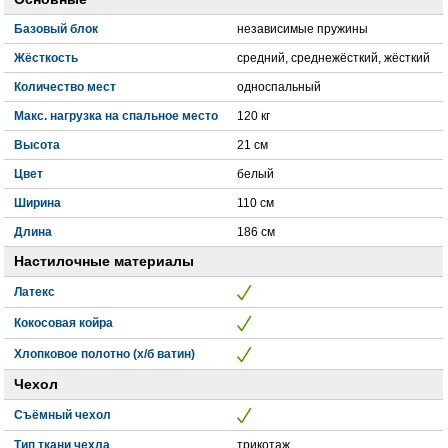
Базовый блок
независимые пружины
Жёсткость
средний, среднежёсткий, жёсткий
Количество мест
односпальный
Макс. нагрузка на спальное место
120 кг
Высота
21 см
Цвет
белый
Ширина
110 см
Длина
186 см
Настилочные материалы
Латекс
Кокосовая койра
Хлопковое полотно (х/б ватин)
Чехол
Съёмный чехол
Тип ткани чехла
трикотаж