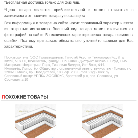
*Бесплатная доставка только для физ лиц.
*
Цена товара является приблизительной и может отличаться в
зависимости от наличия товара у поставщика
Вся информация о товаре на сайте носит справочный характер и взята
из открытых источников. Внешний вид товара может отличаться от
фотографий на сайте. В технических характеристиках товара возможны
ошибки. Поэтому при заказе обязательно уточняйте важные для Вас
характеристики.
Производитель:
ЭОС
Производитель: Тиинлаб Акустик Текнолоджи Ко., Лтд.
Китай, 518000, Шэньчжэнь, Гуандун, Наньшань Дистрикт, Ксююань Роуд, Нью
Материалс Индастриал Парк, Тианлиао Билдинг, Ист Блок, Ф14.
Импортёр: Импортёр: Общество с ограниченной ответственностью «Триовист»,
220020, Минск, пр. Победителей, 100, оф. 203 E-mail: 21@21vek.by
Сервисный центр: УППКФ ЭОСЛЮКС, Брестский р-н, пос. Сосновка, ул.
Сосновая, д.10
ПОХОЖИЕ ТОВАРЫ