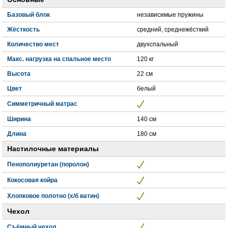
Базовый блок
независимые пружины
Жёсткость
средний, среднежёсткий
Количество мест
двухспальный
Макс. нагрузка на спальное место
120 кг
Высота
22 см
Цвет
белый
Симметричный матрас
Ширина
140 см
Длина
180 см
Настилочные материалы
Пенополиуретан (поролон)
Кокосовая койра
Хлопковое полотно (х/б ватин)
Чехол
Съёмный чехол