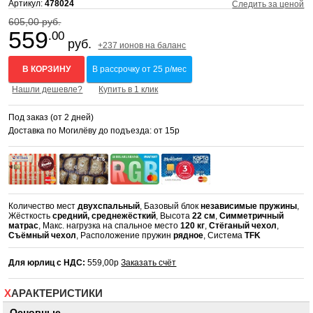
Артикул:
478024
Следить за ценой
605,00 руб.
559
.00
руб.
+237 ионов на баланс
В КОРЗИНУ
В рассрочку от 25 р/мес
Нашли дешевле?
Купить в 1 клик
Под заказ (от 2 дней)
Доставка по Могилёву до подъезда: от 15р
Количество мест
двухспальный
, Базовый блок
независимые пружины
,
Жёсткость
средний, среднежёсткий
, Высота
22 см
,
Симметричный
матрас
, Макс. нагрузка на спальное место
120 кг
,
Стёганый чехол
,
Съёмный чехол
, Расположение пружин
рядное
, Система
TFK
Для юрлиц с НДС:
559,00р
Заказать счёт
ХАРАКТЕРИСТИКИ
Основные