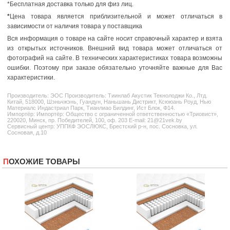
*Бесплатная доставка только для физ лиц.
*
Цена товара является приблизительной и может отличаться в
зависимости от наличия товара у поставщика
Вся информация о товаре на сайте носит справочный характер и взята
из открытых источников. Внешний вид товара может отличаться от
фотографий на сайте. В технических характеристиках товара возможны
ошибки. Поэтому при заказе обязательно уточняйте важные для Вас
характеристики.
Производитель:
ЭОС
Производитель: Тиинлаб Акустик Текнолоджи Ко., Лтд.
Китай, 518000, Шэньчжэнь, Гуандун, Наньшань Дистрикт, Ксююань Роуд, Нью
Материалс Индастриал Парк, Тианлиао Билдинг, Ист Блок, Ф14.
Импортёр: Импортёр: Общество с ограниченной ответственностью «Триовист»,
220020, Минск, пр. Победителей, 100, оф. 203 E-mail: 21@21vek.by
Сервисный центр: УППКФ ЭОСЛЮКС, Брестский р-н, пос. Сосновка, ул.
Сосновая, д.10
ПОХОЖИЕ ТОВАРЫ