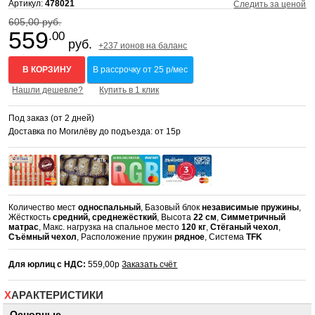
Артикул:
478021
Следить за ценой
605,00 руб.
559
.00
руб.
+237 ионов на баланс
В КОРЗИНУ
В рассрочку от 25 р/мес
Нашли дешевле?
Купить в 1 клик
Под заказ (от 2 дней)
Доставка по Могилёву до подъезда: от 15р
Количество мест
односпальный
, Базовый блок
независимые пружины
,
Жёсткость
средний, среднежёсткий
, Высота
22 см
,
Симметричный
матрас
, Макс. нагрузка на спальное место
120 кг
,
Стёганый чехол
,
Съёмный чехол
, Расположение пружин
рядное
, Система
TFK
Для юрлиц с НДС:
559,00р
Заказать счёт
ХАРАКТЕРИСТИКИ
Основные