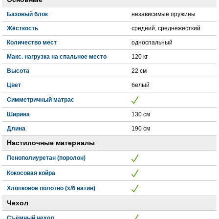
Базовый блок
независимые пружины
Жёсткость
средний, среднежёсткий
Количество мест
односпальный
Макс. нагрузка на спальное место
120 кг
Высота
22 см
Цвет
белый
Симметричный матрас
Ширина
130 см
Длина
190 см
Настилочные материалы
Пенополиуретан (поролон)
Кокосовая койра
Хлопковое полотно (х/б ватин)
Чехол
Съёмный чехол