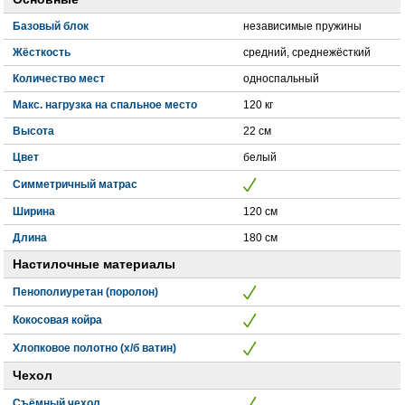
Базовый блок
независимые пружины
Жёсткость
средний, среднежёсткий
Количество мест
односпальный
Макс. нагрузка на спальное место
120 кг
Высота
22 см
Цвет
белый
Симметричный матрас
Ширина
120 см
Длина
180 см
Настилочные материалы
Пенополиуретан (поролон)
Кокосовая койра
Хлопковое полотно (х/б ватин)
Чехол
Съёмный чехол