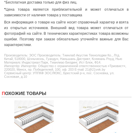
*Бесплатная доставка только для физ лиц.
*
Цена товара является приблизительной и может отличаться в
зависимости от наличия товара у поставщика
Вся информация о товаре на сайте носит справочный характер и взята
из открытых источников. Внешний вид товара может отличаться от
фотографий на сайте. В технических характеристиках товара возможны
ошибки. Поэтому при заказе обязательно уточняйте важные для Вас
характеристики.
Производитель:
ЭОС
Производитель: Тиинлаб Акустик Текнолоджи Ко., Лтд.
Китай, 518000, Шэньчжэнь, Гуандун, Наньшань Дистрикт, Ксююань Роуд, Нью
Материалс Индастриал Парк, Тианлиао Билдинг, Ист Блок, Ф14.
Импортёр: Импортёр: Общество с ограниченной ответственностью «Триовист»,
220020, Минск, пр. Победителей, 100, оф. 203 E-mail: 21@21vek.by
Сервисный центр: УППКФ ЭОСЛЮКС, Брестский р-н, пос. Сосновка, ул.
Сосновая, д.10
ПОХОЖИЕ ТОВАРЫ