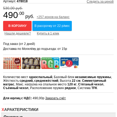
Артикул:
478018
Следить за ценой
530,00 руб.
490
.00
руб.
+257 ионов на баланс
В КОРЗИНУ
В рассрочку от 22 р/мес
Нашли дешевле?
Купить в 1 клик
Под заказ (от 2 дней)
Доставка по Могилёву до подъезда: от 15р
Количество мест
односпальный
, Базовый блок
независимые пружины
,
Жёсткость
средний, среднежёсткий
, Высота
22 см
,
Симметричный
матрас
, Макс. нагрузка на спальное место
120 кг
,
Стёганый чехол
,
Съёмный чехол
, Расположение пружин
рядное
, Система
TFK
Для юрлиц с НДС:
490,00р
Заказать счёт
ХАРАКТЕРИСТИКИ
Основные