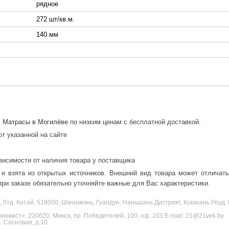
рядное
272 шт/кв.м.
140 мм
.
Матрасы в Могилёве
по низким ценам с бесплатной доставкой.
от указанной на сайте
висимости от наличия товара у поставщика
 и взята из открытых источников. Внешний вид товара может отличат
ри заказе обязательно уточняйте важные для Вас характеристики.
, Лтд. Китай, 518000, Шэньчжэнь, Гуандун, Наньшань Дистрикт, Ксююань Роу
овист», 220020, Минск, пр. Победителей, 100, оф. 203 E-mail: 21@21vek.by
 Сосновая, д.10