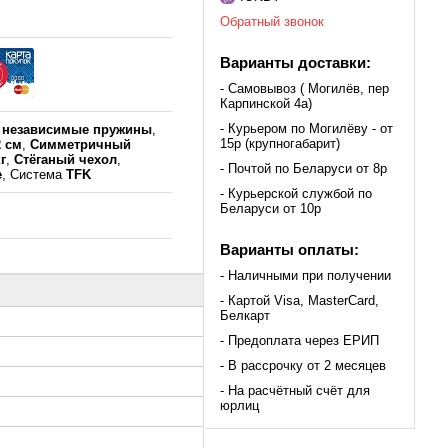
Обратный звонок
Варианты доставки:
- Самовывоз ( Могилёв, пер
Карпинской 4а)
- Курьером по Могилёву - от
к
независимые пружины
,
15р (крупногабарит)
2 см
,
Симметричный
г
,
Стёганый чехол
,
- Почтой по Беларуси от 8р
е
, Система
TFK
- Курьерской службой по
Беларуси от 10р
Варианты оплаты:
- Наличными при получении
- Картой Visa, MasterCard,
Белкарт
- Предоплата через ЕРИП
- В рассрочку от 2 месяцев
- На расчётный счёт для
юрлиц