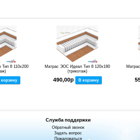
 Тип 8 110x200
Матрас ЭОС Идеал Тип 8 120x180
Матрас
аж)
(трикотаж)
490,00р
5
 корзину
В корзину
Служба поддержки
Обратный звонок
Задать вопрос
Пожаловаться