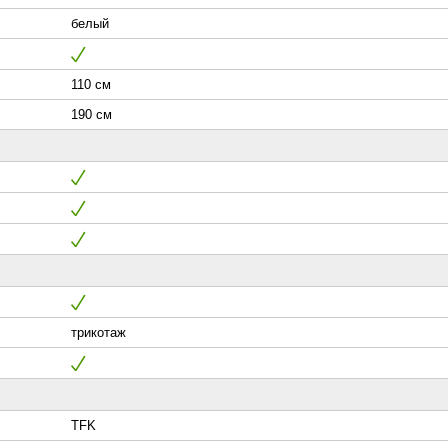
белый
110 см
190 см
трикотаж
TFK