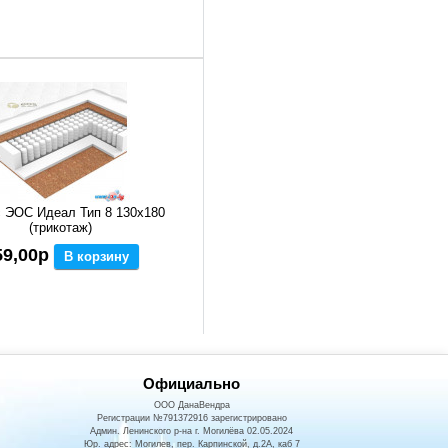
 ЭОС Идеал Тип 8 130x180
(трикотаж)
59,00р
В корзину
Официально
ООО ДанаВендра
Регистрации №791372916 зарегистрировано
Админ. Ленинского р-на г. Могилёва 02.05.2024
Юр. адрес: Могилев, пер. Карпинской, д.2А, каб 7