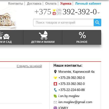
Контакты
Доставка
Оплата
Уценка
Личный кабинет
+375
392-392-0
(29)
(33)
М И САД
ДЕТЯМ И МАМАМ
РАЗНОЕ
Наши контакты:
Следить за ценой
Могилёв, Карпинской 4а
+375-29-392-392-0
+375-33-392-392-0
+375-22-224-60-88
i.on.by.mogilev
ion.mogilev@gmail.com
IONBY