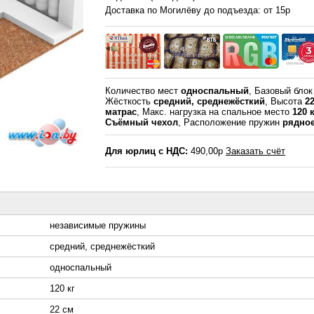
Доставка по Могилёву до подъезда: от 15р
Количество мест
односпальный
, Базовый бло
Жёсткость
средний, среднежёсткий
, Высота
2
матрас
, Макс. нагрузка на спальное место
120 к
Съёмный чехол
, Расположение пружин
рядно
Для юрлиц с НДС:
490,00р
Заказать счёт
независимые пружины
средний, среднежёсткий
односпальный
120 кг
22 см