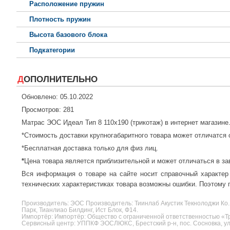
Расположение пружин
Плотность пружин
Высота базового блока
Подкатегории
ДОПОЛНИТЕЛЬНО
Обновлено: 05.10.2022
Просмотров: 281
Матрас ЭОС Идеал Тип 8 110x190 (трикотаж) в интернет магазине
*Стоимость доставки крупногабаритного товара может отличатся 
*Бесплатная доставка только для физ лиц.
*
Цена товара является приблизительной и может отличаться в за
Вся информация о товаре на сайте носит справочный характер
технических характеристиках товара возможны ошибки. Поэтому п
Производитель:
ЭОС
Производитель: Тиинлаб Акустик Текнолоджи Ко.
Парк, Тианлиао Билдинг, Ист Блок, Ф14.
Импортёр: Импортёр: Общество с ограниченной ответственностью «Три
Сервисный центр: УППКФ ЭОСЛЮКС, Брестский р-н, пос. Сосновка, ул.