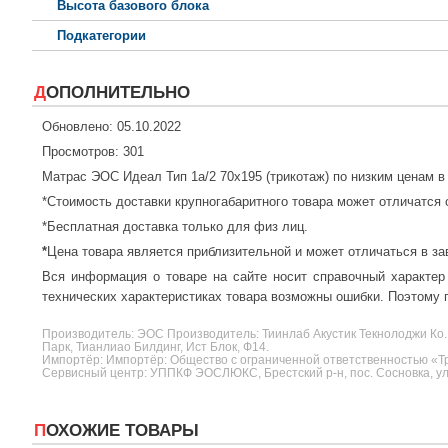
Высота базового блока
Подкатегории
ДОПОЛНИТЕЛЬНО
Обновлено: 05.10.2022
Просмотров: 301
Матрас ЭОС Идеал Тип 1а/2 70x195 (трикотаж) по низким ценам 
*Стоимость доставки крупногабаритного товара может отличатся 
*Бесплатная доставка только для физ лиц.
*
Цена товара является приблизительной и может отличаться в за
Вся информация о товаре на сайте носит справочный характер
технических характеристиках товара возможны ошибки. Поэтому п
Производитель:
ЭОС
Производитель: Тиинлаб Акустик Текнолоджи Ко.
Парк, Тианлиао Билдинг, Ист Блок, Ф14.
Импортёр: Импортёр: Общество с ограниченной ответственностью «Три
Сервисный центр: УППКФ ЭОСЛЮКС, Брестский р-н, пос. Сосновка, ул.
ПОХОЖИЕ ТОВАРЫ