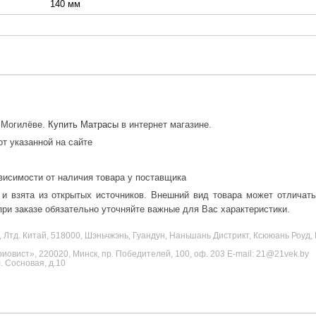
140 мм
в Могилёве.
Купить Матрасы
в интернет магазине.
от указанной на сайте
висимости от наличия товара у поставщика
 и взята из открытых источников. Внешний вид товара может отличат
ри заказе обязательно уточняйте важные для Вас характеристики.
, Лтд. Китай, 518000, Шэньчжэнь, Гуандун, Наньшань Дистрикт, Ксююань Роу
овист», 220020, Минск, пр. Победителей, 100, оф. 203 E-mail: 21@21vek.by
 Сосновая, д.10