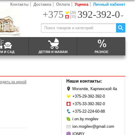
Контакты
Доставка
Оплата
Уценка
Личный кабинет
+375
392-392-0
(29)
(33)
М И САД
ДЕТЯМ И МАМАМ
РАЗНОЕ
Наши контакты:
едить за ценой
Могилёв, Карпинской 4а
+375-29-392-392-0
+375-33-392-392-0
+375-22-224-60-88
i.on.by.mogilev
ion.mogilev@gmail.com
IONBY