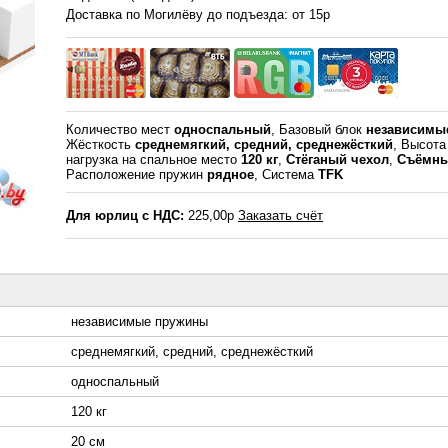
Доставка по Могилёву до подъезда: от 15р
Количество мест
односпальный
, Базовый блок
независимы
Жёсткость
среднемягкий, средний, среднежёсткий
, Высот
нагрузка на спальное место
120 кг
,
Стёганый чехол
,
Съёмны
Расположение пружин
рядное
, Система
TFK
Для юрлиц с НДС:
225,00р
Заказать счёт
независимые пружины
среднемягкий, средний, среднежёсткий
односпальный
120 кг
20 см