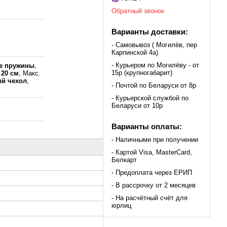
Обратный звонок
Варианты доставки:
- Самовывоз ( Могилёв, пер
Карпинской 4а)
- Курьером по Могилёву - от
е пружины
,
15р (крупногабарит)
а
20 см
, Макс.
й чехол
,
- Почтой по Беларуси от 8р
- Курьерской службой по
Беларуси от 10р
Варианты оплаты:
- Наличными при получении
- Картой Visa, MasterCard,
Белкарт
- Предоплата через ЕРИП
- В рассрочку от 2 месяцев
- На расчётный счёт для
юрлиц