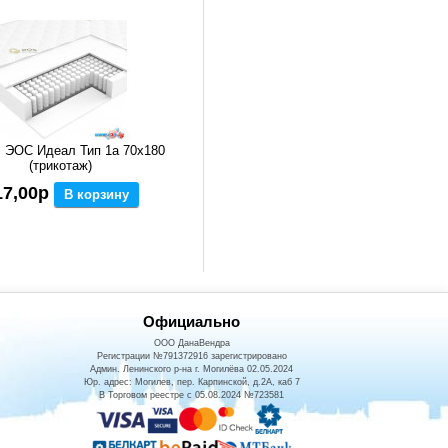
 ЭОС Идеал Тип 1а 70x180
(трикотаж)
17,00р
В корзину
Официально
ООО ДанаВендра
Регистрации №791372916 зарегистрировано
Админ. Ленинского р-на г. Могилёва 02.05.2024
Юр. адрес: Могилев, пер. Карпинской, д.2А, каб 7
В Торговом реестре с 05.08.2024 №723581