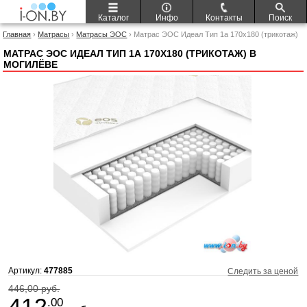
Каталог
Инфо
Контакты
Поиск
Главная
›
Матрасы
›
Матрасы ЭОС
› Матрас ЭОС Идеал Тип 1а 170x180 (трикотаж)
МАТРАС ЭОС ИДЕАЛ ТИП 1А 170X180 (ТРИКОТАЖ) В
МОГИЛЁВЕ
Артикул:
477885
Следить за ценой
446,00 руб.
412
.00