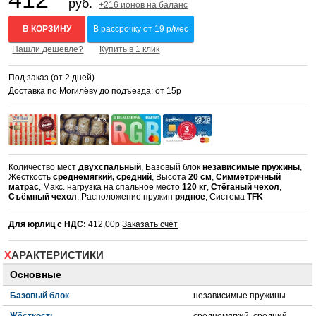
руб.
+216 ионов на баланс
В КОРЗИНУ
В рассрочку от 19 р/мес
Нашли дешевле?
Купить в 1 клик
Под заказ (от 2 дней)
Доставка по Могилёву до подъезда: от 15р
Количество мест
двухспальный
, Базовый блок
независимые пружины
,
Жёсткость
среднемягкий, средний
, Высота
20 см
,
Симметричный
матрас
, Макс. нагрузка на спальное место
120 кг
,
Стёганый чехол
,
Съёмный чехол
, Расположение пружин
рядное
, Система
TFK
Для юрлиц с НДС:
412,00р
Заказать счёт
ХАРАКТЕРИСТИКИ
Основные
Базовый блок
независимые пружины
Жёсткость
среднемягкий, средний