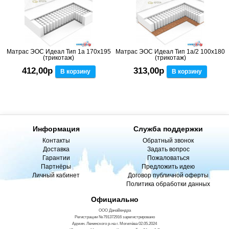
Матрас ЭОС Идеал Тип 1а 170x195
Матрас ЭОС Идеал Тип 1а/2 100x180
(трикотаж)
(трикотаж)
412,00р
313,00р
В корзину
В корзину
Информация
Служба поддержки
Контакты
Обратный звонок
Доставка
Задать вопрос
Гарантии
Пожаловаться
Партнёры
Предложить идею
Личный кабинет
Договор публичной оферты
Политика обработки данных
Официально
ООО ДанаВендра
Регистрации №791372916 зарегистрировано
Админ. Ленинского р-на г. Могилёва 02.05.2024