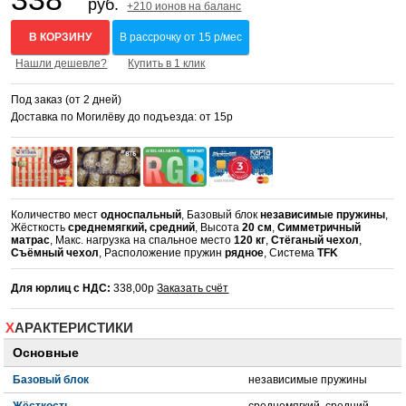
руб.
+210 ионов на баланс
В КОРЗИНУ
В рассрочку от 15 р/мес
Нашли дешевле?
Купить в 1 клик
Под заказ (от 2 дней)
Доставка по Могилёву до подъезда: от 15р
Количество мест
односпальный
, Базовый блок
независимые пружины
,
Жёсткость
среднемягкий, средний
, Высота
20 см
,
Симметричный
матрас
, Макс. нагрузка на спальное место
120 кг
,
Стёганый чехол
,
Съёмный чехол
, Расположение пружин
рядное
, Система
TFK
Для юрлиц с НДС:
338,00р
Заказать счёт
ХАРАКТЕРИСТИКИ
Основные
Базовый блок
независимые пружины
Жёсткость
среднемягкий, средний