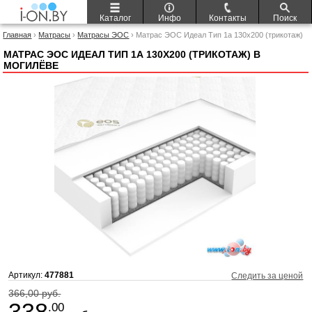
Каталог
Инфо
Контакты
Поиск
Главная
›
Матрасы
›
Матрасы ЭОС
› Матрас ЭОС Идеал Тип 1а 130x200 (трикотаж)
МАТРАС ЭОС ИДЕАЛ ТИП 1А 130X200 (ТРИКОТАЖ) В
МОГИЛЁВЕ
Артикул:
477881
Следить за ценой
366,00 руб.
338
.00