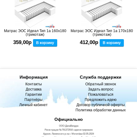
Матрас ЭОС Идеал Тип 1а 160x180
Матрас ЭОС Идеал Тип 1а 170x180
(трикотаж)
(трикотаж)
359,00р
412,00р
В корзину
В корзину
Информация
Служба поддержки
Контакты
Обратный звонок
Доставка
Задать вопрос
Гарантии
Пожаловаться
Партнёры
Предложить идею
Личный кабинет
Договор публичной оферты
Политика обработки данных
Официально
ООО ДанаВендра
Регистрации №791372916 зарегистрировано
Админ. Ленинского р-на г. Могилёва 02.05.2024