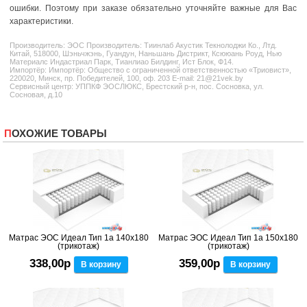
ошибки. Поэтому при заказе обязательно уточняйте важные для Вас
характеристики.
Производитель:
ЭОС
Производитель: Тиинлаб Акустик Текнолоджи Ко., Лтд.
Китай, 518000, Шэньчжэнь, Гуандун, Наньшань Дистрикт, Ксююань Роуд, Нью
Материалс Индастриал Парк, Тианлиао Билдинг, Ист Блок, Ф14.
Импортёр: Импортёр: Общество с ограниченной ответственностью «Триовист»,
220020, Минск, пр. Победителей, 100, оф. 203 E-mail: 21@21vek.by
Сервисный центр: УППКФ ЭОСЛЮКС, Брестский р-н, пос. Сосновка, ул.
Сосновая, д.10
ПОХОЖИЕ ТОВАРЫ
Матрас ЭОС Идеал Тип 1а 140x180
Матрас ЭОС Идеал Тип 1а 150x180
(трикотаж)
(трикотаж)
338,00р
359,00р
В корзину
В корзину