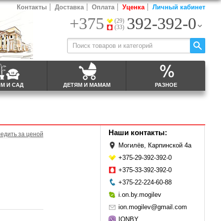
Контакты
Доставка
Оплата
Уценка
Личный кабинет
+375
392-392-0
(29)
(33)
М И САД
ДЕТЯМ И МАМАМ
РАЗНОЕ
Наши контакты:
едить за ценой
Могилёв, Карпинской 4а
+375-29-392-392-0
+375-33-392-392-0
+375-22-224-60-88
i.on.by.mogilev
ion.mogilev@gmail.com
IONBY