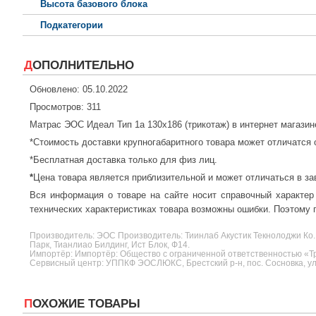
Высота базового блока
Подкатегории
ДОПОЛНИТЕЛЬНО
Обновлено: 05.10.2022
Просмотров: 311
Матрас ЭОС Идеал Тип 1а 130x186 (трикотаж) в интернет магазин
*Стоимость доставки крупногабаритного товара может отличатся 
*Бесплатная доставка только для физ лиц.
*
Цена товара является приблизительной и может отличаться в за
Вся информация о товаре на сайте носит справочный характер
технических характеристиках товара возможны ошибки. Поэтому п
Производитель:
ЭОС
Производитель: Тиинлаб Акустик Текнолоджи Ко.
Парк, Тианлиао Билдинг, Ист Блок, Ф14.
Импортёр: Импортёр: Общество с ограниченной ответственностью «Три
Сервисный центр: УППКФ ЭОСЛЮКС, Брестский р-н, пос. Сосновка, ул.
ПОХОЖИЕ ТОВАРЫ