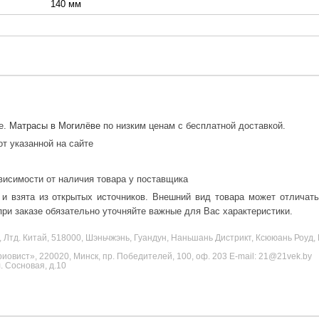
140 мм
е.
Матрасы в Могилёве
по низким ценам с бесплатной доставкой.
от указанной на сайте
висимости от наличия товара у поставщика
 и взята из открытых источников. Внешний вид товара может отличат
ри заказе обязательно уточняйте важные для Вас характеристики.
, Лтд. Китай, 518000, Шэньчжэнь, Гуандун, Наньшань Дистрикт, Ксююань Роу
овист», 220020, Минск, пр. Победителей, 100, оф. 203 E-mail: 21@21vek.by
 Сосновая, д.10