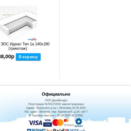
 ЭОС Идеал Тип 1а 140x180
(трикотаж)
38,00р
В корзину
Официально
ООО ДанаВендра
Регистрации №791372916 зарегистрировано
Админ. Ленинского р-на г. Могилёва 02.05.2024
Юр. адрес: Могилев, пер. Карпинской, д.2А, каб 7
В Торговом реестре с 05.08.2024 №723581