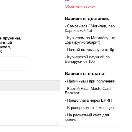
Обратный звонок
Варианты доставки:
- Самовывоз ( Могилёв, пер
Карпинской 4а)
- Курьером по Могилёву - от
е пружины
,
15р (крупногабарит)
ичный
чехол
,
- Почтой по Беларуси от 8р
K
- Курьерской службой по
Беларуси от 10р
Варианты оплаты:
- Наличными при получении
- Картой Visa, MasterCard,
Белкарт
- Предоплата через ЕРИП
- В рассрочку от 2 месяцев
- На расчётный счёт для
юрлиц