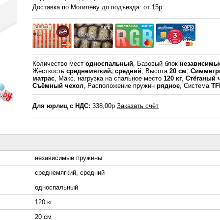
Доставка по Могилёву до подъезда: от 15р
Количество мест
односпальный
, Базовый блок
независимы
Жёсткость
среднемягкий, средний
, Высота
20 см
,
Симметр
матрас
, Макс. нагрузка на спальное место
120 кг
,
Стёганый 
Съёмный чехол
, Расположение пружин
рядное
, Система
TF
Для юрлиц с НДС:
338,00р
Заказать счёт
независимые пружины
среднемягкий, средний
односпальный
120 кг
20 см