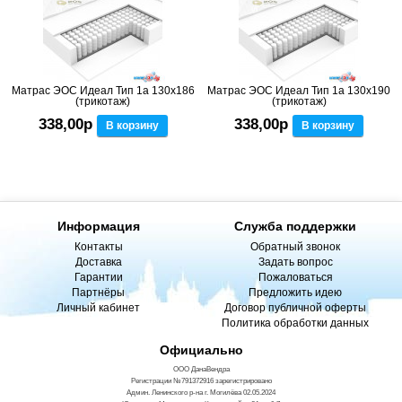
Матрас ЭОС Идеал Тип 1а 130x186
Матрас ЭОС Идеал Тип 1а 130x190
(трикотаж)
(трикотаж)
338,00р
338,00р
В корзину
В корзину
Информация
Служба поддержки
Контакты
Обратный звонок
Доставка
Задать вопрос
Гарантии
Пожаловаться
Партнёры
Предложить идею
Личный кабинет
Договор публичной оферты
Политика обработки данных
Официально
ООО ДанаВендра
Регистрации №791372916 зарегистрировано
Админ. Ленинского р-на г. Могилёва 02.05.2024