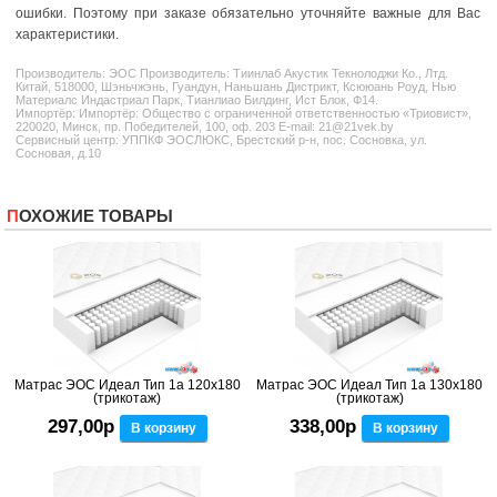
ошибки. Поэтому при заказе обязательно уточняйте важные для Вас
характеристики.
Производитель:
ЭОС
Производитель: Тиинлаб Акустик Текнолоджи Ко., Лтд.
Китай, 518000, Шэньчжэнь, Гуандун, Наньшань Дистрикт, Ксююань Роуд, Нью
Материалс Индастриал Парк, Тианлиао Билдинг, Ист Блок, Ф14.
Импортёр: Импортёр: Общество с ограниченной ответственностью «Триовист»,
220020, Минск, пр. Победителей, 100, оф. 203 E-mail: 21@21vek.by
Сервисный центр: УППКФ ЭОСЛЮКС, Брестский р-н, пос. Сосновка, ул.
Сосновая, д.10
ПОХОЖИЕ ТОВАРЫ
Матрас ЭОС Идеал Тип 1а 120x180
Матрас ЭОС Идеал Тип 1а 130x180
(трикотаж)
(трикотаж)
297,00р
338,00р
В корзину
В корзину