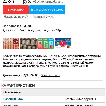
руб.
+214 ионов на баланс
В КОРЗИНУ
В рассрочку от 13 р/мес
Нашли дешевле?
Купить в 1 клик
Под заказ (от 2 дней)
Доставка по Могилёву до подъезда: от 15р
Количество мест
односпальный
, Базовый блок
независимые пружины
,
Жёсткость
среднемягкий, средний
, Высота
20 см
,
Симметричный
матрас
, Макс. нагрузка на спальное место
120 кг
,
Стёганый чехол
,
Съёмный чехол
, Расположение пружин
рядное
, Система
TFK
Для юрлиц с НДС:
297,00р
Заказать счёт
ХАРАКТЕРИСТИКИ
Основные
Базовый блок
независимые пружины
Жёсткость
среднемягкий, средний