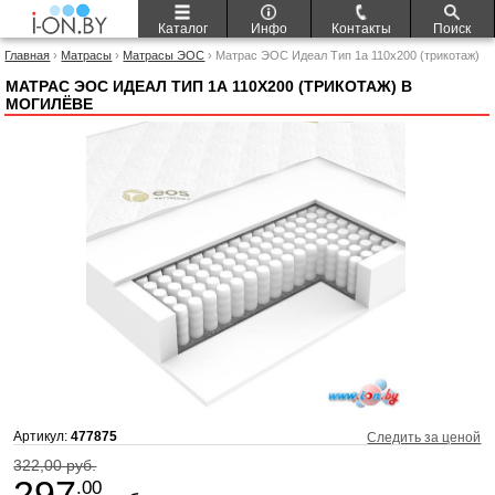
Каталог
Инфо
Контакты
Поиск
Главная
›
Матрасы
›
Матрасы ЭОС
› Матрас ЭОС Идеал Тип 1а 110x200 (трикотаж)
МАТРАС ЭОС ИДЕАЛ ТИП 1А 110X200 (ТРИКОТАЖ) В
МОГИЛЁВЕ
Артикул:
477875
Следить за ценой
322,00 руб.
297
.00