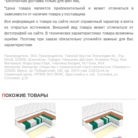
*Бесплатная доставка только для физ лиц.
*
Цена товара является приблизительной и может отличаться в
зависимости от наличия товара у поставщика
Вся информация о товаре на сайте носит справочный характер и взята
из открытых источников. Внешний вид товара может отличаться от
фотографий на сайте. В технических характеристиках товара возможны
ошибки. Поэтому при заказе обязательно уточняйте важные для Вас
характеристики.
Производитель:
ЭОС
Производитель: Тиинлаб Акустик Текнолоджи Ко., Лтд.
Китай, 518000, Шэньчжэнь, Гуандун, Наньшань Дистрикт, Ксююань Роуд, Нью
Материалс Индастриал Парк, Тианлиао Билдинг, Ист Блок, Ф14.
Импортёр: Импортёр: Общество с ограниченной ответственностью «Триовист»,
220020, Минск, пр. Победителей, 100, оф. 203 E-mail: 21@21vek.by
Сервисный центр: УППКФ ЭОСЛЮКС, Брестский р-н, пос. Сосновка, ул.
Сосновая, д.10
ПОХОЖИЕ ТОВАРЫ