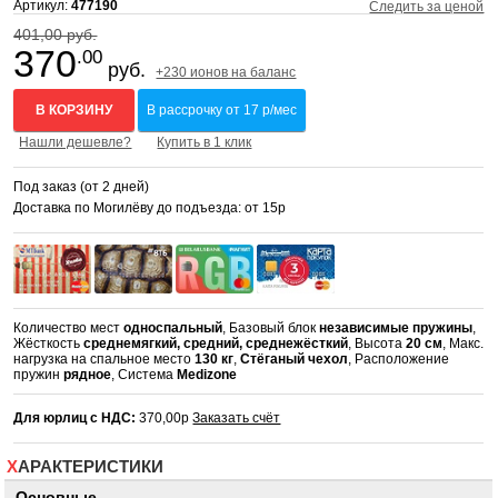
Артикул:
477190
Следить за ценой
401,00 руб.
370
.00
руб.
+230 ионов на баланс
В КОРЗИНУ
В рассрочку от 17 р/мес
Нашли дешевле?
Купить в 1 клик
Под заказ (от 2 дней)
Доставка по Могилёву до подъезда: от 15р
Количество мест
односпальный
, Базовый блок
независимые пружины
,
Жёсткость
среднемягкий, средний, среднежёсткий
, Высота
20 см
, Макс.
нагрузка на спальное место
130 кг
,
Стёганый чехол
, Расположение
пружин
рядное
, Система
Medizone
Для юрлиц с НДС:
370,00р
Заказать счёт
ХАРАКТЕРИСТИКИ
Основные