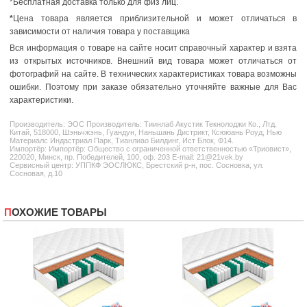
*Бесплатная доставка только для физ лиц.
*
Цена товара является приблизительной и может отличаться в
зависимости от наличия товара у поставщика
Вся информация о товаре на сайте носит справочный характер и взята
из открытых источников. Внешний вид товара может отличаться от
фотографий на сайте. В технических характеристиках товара возможны
ошибки. Поэтому при заказе обязательно уточняйте важные для Вас
характеристики.
Производитель:
ЭОС
Производитель: Тиинлаб Акустик Текнолоджи Ко., Лтд.
Китай, 518000, Шэньчжэнь, Гуандун, Наньшань Дистрикт, Ксююань Роуд, Нью
Материалс Индастриал Парк, Тианлиао Билдинг, Ист Блок, Ф14.
Импортёр: Импортёр: Общество с ограниченной ответственностью «Триовист»,
220020, Минск, пр. Победителей, 100, оф. 203 E-mail: 21@21vek.by
Сервисный центр: УППКФ ЭОСЛЮКС, Брестский р-н, пос. Сосновка, ул.
Сосновая, д.10
ПОХОЖИЕ ТОВАРЫ