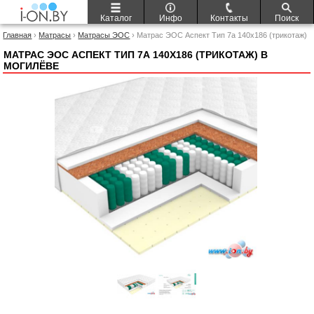
Каталог
Инфо
Контакты
Поиск
Главная
›
Матрасы
›
Матрасы ЭОС
› Матрас ЭОС Аспект Тип 7а 140x186 (трикотаж)
МАТРАС ЭОС АСПЕКТ ТИП 7А 140X186 (ТРИКОТАЖ) В
МОГИЛЁВЕ