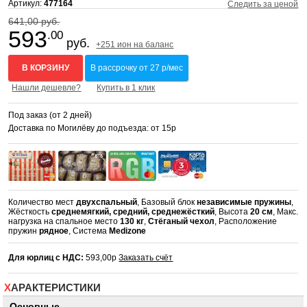
Артикул:
477164
Следить за ценой
641,00 руб.
593
.00
руб.
+251 ион на баланс
В КОРЗИНУ
В рассрочку от 27 р/мес
Нашли дешевле?
Купить в 1 клик
Под заказ (от 2 дней)
Доставка по Могилёву до подъезда: от 15р
Количество мест
двухспальный
, Базовый блок
независимые пружины
,
Жёсткость
среднемягкий, средний, среднежёсткий
, Высота
20 см
, Макс.
нагрузка на спальное место
130 кг
,
Стёганый чехол
, Расположение
пружин
рядное
, Система
Medizone
Для юрлиц с НДС:
593,00р
Заказать счёт
ХАРАКТЕРИСТИКИ
Основные