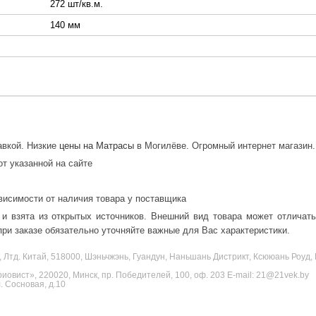
272 шт/кв.м.
140 мм
авкой. Низкие
цены на Матрасы
в Могилёве. Огромный интернет магазин.
от указанной на сайте
висимости от наличия товара у поставщика
 и взята из открытых источников. Внешний вид товара может отличат
ри заказе обязательно уточняйте важные для Вас характеристики.
, Лтд. Китай, 518000, Шэньчжэнь, Гуандун, Наньшань Дистрикт, Ксююань Роу
овист», 220020, Минск, пр. Победителей, 100, оф. 203 E-mail: 21@21vek.by
 Сосновая, д.10