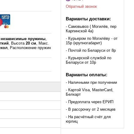
Обратный звонок
Варианты доставки:
- Самовывоз ( Могилёв, пер
Карпинской 4а)
- Курьером по Могилёву - от
к
независимые пружины
,
15р (крупногабарит)
сткий
, Высота
20 см
, Макс.
ехол
, Расположение пружин
- Почтой по Беларуси от 8р
- Курьерской службой по
Беларуси от 10р
Варианты оплаты:
- Наличными при получении
- Картой Visa, MasterCard,
Белкарт
- Предоплата через ЕРИП
- В рассрочку от 2 месяцев
- На расчётный счёт для
юрлиц