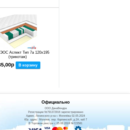
ЭОС Аспект Тип 7а 120x195
(трикотаж)
35,00р
В корзину
Официально
ООО ДанаВендра
Регистрации №791372916 зарегистрировано
Админ. Ленинского р-на г. Могилёва 02.05.2024
Юр. адрес: Могилев, пер. Карпинской, д.2А, каб 7
В Торговом реестре с 05.08.2024 №723581