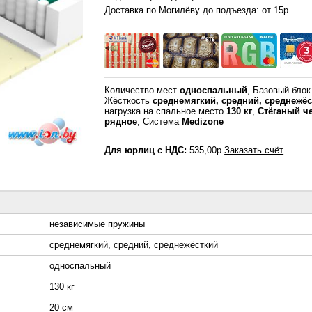
Доставка по Могилёву до подъезда: от 15р
Количество мест
односпальный
, Базовый бло
Жёсткость
среднемягкий, средний, среднежё
нагрузка на спальное место
130 кг
,
Стёганый ч
рядное
, Система
Medizone
Для юрлиц с НДС:
535,00р
Заказать счёт
независимые пружины
среднемягкий, средний, среднежёсткий
односпальный
130 кг
20 см