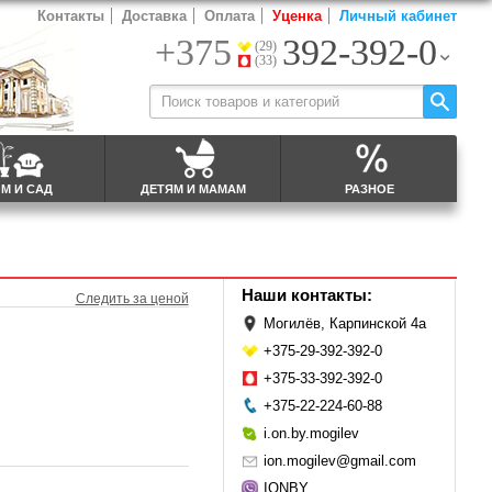
Контакты
Доставка
Оплата
Уценка
Личный кабинет
+375
392-392-0
(29)
(33)
М И САД
ДЕТЯМ И МАМАМ
РАЗНОЕ
Наши контакты:
Следить за ценой
Могилёв, Карпинской 4а
+375-29-392-392-0
+375-33-392-392-0
+375-22-224-60-88
i.on.by.mogilev
ion.mogilev@gmail.com
IONBY