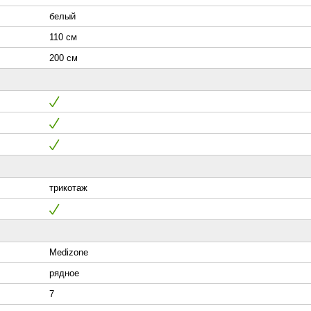
белый
110 см
200 см
трикотаж
Medizone
рядное
7