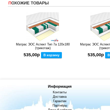
ПОХОЖИЕ ТОВАРЫ
Матрас ЭОС Аспект Тип 7а 120x180
Матрас ЭОС Аспект
(трикотаж)
(трикот
535,00р
535,00р
В корзину
В
Информация
Контакты
Доставка
Гарантии
Партнёры
Личный кабинет