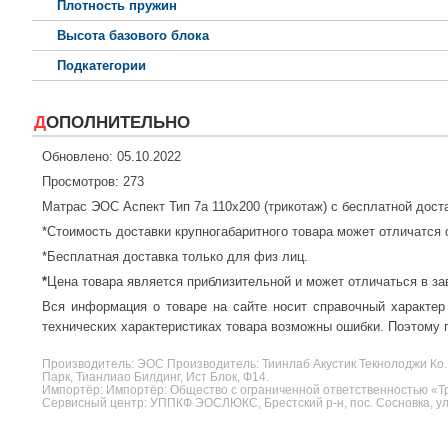
Плотность пружин
Высота базового блока
Подкатегории
ДОПОЛНИТЕЛЬНО
Обновлено: 05.10.2022
Просмотров: 273
Матрас ЭОС Аспект Тип 7а 110x200 (трикотаж) с бесплатной дост
*Стоимость доставки крупногабаритного товара может отличатся 
*Бесплатная доставка только для физ лиц.
*
Цена товара является приблизительной и может отличаться в за
Вся информация о товаре на сайте носит справочный характер
технических характеристиках товара возможны ошибки. Поэтому п
Производитель:
ЭОС
Производитель: Тиинлаб Акустик Текнолоджи Ко.
Парк, Тианлиао Билдинг, Ист Блок, Ф14.
Импортёр: Импортёр: Общество с ограниченной ответственностью «Три
Сервисный центр: УППКФ ЭОСЛЮКС, Брестский р-н, пос. Сосновка, ул.