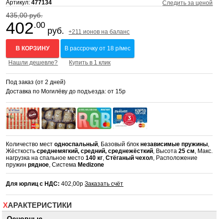
Артикул:
477134
Следить за ценой
435,00 руб.
402
.00
руб.
+211 ионов на баланс
В КОРЗИНУ
В рассрочку от 18 р/мес
Нашли дешевле?
Купить в 1 клик
Под заказ (от 2 дней)
Доставка по Могилёву до подъезда: от 15р
Количество мест
односпальный
, Базовый блок
независимые пружины
,
Жёсткость
среднемягкий, средний, среднежёсткий
, Высота
25 см
, Макс.
нагрузка на спальное место
140 кг
,
Стёганый чехол
, Расположение
пружин
рядное
, Система
Medizone
Для юрлиц с НДС:
402,00р
Заказать счёт
ХАРАКТЕРИСТИКИ
Основные