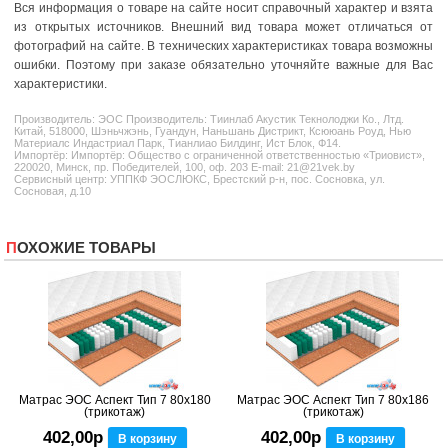
Вся информация о товаре на сайте носит справочный характер и взята
из открытых источников. Внешний вид товара может отличаться от
фотографий на сайте. В технических характеристиках товара возможны
ошибки. Поэтому при заказе обязательно уточняйте важные для Вас
характеристики.
Производитель:
ЭОС
Производитель: Тиинлаб Акустик Текнолоджи Ко., Лтд.
Китай, 518000, Шэньчжэнь, Гуандун, Наньшань Дистрикт, Ксююань Роуд, Нью
Материалс Индастриал Парк, Тианлиао Билдинг, Ист Блок, Ф14.
Импортёр: Импортёр: Общество с ограниченной ответственностью «Триовист»,
220020, Минск, пр. Победителей, 100, оф. 203 E-mail: 21@21vek.by
Сервисный центр: УППКФ ЭОСЛЮКС, Брестский р-н, пос. Сосновка, ул.
Сосновая, д.10
ПОХОЖИЕ ТОВАРЫ
Матрас ЭОС Аспект Тип 7 80x180
Матрас ЭОС Аспект Тип 7 80x186
(трикотаж)
(трикотаж)
402,00р
402,00р
В корзину
В корзину