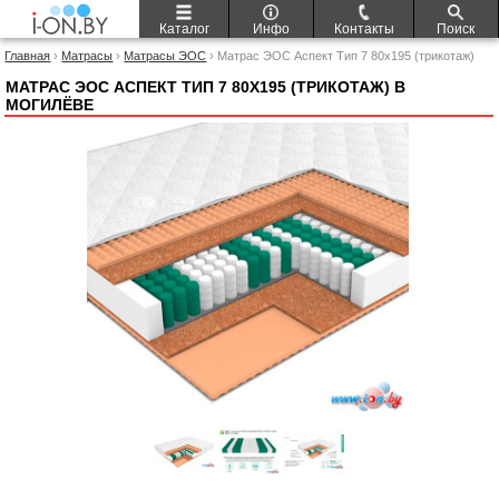
Каталог
Инфо
Контакты
Поиск
Главная
›
Матрасы
›
Матрасы ЭОС
› Матрас ЭОС Аспект Тип 7 80x195 (трикотаж)
МАТРАС ЭОС АСПЕКТ ТИП 7 80X195 (ТРИКОТАЖ) В
МОГИЛЁВЕ