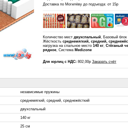
Доставка по Могилёву до подъезда: от 15р
Количество мест
двухспальный
, Базовый бло
Жёсткость
среднемягкий, средний, среднежё
нагрузка на спальное место
140 кг
,
Стёганый ч
рядное
, Система
Medizone
Для юрлиц с НДС:
802,00р
Заказать счёт
независимые пружины
среднемягкий, средний, среднежёсткий
двухспальный
140 кг
25 см