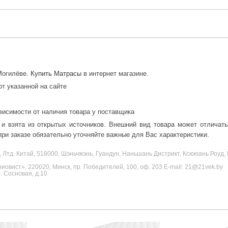
 Могилёве.
Купить Матрасы
в интернет магазине.
от указанной на сайте
висимости от наличия товара у поставщика
 и взята из открытых источников. Внешний вид товара может отличат
ри заказе обязательно уточняйте важные для Вас характеристики.
, Лтд. Китай, 518000, Шэньчжэнь, Гуандун, Наньшань Дистрикт, Ксююань Роу
овист», 220020, Минск, пр. Победителей, 100, оф. 203 E-mail: 21@21vek.by
 Сосновая, д.10