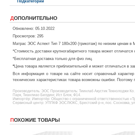
Подкатегории
ДОПОЛНИТЕЛЬНО
Обновлено: 05.10.2022
Просмотров: 295
Матрас ЭОС Аспект Тип 7 180x200 (трикотаж) по низким ценам в
*Стоимость доставки крупногабаритного товара может отличатся 
*Бесплатная доставка только для физ лиц.
*
Цена товара является приблизительной и может отличаться в за
Вся информация о товаре на сайте носит справочный характер
технических характеристиках товара возможны ошибки. Поэтому п
Производитель:
ЭОС
Производитель: Тиинлаб Акустик Текнолоджи Ко.
Парк, Тианлиао Билдинг, Ист Блок, Ф14.
Импортёр: Импортёр: Общество с ограниченной ответственностью «Три
Сервисный центр: УППКФ ЭОСЛЮКС, Брестский р-н, пос. Сосновка, ул.
ПОХОЖИЕ ТОВАРЫ