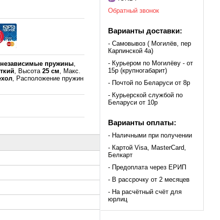
Обратный звонок
Варианты доставки:
- Самовывоз ( Могилёв, пер
Карпинской 4а)
- Курьером по Могилёву - от
к
независимые пружины
,
15р (крупногабарит)
сткий
, Высота
25 см
, Макс.
ехол
, Расположение пружин
- Почтой по Беларуси от 8р
- Курьерской службой по
Беларуси от 10р
Варианты оплаты:
- Наличными при получении
- Картой Visa, MasterCard,
Белкарт
- Предоплата через ЕРИП
- В рассрочку от 2 месяцев
- На расчётный счёт для
юрлиц