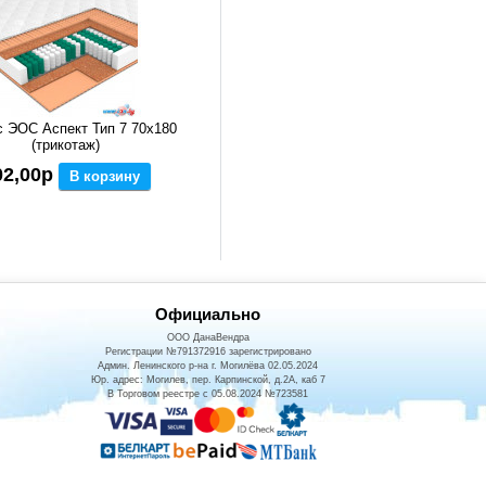
 ЭОС Аспект Тип 7 70x180
(трикотаж)
02,00р
В корзину
Официально
ООО ДанаВендра
Регистрации №791372916 зарегистрировано
Админ. Ленинского р-на г. Могилёва 02.05.2024
Юр. адрес: Могилев, пер. Карпинской, д.2А, каб 7
В Торговом реестре с 05.08.2024 №723581