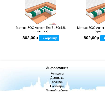
Матрас ЭОС Аспект Тип 7 180x186
Матрас ЭОС Аспект
(трикотаж)
(трикот
802,00р
802,00р
В корзину
В
Информация
Контакты
Доставка
Гарантии
Партнёры
Личный кабинет