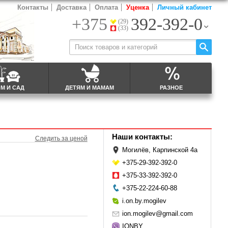
Контакты
Доставка
Оплата
Уценка
Личный кабинет
+375
392-392-0
(29)
(33)
М И САД
ДЕТЯМ И МАМАМ
РАЗНОЕ
Наши контакты:
Следить за ценой
Могилёв, Карпинской 4а
+375-29-392-392-0
+375-33-392-392-0
+375-22-224-60-88
i.on.by.mogilev
ion.mogilev@gmail.com
IONBY