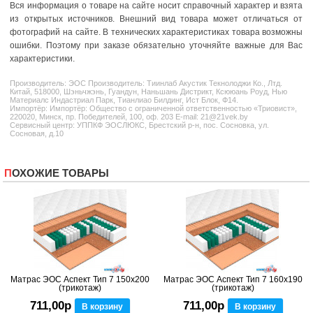
Вся информация о товаре на сайте носит справочный характер и взята
из открытых источников. Внешний вид товара может отличаться от
фотографий на сайте. В технических характеристиках товара возможны
ошибки. Поэтому при заказе обязательно уточняйте важные для Вас
характеристики.
Производитель:
ЭОС
Производитель: Тиинлаб Акустик Текнолоджи Ко., Лтд.
Китай, 518000, Шэньчжэнь, Гуандун, Наньшань Дистрикт, Ксююань Роуд, Нью
Материалс Индастриал Парк, Тианлиао Билдинг, Ист Блок, Ф14.
Импортёр: Импортёр: Общество с ограниченной ответственностью «Триовист»,
220020, Минск, пр. Победителей, 100, оф. 203 E-mail: 21@21vek.by
Сервисный центр: УППКФ ЭОСЛЮКС, Брестский р-н, пос. Сосновка, ул.
Сосновая, д.10
ПОХОЖИЕ ТОВАРЫ
Матрас ЭОС Аспект Тип 7 150x200
Матрас ЭОС Аспект Тип 7 160x190
(трикотаж)
(трикотаж)
711,00р
711,00р
В корзину
В корзину