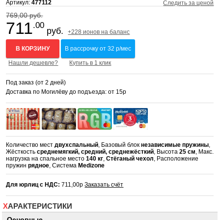
Артикул:
477112
Следить за ценой
769,00 руб.
711
.00
руб.
+228 ионов на баланс
В КОРЗИНУ
В рассрочку от 32 р/мес
Нашли дешевле?
Купить в 1 клик
Под заказ (от 2 дней)
Доставка по Могилёву до подъезда: от 15р
Количество мест
двухспальный
, Базовый блок
независимые пружины
,
Жёсткость
среднемягкий, средний, среднежёсткий
, Высота
25 см
, Макс.
нагрузка на спальное место
140 кг
,
Стёганый чехол
, Расположение
пружин
рядное
, Система
Medizone
Для юрлиц с НДС:
711,00р
Заказать счёт
ХАРАКТЕРИСТИКИ
Основные