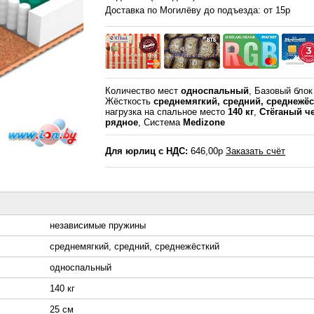
Доставка по Могилёву до подъезда: от 15р
Количество мест
односпальный
, Базовый бло
Жёсткость
среднемягкий, средний, среднежё
нагрузка на спальное место
140 кг
,
Стёганый ч
рядное
, Система
Medizone
Для юрлиц с НДС:
646,00р
Заказать счёт
независимые пружины
среднемягкий, средний, среднежёсткий
односпальный
140 кг
25 см