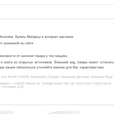
 Могилёве.
Купить Матрасы
в интернет магазине.
от указанной на сайте
висимости от наличия товара у поставщика
 и взята из открытых источников. Внешний вид товара может отличат
ри заказе обязательно уточняйте важные для Вас характеристики.
, Лтд. Китай, 518000, Шэньчжэнь, Гуандун, Наньшань Дистрикт, Ксююань Роу
овист», 220020, Минск, пр. Победителей, 100, оф. 203 E-mail: 21@21vek.by
 Сосновая, д.10