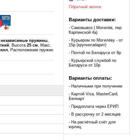
Обратный звонок
Варианты доставки:
- Самовывоз ( Могилёв, пер
Карпинской 4а)
- Курьером по Могилёву - от
к
независимые пружины
,
15р (крупногабарит)
сткий
, Высота
25 см
, Макс.
ехол
, Расположение пружин
- Почтой по Беларуси от 8р
- Курьерской службой по
Беларуси от 10р
Варианты оплаты:
- Наличными при получении
- Картой Visa, MasterCard,
Белкарт
- Предоплата через ЕРИП
- В рассрочку от 2 месяцев
- На расчётный счёт для
юрлиц