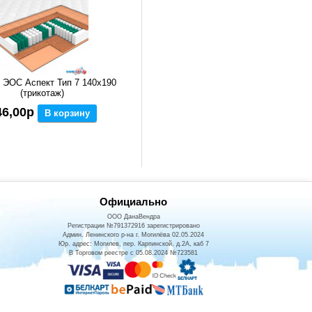
 ЭОС Аспект Тип 7 140x190
(трикотаж)
46,00р
В корзину
Официально
ООО ДанаВендра
Регистрации №791372916 зарегистрировано
Админ. Ленинского р-на г. Могилёва 02.05.2024
Юр. адрес: Могилев, пер. Карпинской, д.2А, каб 7
В Торговом реестре с 05.08.2024 №723581