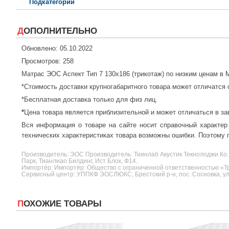
Подкатегории
ДОПОЛНИТЕЛЬНО
Обновлено: 05.10.2022
Просмотров: 258
Матрас ЭОС Аспект Тип 7 130x186 (трикотаж) по низким ценам в
*Стоимость доставки крупногабаритного товара может отличатся 
*Бесплатная доставка только для физ лиц.
*
Цена товара является приблизительной и может отличаться в за
Вся информация о товаре на сайте носит справочный характер
технических характеристиках товара возможны ошибки. Поэтому п
Производитель:
ЭОС
Производитель: Тиинлаб Акустик Текнолоджи Ко.
Парк, Тианлиао Билдинг, Ист Блок, Ф14.
Импортёр: Импортёр: Общество с ограниченной ответственностью «Три
Сервисный центр: УППКФ ЭОСЛЮКС, Брестский р-н, пос. Сосновка, ул.
ПОХОЖИЕ ТОВАРЫ