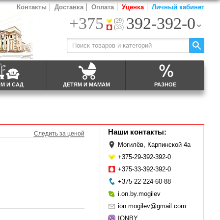
Контакты
Доставка
Оплата
Уценка
Личный кабинет
+375
392-392-0
(29)
(33)
М И САД
ДЕТЯМ И МАМАМ
РАЗНОЕ
Наши контакты:
Следить за ценой
Могилёв, Карпинской 4а
+375-29-392-392-0
+375-33-392-392-0
+375-22-224-60-88
i.on.by.mogilev
ion.mogilev@gmail.com
IONBY