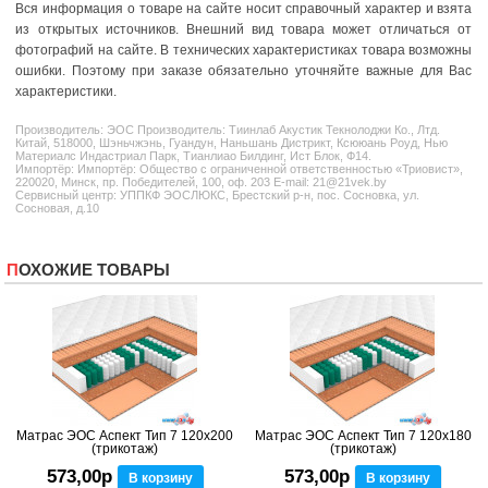
Вся информация о товаре на сайте носит справочный характер и взята
из открытых источников. Внешний вид товара может отличаться от
фотографий на сайте. В технических характеристиках товара возможны
ошибки. Поэтому при заказе обязательно уточняйте важные для Вас
характеристики.
Производитель:
ЭОС
Производитель: Тиинлаб Акустик Текнолоджи Ко., Лтд.
Китай, 518000, Шэньчжэнь, Гуандун, Наньшань Дистрикт, Ксююань Роуд, Нью
Материалс Индастриал Парк, Тианлиао Билдинг, Ист Блок, Ф14.
Импортёр: Импортёр: Общество с ограниченной ответственностью «Триовист»,
220020, Минск, пр. Победителей, 100, оф. 203 E-mail: 21@21vek.by
Сервисный центр: УППКФ ЭОСЛЮКС, Брестский р-н, пос. Сосновка, ул.
Сосновая, д.10
ПОХОЖИЕ ТОВАРЫ
Матрас ЭОС Аспект Тип 7 120x200
Матрас ЭОС Аспект Тип 7 120x180
(трикотаж)
(трикотаж)
573,00р
573,00р
В корзину
В корзину