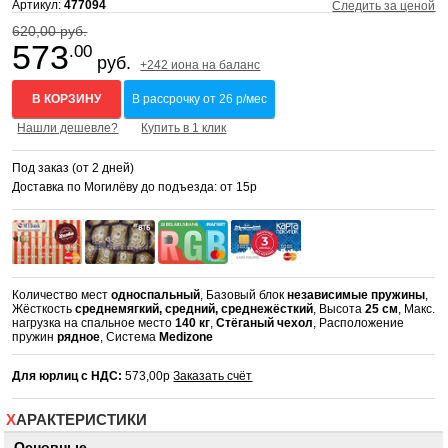
Артикул:
477094
Следить за ценой
620,00 руб.
573
.00
руб.
+242 иона на баланс
В КОРЗИНУ
В рассрочку от 26 р/мес
Нашли дешевле?
Купить в 1 клик
Под заказ (от 2 дней)
Доставка по Могилёву до подъезда: от 15р
Количество мест
односпальный
, Базовый блок
независимые пружины
,
Жёсткость
среднемягкий, средний, среднежёсткий
, Высота
25 см
, Макс.
нагрузка на спальное место
140 кг
,
Стёганый чехол
, Расположение
пружин
рядное
, Система
Medizone
Для юрлиц с НДС:
573,00р
Заказать счёт
ХАРАКТЕРИСТИКИ
Основные