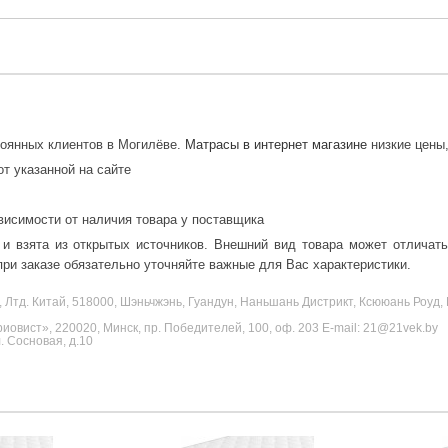
тоянных клиентов в Могилёве.
Матрасы в интернет магазине
низкие цены,
от указанной на сайте
висимости от наличия товара у поставщика
 и взята из открытых источников. Внешний вид товара может отличат
ри заказе обязательно уточняйте важные для Вас характеристики.
, Лтд. Китай, 518000, Шэньчжэнь, Гуандун, Наньшань Дистрикт, Ксююань Роу
овист», 220020, Минск, пр. Победителей, 100, оф. 203 E-mail: 21@21vek.by
 Сосновая, д.10