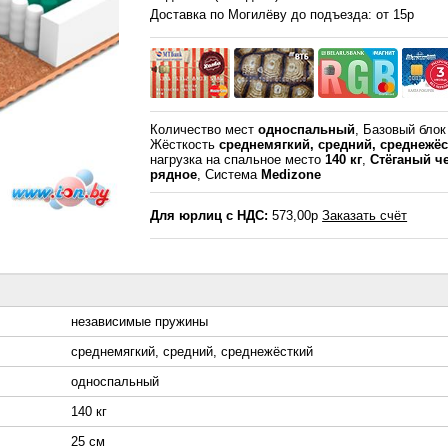
Доставка по Могилёву до подъезда: от 15р
Количество мест
односпальный
, Базовый бло
Жёсткость
среднемягкий, средний, среднежё
нагрузка на спальное место
140 кг
,
Стёганый ч
рядное
, Система
Medizone
Для юрлиц с НДС:
573,00р
Заказать счёт
независимые пружины
среднемягкий, средний, среднежёсткий
односпальный
140 кг
25 см