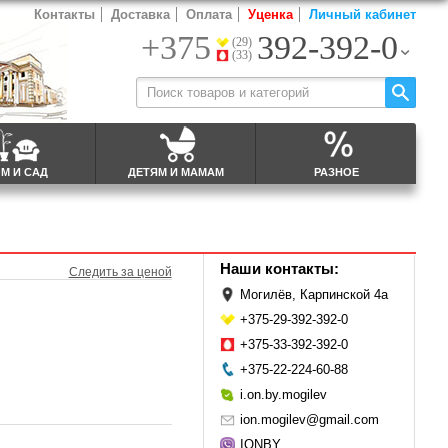
Контакты
Доставка
Оплата
Уценка
Личный кабинет
+375
392-392-0
(29)
(33)
М И САД
ДЕТЯМ И МАМАМ
РАЗНОЕ
Наши контакты:
Следить за ценой
Могилёв, Карпинской 4а
+375-29-392-392-0
+375-33-392-392-0
+375-22-224-60-88
i.on.by.mogilev
ion.mogilev@gmail.com
IONBY