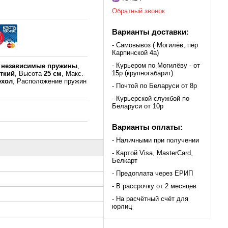
Обратный звонок
Варианты доставки:
- Самовывоз ( Могилёв, пер
Карпинской 4а)
- Курьером по Могилёву - от
к
независимые пружины
,
15р (крупногабарит)
сткий
, Высота
25 см
, Макс.
ехол
, Расположение пружин
- Почтой по Беларуси от 8р
- Курьерской службой по
Беларуси от 10р
Варианты оплаты:
- Наличными при получении
- Картой Visa, MasterCard,
Белкарт
- Предоплата через ЕРИП
- В рассрочку от 2 месяцев
- На расчётный счёт для
юрлиц