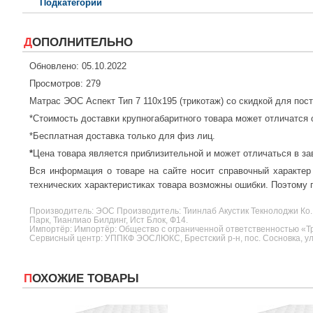
Подкатегории
ДОПОЛНИТЕЛЬНО
Обновлено: 05.10.2022
Просмотров: 279
Матрас ЭОС Аспект Тип 7 110x195 (трикотаж) со скидкой для пос
*Стоимость доставки крупногабаритного товара может отличатся 
*Бесплатная доставка только для физ лиц.
*
Цена товара является приблизительной и может отличаться в за
Вся информация о товаре на сайте носит справочный характер
технических характеристиках товара возможны ошибки. Поэтому п
Производитель:
ЭОС
Производитель: Тиинлаб Акустик Текнолоджи Ко.
Парк, Тианлиао Билдинг, Ист Блок, Ф14.
Импортёр: Импортёр: Общество с ограниченной ответственностью «Три
Сервисный центр: УППКФ ЭОСЛЮКС, Брестский р-н, пос. Сосновка, ул.
ПОХОЖИЕ ТОВАРЫ