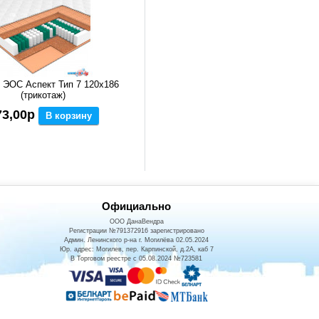
 ЭОС Аспект Тип 7 120x186
(трикотаж)
73,00р
В корзину
Официально
ООО ДанаВендра
Регистрации №791372916 зарегистрировано
Админ. Ленинского р-на г. Могилёва 02.05.2024
Юр. адрес: Могилев, пер. Карпинской, д.2А, каб 7
В Торговом реестре с 05.08.2024 №723581