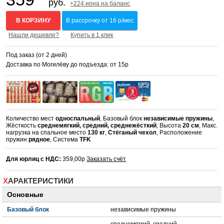
руб.
+224 иона на баланс
В КОРЗИНУ
В рассрочку от 16 р/мес
Нашли дешевле?
Купить в 1 клик
Под заказ (от 2 дней)
Доставка по Могилёву до подъезда: от 15р
Количество мест
односпальный
, Базовый блок
независимые пружины
,
Жёсткость
среднемягкий, средний, среднежёсткий
, Высота
20 см
, Макс.
нагрузка на спальное место
130 кг
,
Стёганый чехол
, Расположение
пружин
рядное
, Система
TFK
Для юрлиц с НДС:
359,00р
Заказать счёт
ХАРАКТЕРИСТИКИ
Основные
Базовый блок
независимые пружины
среднемягкий, средний,