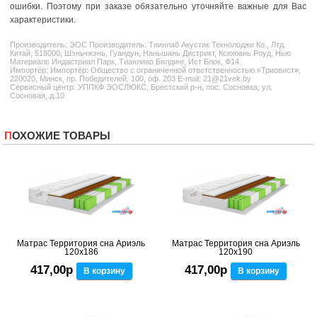
ошибки. Поэтому при заказе обязательно уточняйте важные для Вас
характеристики.
Производитель:
ЭОС
Производитель: Тиинлаб Акустик Текнолоджи Ко., Лтд.
Китай, 518000, Шэньчжэнь, Гуандун, Наньшань Дистрикт, Ксююань Роуд, Нью
Материалс Индастриал Парк, Тианлиао Билдинг, Ист Блок, Ф14.
Импортёр: Импортёр: Общество с ограниченной ответственностью «Триовист»,
220020, Минск, пр. Победителей, 100, оф. 203 E-mail: 21@21vek.by
Сервисный центр: УППКФ ЭОСЛЮКС, Брестский р-н, пос. Сосновка, ул.
Сосновая, д.10
ПОХОЖИЕ ТОВАРЫ
Матрас Территория сна Ариэль
Матрас Территория сна Ариэль
120x186
120x190
417,00р
417,00р
В корзину
В корзину