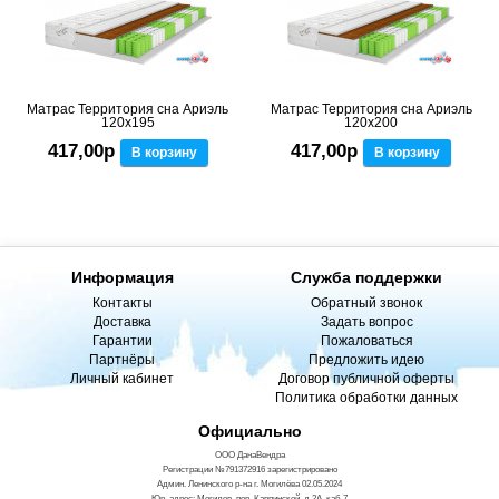
Матрас Территория сна Ариэль
Матрас Территория сна Ариэль
120x195
120x200
417,00р
417,00р
В корзину
В корзину
Информация
Служба поддержки
Контакты
Обратный звонок
Доставка
Задать вопрос
Гарантии
Пожаловаться
Партнёры
Предложить идею
Личный кабинет
Договор публичной оферты
Политика обработки данных
Официально
ООО ДанаВендра
Регистрации №791372916 зарегистрировано
Админ. Ленинского р-на г. Могилёва 02.05.2024
Юр. адрес: Могилев, пер. Карпинской, д.2А, каб 7