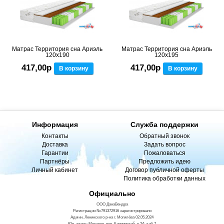
Матрас Территория сна Ариэль
Матрас Территория сна Ариэль
120x190
120x195
417,00р
417,00р
В корзину
В корзину
Информация
Служба поддержки
Контакты
Обратный звонок
Доставка
Задать вопрос
Гарантии
Пожаловаться
Партнёры
Предложить идею
Личный кабинет
Договор публичной оферты
Политика обработки данных
Официально
ООО ДанаВендра
Регистрации №791372916 зарегистрировано
Админ. Ленинского р-на г. Могилёва 02.05.2024
Юр. адрес: Могилев, пер. Карпинской, д.2А, каб 7