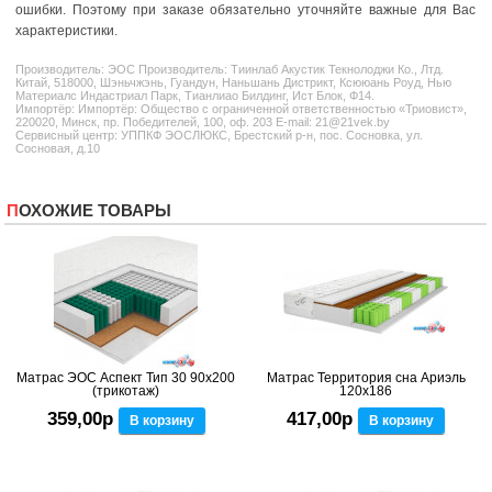
ошибки. Поэтому при заказе обязательно уточняйте важные для Вас
характеристики.
Производитель:
ЭОС
Производитель: Тиинлаб Акустик Текнолоджи Ко., Лтд.
Китай, 518000, Шэньчжэнь, Гуандун, Наньшань Дистрикт, Ксююань Роуд, Нью
Материалс Индастриал Парк, Тианлиао Билдинг, Ист Блок, Ф14.
Импортёр: Импортёр: Общество с ограниченной ответственностью «Триовист»,
220020, Минск, пр. Победителей, 100, оф. 203 E-mail: 21@21vek.by
Сервисный центр: УППКФ ЭОСЛЮКС, Брестский р-н, пос. Сосновка, ул.
Сосновая, д.10
ПОХОЖИЕ ТОВАРЫ
Матрас ЭОС Аспект Тип 30 90x200
Матрас Территория сна Ариэль
(трикотаж)
120x186
359,00р
417,00р
В корзину
В корзину