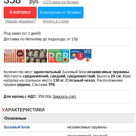
руб.
+223 иона на баланс
В КОРЗИНУ
В рассрочку от 16 р/мес
Нашли дешевле?
Купить в 1 клик
Под заказ (от 2 дней)
Доставка по Могилёву до подъезда: от 15р
Количество мест
односпальный
, Базовый блок
независимые пружины
,
Жёсткость
среднемягкий, средний, среднежёсткий
, Высота
20 см
, Макс.
нагрузка на спальное место
130 кг
,
Стёганый чехол
, Расположение
пружин
рядное
, Система
TFK
Для юрлиц с НДС:
358,00р
Заказать счёт
ХАРАКТЕРИСТИКИ
Основные
Базовый блок
независимые пружины
среднемягкий, средний,