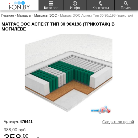
Каталог
Инфо
Контакты
Поиск
Главная
›
Матрасы
›
Матрасы ЭОС
› Матрас ЭОС Аспект Тип 30 90x198 (трикотаж)
МАТРАС ЭОС АСПЕКТ ТИП 30 90X198 (ТРИКОТАЖ) В
МОГИЛЁВЕ
Артикул:
476441
Следить за ценой
388,00 руб.
358
.00