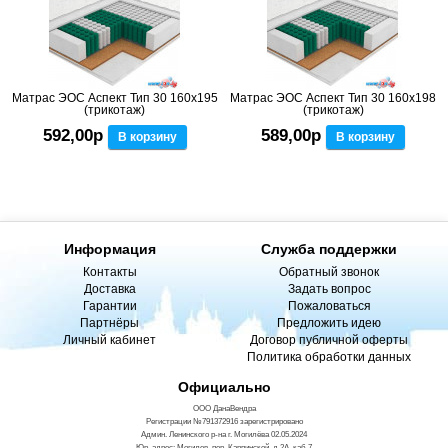
Матрас ЭОС Аспект Тип 30 160x195
Матрас ЭОС Аспект Тип 30 160x198
(трикотаж)
(трикотаж)
592,00р
589,00р
В корзину
В корзину
Информация
Служба поддержки
Контакты
Обратный звонок
Доставка
Задать вопрос
Гарантии
Пожаловаться
Партнёры
Предложить идею
Личный кабинет
Договор публичной оферты
Политика обработки данных
Официально
ООО ДанаВендра
Регистрации №791372916 зарегистрировано
Админ. Ленинского р-на г. Могилёва 02.05.2024
Юр. адрес: Могилев, пер. Карпинской, д.2А, каб 7