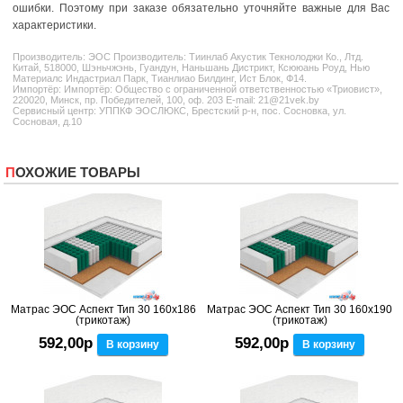
ошибки. Поэтому при заказе обязательно уточняйте важные для Вас
характеристики.
Производитель:
ЭОС
Производитель: Тиинлаб Акустик Текнолоджи Ко., Лтд.
Китай, 518000, Шэньчжэнь, Гуандун, Наньшань Дистрикт, Ксююань Роуд, Нью
Материалс Индастриал Парк, Тианлиао Билдинг, Ист Блок, Ф14.
Импортёр: Импортёр: Общество с ограниченной ответственностью «Триовист»,
220020, Минск, пр. Победителей, 100, оф. 203 E-mail: 21@21vek.by
Сервисный центр: УППКФ ЭОСЛЮКС, Брестский р-н, пос. Сосновка, ул.
Сосновая, д.10
ПОХОЖИЕ ТОВАРЫ
Матрас ЭОС Аспект Тип 30 160x186
Матрас ЭОС Аспект Тип 30 160x190
(трикотаж)
(трикотаж)
592,00р
592,00р
В корзину
В корзину