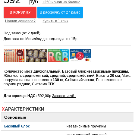
руб.
+250 ионов на баланс
В КОРЗИНУ
В рассрочку от 27 р/мес
Нашли дешевле?
Купить в 1 клик
Под заказ (от 2 дней)
Доставка по Могилёву до подъезда: от 15р
Количество мест
двухспальный
, Базовый блок
независимые пружины
,
Жёсткость
среднемягкий, средний, среднежёсткий
, Высота
20 см
, Макс.
нагрузка на спальное место
130 кг
,
Стёганый чехол
, Расположение
пружин
рядное
, Система
TFK
Для юрлиц с НДС:
592,00р
Заказать счёт
ХАРАКТЕРИСТИКИ
Основные
Базовый блок
независимые пружины
среднемягкий, средний,