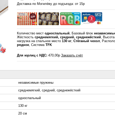
Доставка по Могилёву до подъезда: от 15р
Количество мест
односпальный
, Базовый блок
независимы
Жёсткость
среднемягкий, средний, среднежёсткий
, Высот
нагрузка на спальное место
130 кг
,
Стёганый чехол
, Распол
рядное
, Система
TFK
Для юрлиц с НДС:
470,00р
Заказать счёт
независимые пружины
среднемягкий, средний, среднежёсткий
односпальный
130 кг
20 см