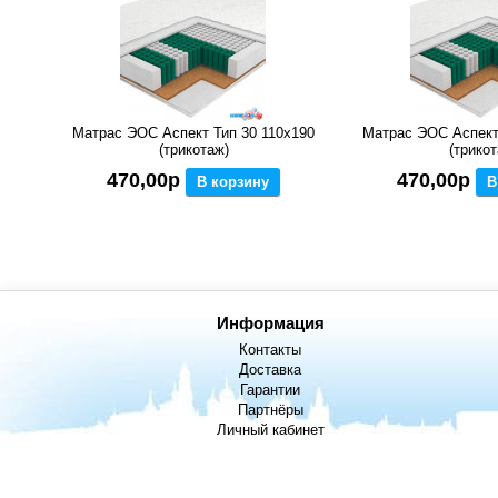
Матрас ЭОС Аспект Тип 30 110x190
Матрас ЭОС Аспект
(трикотаж)
(трикот
470,00р
470,00р
В корзину
В
Информация
Контакты
Доставка
Гарантии
Партнёры
Личный кабинет