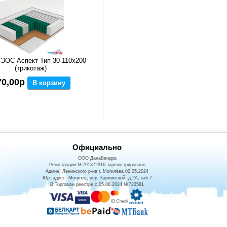
ЭОС Аспект Тип 30 110x200
(трикотаж)
70,00р
В корзину
Официально
ООО ДанаВендра
Регистрации №791372916 зарегистрировано
Админ. Ленинского р-на г. Могилёва 02.05.2024
Юр. адрес: Могилев, пер. Карпинской, д.2А, каб 7
В Торговом реестре с 05.08.2024 №723581