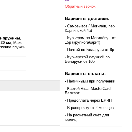
Обратный звонок
Варианты доставки:
- Самовывоз ( Могилёв, пер
Карпинской 4а)
- Курьером по Могилёву - от
е пружины
,
15р (крупногабарит)
а
20 см
, Макс.
ожение пружин
- Почтой по Беларуси от 8р
- Курьерской службой по
Беларуси от 10р
Варианты оплаты:
- Наличными при получении
- Картой Visa, MasterCard,
Белкарт
- Предоплата через ЕРИП
- В рассрочку от 2 месяцев
- На расчётный счёт для
юрлиц