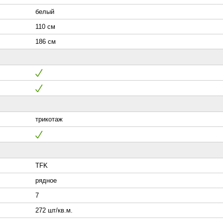
белый
110 см
186 см
трикотаж
TFK
рядное
7
272 шт/кв.м.