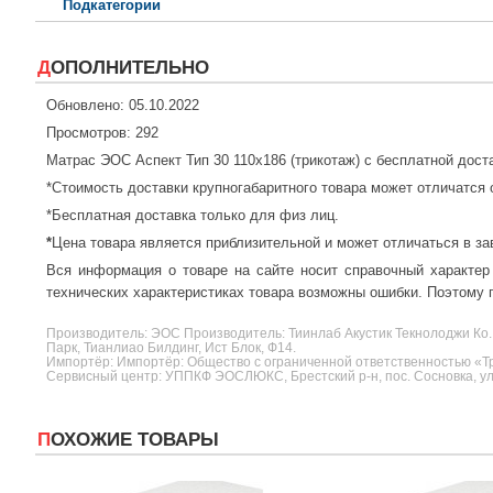
Подкатегории
ДОПОЛНИТЕЛЬНО
Обновлено: 05.10.2022
Просмотров: 292
Матрас ЭОС Аспект Тип 30 110x186 (трикотаж) с бесплатной дост
*Стоимость доставки крупногабаритного товара может отличатся 
*Бесплатная доставка только для физ лиц.
*
Цена товара является приблизительной и может отличаться в за
Вся информация о товаре на сайте носит справочный характер
технических характеристиках товара возможны ошибки. Поэтому п
Производитель:
ЭОС
Производитель: Тиинлаб Акустик Текнолоджи Ко.
Парк, Тианлиао Билдинг, Ист Блок, Ф14.
Импортёр: Импортёр: Общество с ограниченной ответственностью «Три
Сервисный центр: УППКФ ЭОСЛЮКС, Брестский р-н, пос. Сосновка, ул.
ПОХОЖИЕ ТОВАРЫ