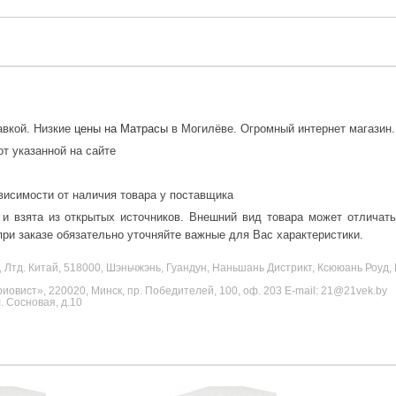
авкой. Низкие
цены на Матрасы
в Могилёве. Огромный интернет магазин.
от указанной на сайте
висимости от наличия товара у поставщика
 и взята из открытых источников. Внешний вид товара может отличат
ри заказе обязательно уточняйте важные для Вас характеристики.
, Лтд. Китай, 518000, Шэньчжэнь, Гуандун, Наньшань Дистрикт, Ксююань Роу
овист», 220020, Минск, пр. Победителей, 100, оф. 203 E-mail: 21@21vek.by
 Сосновая, д.10