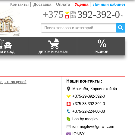
Контакты
Доставка
Оплата
Уценка
Личный кабинет
+375
392-392-0
(29)
(33)
М И САД
ДЕТЯМ И МАМАМ
РАЗНОЕ
Наши контакты:
едить за ценой
Могилёв, Карпинской 4а
+375-29-392-392-0
+375-33-392-392-0
+375-22-224-60-88
i.on.by.mogilev
ion.mogilev@gmail.com
IONBY