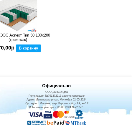
ЭОС Аспект Тип 30 100x200
(трикотаж)
70,00р
В корзину
Официально
ООО ДанаВендра
Регистрации №791372916 зарегистрировано
Админ. Ленинского р-на г. Могилёва 02.05.2024
Юр. адрес: Могилев, пер. Карпинской, д.2А, каб 7
В Торговом реестре с 05.08.2024 №723581