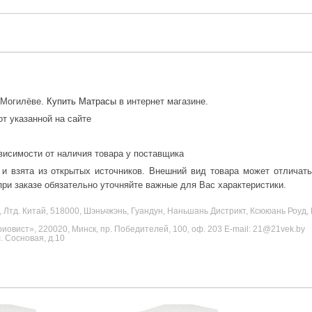
в Могилёве.
Купить Матрасы
в интернет магазине.
от указанной на сайте
висимости от наличия товара у поставщика
 и взята из открытых источников. Внешний вид товара может отличат
ри заказе обязательно уточняйте важные для Вас характеристики.
, Лтд. Китай, 518000, Шэньчжэнь, Гуандун, Наньшань Дистрикт, Ксююань Роу
овист», 220020, Минск, пр. Победителей, 100, оф. 203 E-mail: 21@21vek.by
 Сосновая, д.10