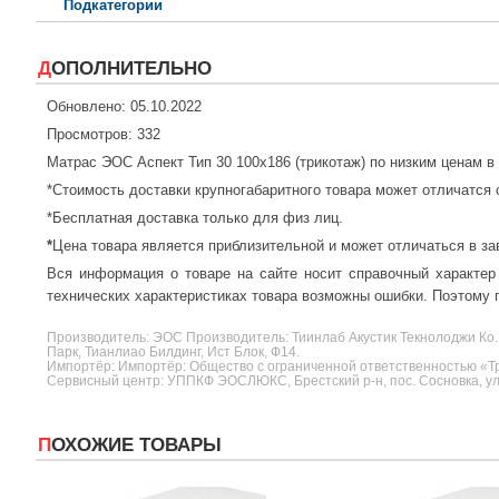
Подкатегории
ДОПОЛНИТЕЛЬНО
Обновлено: 05.10.2022
Просмотров: 332
Матрас ЭОС Аспект Тип 30 100x186 (трикотаж) по низким ценам 
*Стоимость доставки крупногабаритного товара может отличатся 
*Бесплатная доставка только для физ лиц.
*
Цена товара является приблизительной и может отличаться в за
Вся информация о товаре на сайте носит справочный характер
технических характеристиках товара возможны ошибки. Поэтому п
Производитель:
ЭОС
Производитель: Тиинлаб Акустик Текнолоджи Ко.
Парк, Тианлиао Билдинг, Ист Блок, Ф14.
Импортёр: Импортёр: Общество с ограниченной ответственностью «Три
Сервисный центр: УППКФ ЭОСЛЮКС, Брестский р-н, пос. Сосновка, ул.
ПОХОЖИЕ ТОВАРЫ