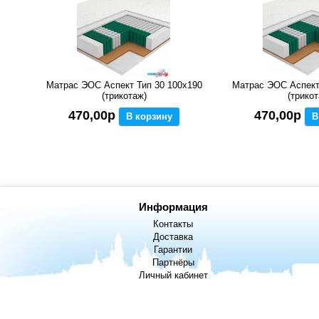
Матрас ЭОС Аспект Тип 30 100x190
Матрас ЭОС Аспект
(трикотаж)
(трикот
470,00р
470,00р
В корзину
В
Информация
Контакты
Доставка
Гарантии
Партнёры
Личный кабинет