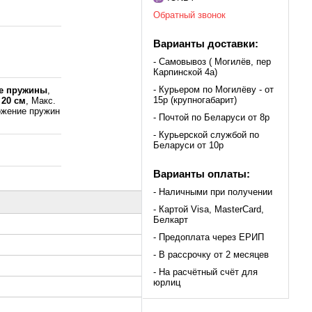
Обратный звонок
Варианты доставки:
- Самовывоз ( Могилёв, пер
Карпинской 4а)
- Курьером по Могилёву - от
е пружины
,
15р (крупногабарит)
а
20 см
, Макс.
ожение пружин
- Почтой по Беларуси от 8р
- Курьерской службой по
Беларуси от 10р
Варианты оплаты:
- Наличными при получении
- Картой Visa, MasterCard,
Белкарт
- Предоплата через ЕРИП
- В рассрочку от 2 месяцев
- На расчётный счёт для
юрлиц