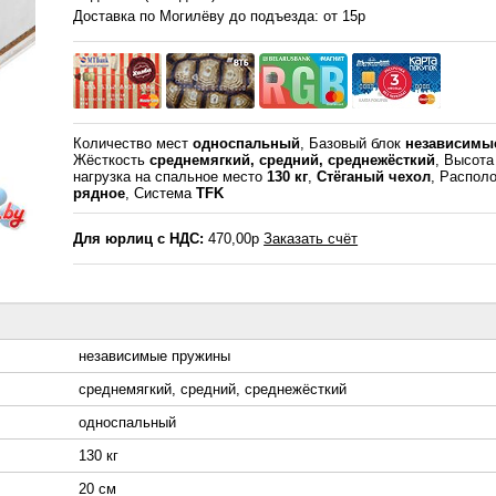
Доставка по Могилёву до подъезда: от 15р
Количество мест
односпальный
, Базовый блок
независимы
Жёсткость
среднемягкий, средний, среднежёсткий
, Высот
нагрузка на спальное место
130 кг
,
Стёганый чехол
, Распол
рядное
, Система
TFK
Для юрлиц с НДС:
470,00р
Заказать счёт
независимые пружины
среднемягкий, средний, среднежёсткий
односпальный
130 кг
20 см