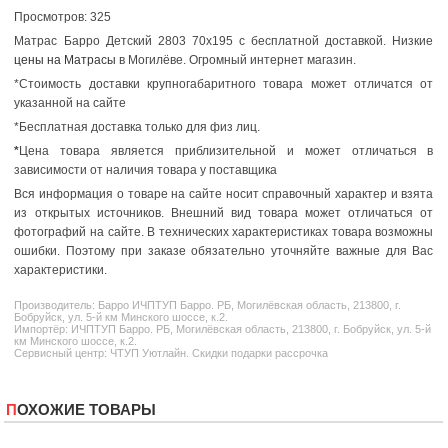
Просмотров: 325
Матрас Барро Детский 2803 70x195 с бесплатной доставкой. Низкие
цены на Матрасы
в Могилёве. Огромный интернет магазин.
*Стоимость доставки крупногабаритного товара может отличатся от
указанной на сайте
*Бесплатная доставка только для физ лиц.
*
Цена товара является приблизительной и может отличаться в
зависимости от наличия товара у поставщика
Вся информация о товаре на сайте носит справочный характер и взята
из открытых источников. Внешний вид товара может отличаться от
фотографий на сайте. В технических характеристиках товара возможны
ошибки. Поэтому при заказе обязательно уточняйте важные для Вас
характеристики.
Производитель:
Барро
ИЧПТУП Барро. РБ, Могилёвская область, 213800, г.
Бобруйск, ул. 5-й км Минского шоссе, к.2.
Импортёр: ИЧПТУП Барро. РБ, Могилёвская область, 213800, г. Бобруйск, ул. 5-й
км Минского шоссе, к.2.
Сервисный центр: ЧТУП Уютлайн. Скидки подарки рассрочка
ПОХОЖИЕ ТОВАРЫ