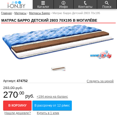
Каталог
Инфо
Контакты
Поиск
Главная
›
Матрасы
›
Матрасы Барро
› Матрас Барро Детский 2803 70x195
МАТРАС БАРРО ДЕТСКИЙ 2803 70X195 В МОГИЛЁВЕ
Артикул:
474752
Следить за ценой
293,00 руб.
270
.00
руб.
+194 иона на баланс
В КОРЗИНУ
В рассрочку от 12 р/мес
Нашли дешевле?
Купить в 1 клик