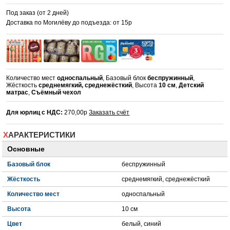
Под заказ (от 2 дней)
Доставка по Могилёву до подъезда: от 15р
Количество мест
односпальный
, Базовый блок
беспружинный
,
Жёсткость
среднемягкий, среднежёсткий
, Высота
10 см
,
Детский
матрас
,
Съёмный чехол
Для юрлиц с НДС:
270,00р
Заказать счёт
ХАРАКТЕРИСТИКИ
Основные
Базовый блок
беспружинный
Жёсткость
среднемягкий, среднежёсткий
Количество мест
односпальный
Высота
10 см
Цвет
белый, синий