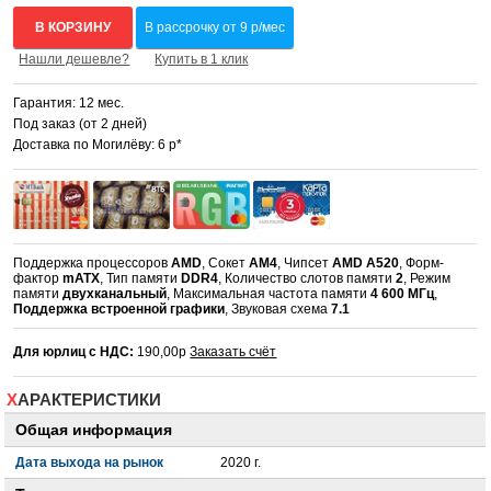
В КОРЗИНУ
В рассрочку от 9 р/мес
Нашли дешевле?
Купить в 1 клик
Гарантия: 12 мес.
Под заказ (от 2 дней)
Доставка по Могилёву: 6 р*
Поддержка процессоров
AMD
, Сокет
AM4
, Чипсет
AMD A520
, Форм-
фактор
mATX
, Тип памяти
DDR4
, Количество слотов памяти
2
, Режим
памяти
двухканальный
, Максимальная частота памяти
4 600 МГц
,
Поддержка встроенной графики
, Звуковая схема
7.1
Для юрлиц с НДС:
190,00р
Заказать счёт
ХАРАКТЕРИСТИКИ
Общая информация
Дата выхода на рынок
2020 г.