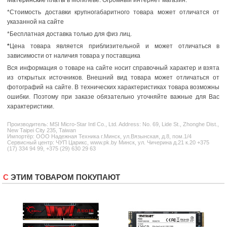
*Стоимость доставки крупногабаритного товара может отличатся от
указанной на сайте
*Бесплатная доставка только для физ лиц.
*
Цена товара является приблизительной и может отличаться в
зависимости от наличия товара у поставщика
Вся информация о товаре на сайте носит справочный характер и взята
из открытых источников. Внешний вид товара может отличаться от
фотографий на сайте. В технических характеристиках товара возможны
ошибки. Поэтому при заказе обязательно уточняйте важные для Вас
характеристики.
Производитель:
MSI
Micro-Star Intl Co., Ltd. Address: No. 69, Lide St., Zhonghe Dist.,
New Taipei City 235, Taiwan
Импортёр: ООО Надежная Техника г.Минск, ул.Вязынская, д.8, пом.1/4
Сервисный центр: ЧУП Царикс, www.pk.by Минск, ул. Чичерина д.21 к.20 +375
(17) 334 94 99, +375 (29) 630 29 63
С ЭТИМ ТОВАРОМ ПОКУПАЮТ