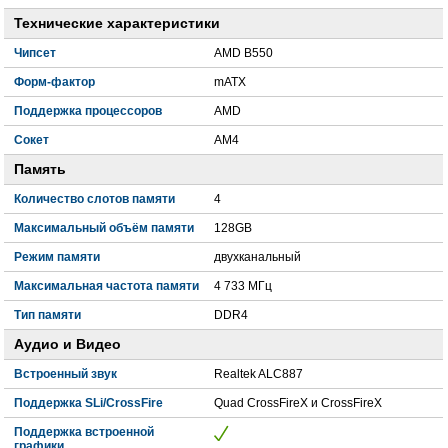
Технические характеристики
Чипсет
AMD B550
Форм-фактор
mATX
Поддержка процессоров
AMD
Сокет
AM4
Память
Количество слотов памяти
4
Максимальный объём памяти
128GB
Режим памяти
двухканальный
Максимальная частота памяти
4 733 МГц
Тип памяти
DDR4
Аудио и Видео
Встроенный звук
Realtek ALC887
Поддержка SLi/CrossFire
Quad CrossFireX и CrossFireX
Поддержка встроенной
графики