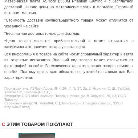
Материнская плата ASRock B550M Phantom Gaming 4 с бесплатной
доставкой. Низкие
цены на Материнские платы
в Могилёве. Огромный
интернет магазин.
*Стоимость доставки крупногабаритного товара может отличатся от
указанной на сайте
*Бесплатная доставка только для физ лиц.
*
Цена товара является приблизительной и может отличаться в
зависимости от наличия товара у поставщика
Вся информация о товаре на сайте носит справочный характер и взята
из открытых источников. Внешний вид товара может отличаться от
фотографий на сайте. В технических характеристиках товара возможны
ошибки. Поэтому при заказе обязательно уточняйте важные для Вас
характеристики.
Производитель:
ASRock
Асрок ИНК. 2Ф., Г. № 37, Зд. 2, Йхонгянг С. Ш., Тайбэй,
Тайбэй 112, Тайвань (Р. О. Ц.)
Импортёр: ООО «БизнесАкила-Плюс», г. Минск, ул. В. Хоружей, 25, к.3; ООО
Триовист
Сервисный центр: ЧП МобиЛАБ СЦ, Минский р-н, Новодворский с/с, 33/1-8,
отдельный вход
С ЭТИМ ТОВАРОМ ПОКУПАЮТ