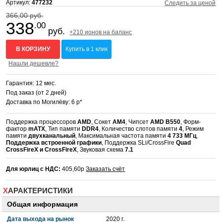
Артикул:
477232
Следить за ценой
366,00 руб.
338
.00
руб.
+210 ионов на баланс
В КОРЗИНУ
Купить в 1 клик
Нашли дешевле?
Гарантия: 12 мес.
Под заказ (от 2 дней)
Доставка по Могилёву: 6 р*
Поддержка процессоров
AMD
, Сокет
AM4
, Чипсет
AMD B550
, Форм-
фактор
mATX
, Тип памяти
DDR4
, Количество слотов памяти
4
, Режим
памяти
двухканальный
, Максимальная частота памяти
4 733 МГц
,
Поддержка встроенной графики
, Поддержка SLi/CrossFire
Quad
CrossFireX и CrossFireX
, Звуковая схема
7.1
Для юрлиц с НДС:
405,60р
Заказать счёт
ХАРАКТЕРИСТИКИ
Общая информация
Дата выхода на рынок
2020 г.