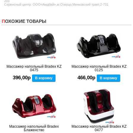
203
Сервисный центр: ООО«Амдбай»,аг.Озерцо,Менковский тракт,2-731
ПОХОЖИЕ ТОВАРЫ
Массажер напольный Bradex KZ
Массажер напольный Bradex KZ
0475
0125
396,00р
466,00р
В корзину
В корзину
Массажер напольный Bradex
Массажер напольный Bradex KZ
Блаженство
0477