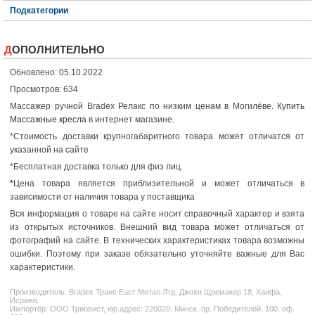
Подкатегории
ДОПОЛНИТЕЛЬНО
Обновлено: 05.10.2022
Просмотров: 634
Массажер ручной Bradex Релакс по низким ценам в Могилёве.
Купить
Массажные кресла
в интернет магазине.
*Стоимость доставки крупногабаритного товара может отличатся от
указанной на сайте
*Бесплатная доставка только для физ лиц.
*
Цена товара является приблизительной и может отличаться в
зависимости от наличия товара у поставщика
Вся информация о товаре на сайте носит справочный характер и взята
из открытых источников. Внешний вид товара может отличаться от
фотографий на сайте. В технических характеристиках товара возможны
ошибки. Поэтому при заказе обязательно уточняйте важные для Вас
характеристики.
Производитель:
Bradex
Транс Еаст Метал Лтд. Джохн Щоемакер 18, Хаифа,
Исраел.
Импортёр: ООО Триовист, юр.адрес: 220020, Минск, пр. Победителей, 100, оф.