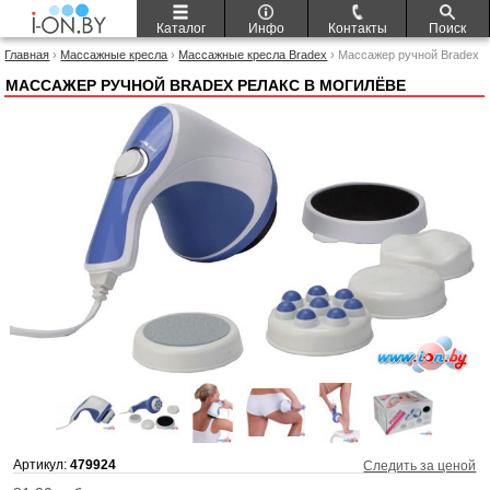
Каталог
Инфо
Контакты
Поиск
Главная
›
Массажные кресла
›
Массажные кресла Bradex
› Массажер ручной Bradex
Релакс
МАССАЖЕР РУЧНОЙ BRADEX РЕЛАКС В МОГИЛЁВЕ
Артикул:
479924
Следить за ценой