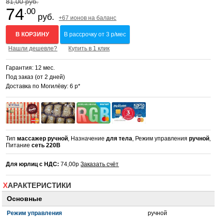
81,00 руб.
74
.00
руб.
+67 ионов на баланс
В КОРЗИНУ
В рассрочку от 3 р/мес
Нашли дешевле?
Купить в 1 клик
Гарантия: 12 мес.
Под заказ (от 2 дней)
Доставка по Могилёву: 6 р*
Тип
массажер ручной
, Назначение
для тела
, Режим управления
ручной
,
Питание
сеть 220В
Для юрлиц с НДС:
74,00р
Заказать счёт
ХАРАКТЕРИСТИКИ
Основные
Режим управления
ручной