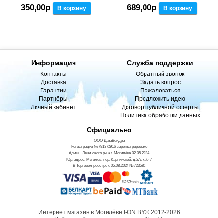
350,00р
689,00р
В корзину
В корзину
Информация
Служба поддержки
Контакты
Обратный звонок
Доставка
Задать вопрос
Гарантии
Пожаловаться
Партнёры
Предложить идею
Личный кабинет
Договор публичной оферты
Политика обработки данных
Официально
ООО ДанаВендра
Регистрации №791372916 зарегистрировано
Админ. Ленинского р-на г. Могилёва 02.05.2024
Юр. адрес: Могилев, пер. Карпинской, д.2А, каб 7
В Торговом реестре с 05.08.2024 №723581
Интернет магазин в Могилёве I-ON.BY© 2012-2026