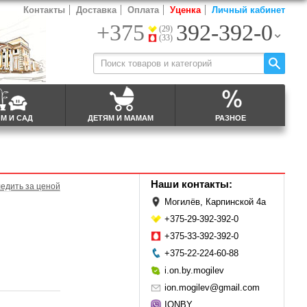
Контакты
Доставка
Оплата
Уценка
Личный кабинет
+375
392-392-0
(29)
(33)
М И САД
ДЕТЯМ И МАМАМ
РАЗНОЕ
Наши контакты:
едить за ценой
Могилёв, Карпинской 4а
+375-29-392-392-0
+375-33-392-392-0
+375-22-224-60-88
i.on.by.mogilev
ion.mogilev@gmail.com
IONBY