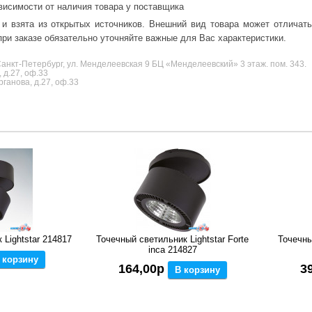
висимости от наличия товара у поставщика
 и взята из открытых источников. Внешний вид товара может отличат
ри заказе обязательно уточняйте важные для Вас характеристики.
анкт-Петербург, ул. Менделеевская 9 БЦ «Менделеевский» 3 этаж. пом. 343.
 д.27, оф.33
ганова, д.27, оф.33
Lightstar 214817
Точечный светильник Lightstar Forte
Точечны
inca 214827
 корзину
164,00р
3
В корзину