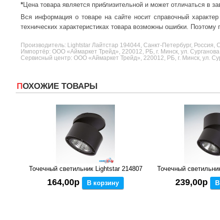
*
Цена товара является приблизительной и может отличаться в за
Вся информация о товаре на сайте носит справочный характер
технических характеристиках товара возможны ошибки. Поэтому п
Производитель:
Lightstar
Лайтстар 194044, Санкт-Петербург, Россия, С
Импортёр: ООО «Аймаркет Трейд», 220012, РБ, г. Минск, ул. Сурганова,
Сервисный центр: ООО «Аймаркет Трейд», 220012, РБ, г. Минск, ул. Сур
ПОХОЖИЕ ТОВАРЫ
Точечный светильник Lightstar 214807
Точечный светильник 
164,00р
239,00р
В корзину
В