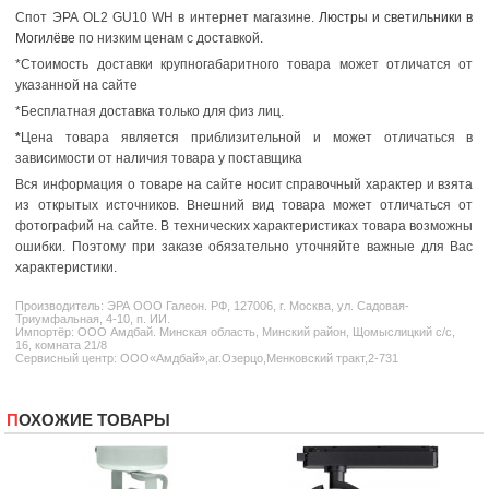
Спот ЭРА OL2 GU10 WH в интернет магазине.
Люстры и светильники в
Могилёве
по низким ценам с доставкой.
*Стоимость доставки крупногабаритного товара может отличатся от
указанной на сайте
*Бесплатная доставка только для физ лиц.
*
Цена товара является приблизительной и может отличаться в
зависимости от наличия товара у поставщика
Вся информация о товаре на сайте носит справочный характер и взята
из открытых источников. Внешний вид товара может отличаться от
фотографий на сайте. В технических характеристиках товара возможны
ошибки. Поэтому при заказе обязательно уточняйте важные для Вас
характеристики.
Производитель:
ЭРА
ООО Галеон. РФ, 127006, г. Москва, ул. Садовая-
Триумфальная, 4-10, п. ИИ.
Импортёр: ООО Амдбай. Минская область, Минский район, Щомыслицкий с/с,
16, комната 21/8
Сервисный центр: ООО«Амдбай»,аг.Озерцо,Менковский тракт,2-731
ПОХОЖИЕ ТОВАРЫ