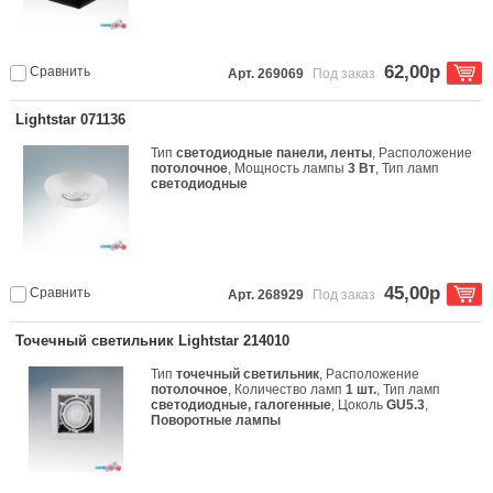
62,00р
Сравнить
Арт. 269069
Под заказ
Lightstar 071136
Тип
светодиодные панели, ленты
, Расположение
потолочное
, Мощность лампы
3 Вт
, Тип ламп
светодиодные
45,00р
Сравнить
Арт. 268929
Под заказ
Точечный светильник Lightstar 214010
Тип
точечный светильник
, Расположение
потолочное
, Количество ламп
1 шт.
, Тип ламп
светодиодные, галогенные
, Цоколь
GU5.3
,
Поворотные лампы