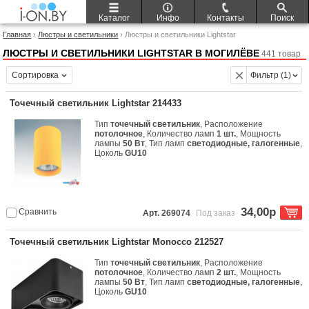
Каталог
Инфо
Контакты
Поиск
Главная
›
Люстры и светильники
› Люстры и светильники Lightstar
ЛЮСТРЫ И СВЕТИЛЬНИКИ LIGHTSTAR В МОГИЛЁВЕ
441 товар
Сортировка
Фильтр (1)
Точечный светильник Lightstar 214433
Тип
точечный светильник
, Расположение
потолочное
, Количество ламп
1 шт.
, Мощность
лампы
50 Вт
, Тип ламп
светодиодные, галогенные
,
Цоколь
GU10
34,00р
Сравнить
Арт. 269074
Под заказ
Точечный светильник Lightstar Monocco 212527
Тип
точечный светильник
, Расположение
потолочное
, Количество ламп
2 шт.
, Мощность
лампы
50 Вт
, Тип ламп
светодиодные, галогенные
,
Цоколь
GU10