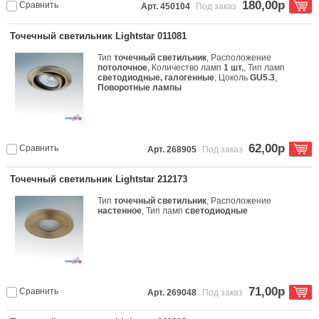
180,00р
Сравнить
Арт. 450104
Под заказ
Точечный светильник Lightstar 011081
Тип
точечный светильник
, Расположение
потолочное
, Количество ламп
1 шт.
, Тип ламп
светодиодные, галогенные
, Цоколь
GU5.3
,
Поворотные лампы
62,00р
Сравнить
Арт. 268905
Под заказ
Точечный светильник Lightstar 212173
Тип
точечный светильник
, Расположение
настенное
, Тип ламп
светодиодные
71,00р
Сравнить
Арт. 269048
Под заказ