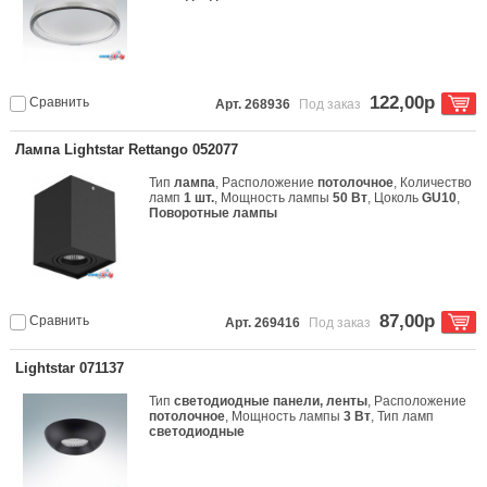
122,00р
Сравнить
Арт. 268936
Под заказ
Лампа Lightstar Rettango 052077
Тип
лампа
, Расположение
потолочное
, Количество
ламп
1 шт.
, Мощность лампы
50 Вт
, Цоколь
GU10
,
Поворотные лампы
87,00р
Сравнить
Арт. 269416
Под заказ
Lightstar 071137
Тип
светодиодные панели, ленты
, Расположение
потолочное
, Мощность лампы
3 Вт
, Тип ламп
светодиодные