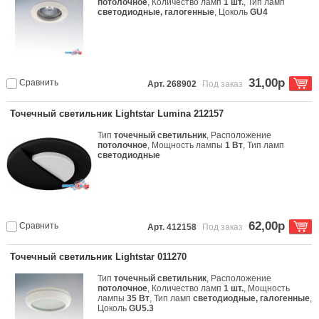
потолочное
, Количество ламп
1 шт.
, Тип ламп
светодиодные, галогенные
, Цоколь
GU4
31,00р
Сравнить
Арт. 268902
Под заказ
Точечный светильник Lightstar Lumina 212157
Тип
точечный светильник
, Расположение
потолочное
, Мощность лампы
1 Вт
, Тип ламп
светодиодные
62,00р
Сравнить
Арт. 412158
Под заказ
Точечный светильник Lightstar 011270
Тип
точечный светильник
, Расположение
потолочное
, Количество ламп
1 шт.
, Мощность
лампы
35 Вт
, Тип ламп
светодиодные, галогенные
,
Цоколь
GU5.3