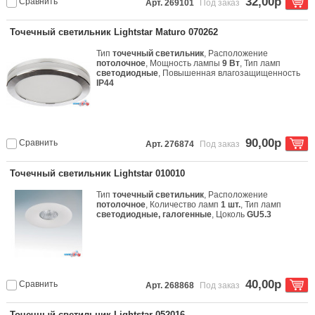
32,00р
Сравнить
Арт. 269101
Под заказ
Точечный светильник Lightstar Maturo 070262
Тип
точечный светильник
, Расположение
потолочное
, Мощность лампы
9 Вт
, Тип ламп
светодиодные
, Повышенная влагозащищенность
IP44
90,00р
Сравнить
Арт. 276874
Под заказ
Точечный светильник Lightstar 010010
Тип
точечный светильник
, Расположение
потолочное
, Количество ламп
1 шт.
, Тип ламп
светодиодные, галогенные
, Цоколь
GU5.3
40,00р
Сравнить
Арт. 268868
Под заказ
Точечный светильник Lightstar 052016