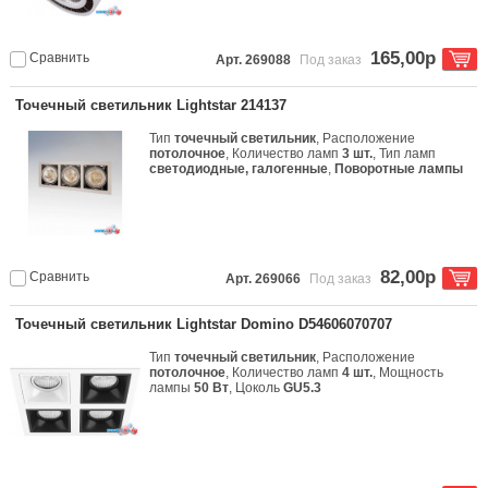
165,00р
Сравнить
Арт. 269088
Под заказ
Точечный светильник Lightstar 214137
Тип
точечный светильник
, Расположение
потолочное
, Количество ламп
3 шт.
, Тип ламп
светодиодные, галогенные
,
Поворотные лампы
82,00р
Сравнить
Арт. 269066
Под заказ
Точечный светильник Lightstar Domino D54606070707
Тип
точечный светильник
, Расположение
потолочное
, Количество ламп
4 шт.
, Мощность
лампы
50 Вт
, Цоколь
GU5.3