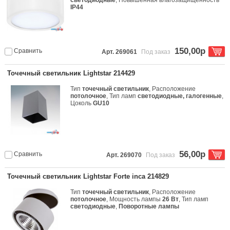
светодиодные
, Повышенная влагозащищенность
IP44
150,00р
Сравнить
Арт. 269061
Под заказ
Точечный светильник Lightstar 214429
Тип
точечный светильник
, Расположение
потолочное
, Тип ламп
светодиодные, галогенные
,
Цоколь
GU10
56,00р
Сравнить
Арт. 269070
Под заказ
Точечный светильник Lightstar Forte inca 214829
Тип
точечный светильник
, Расположение
потолочное
, Мощность лампы
26 Вт
, Тип ламп
светодиодные
,
Поворотные лампы