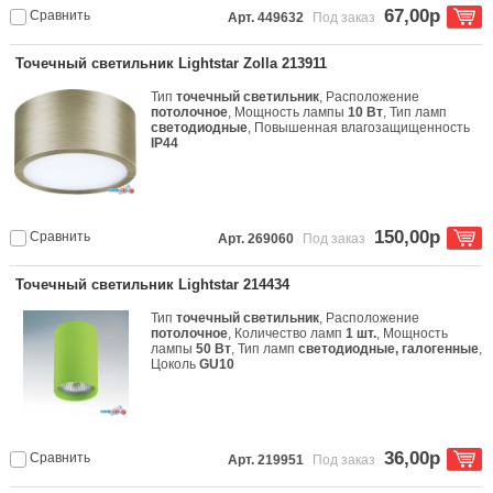
67,00р
Сравнить
Арт. 449632
Под заказ
Точечный светильник Lightstar Zolla 213911
Тип
точечный светильник
, Расположение
потолочное
, Мощность лампы
10 Вт
, Тип ламп
светодиодные
, Повышенная влагозащищенность
IP44
150,00р
Сравнить
Арт. 269060
Под заказ
Точечный светильник Lightstar 214434
Тип
точечный светильник
, Расположение
потолочное
, Количество ламп
1 шт.
, Мощность
лампы
50 Вт
, Тип ламп
светодиодные, галогенные
,
Цоколь
GU10
36,00р
Сравнить
Арт. 219951
Под заказ