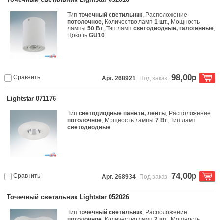
Тип
точечный светильник
, Расположение
потолочное
, Количество ламп
1 шт.
, Мощность
лампы
50 Вт
, Тип ламп
светодиодные, галогенные
,
Цоколь
GU10
98,00р
Сравнить
Арт. 268921
Под заказ
Lightstar 071176
Тип
светодиодные панели, ленты
, Расположение
потолочное
, Мощность лампы
7 Вт
, Тип ламп
светодиодные
74,00р
Сравнить
Арт. 268934
Под заказ
Точечный светильник Lightstar 052026
Тип
точечный светильник
, Расположение
потолочное
, Количество ламп
2 шт.
, Мощность