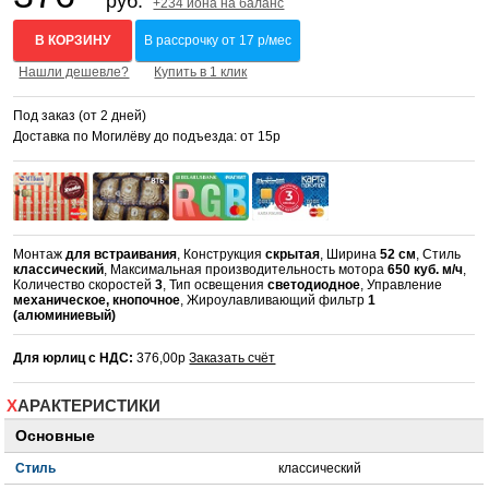
руб.
+234 иона на баланс
В КОРЗИНУ
В рассрочку от 17 р/мес
Нашли дешевле?
Купить в 1 клик
Под заказ (от 2 дней)
Доставка по Могилёву до подъезда: от 15р
Монтаж
для встраивания
, Конструкция
скрытая
, Ширина
52 см
, Стиль
классический
, Максимальная производительность мотора
650 куб. м/ч
,
Количество скоростей
3
, Тип освещения
светодиодное
, Управление
механическое, кнопочное
, Жироулавливающий фильтр
1
(алюминиевый)
Для юрлиц с НДС:
376,00р
Заказать счёт
ХАРАКТЕРИСТИКИ
Основные
Стиль
классический