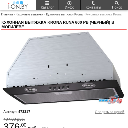
Каталог
Инфо
Контакты
Поиск
Главная
›
Кухонные вытяжки
›
Кухонные вытяжки Krona
› Кухонная вытяжка Krona
Runa 600 PB (черный)
КУХОННАЯ ВЫТЯЖКА KRONA RUNA 600 PB (ЧЕРНЫЙ) В
МОГИЛЁВЕ
Артикул:
473317
Следить за ценой
407,00 руб.
376
.00