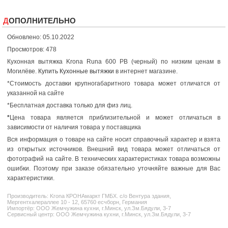
ДОПОЛНИТЕЛЬНО
Обновлено: 05.10.2022
Просмотров: 478
Кухонная вытяжка Krona Runa 600 PB (черный) по низким ценам в
Могилёве.
Купить Кухонные вытяжки
в интернет магазине.
*Стоимость доставки крупногабаритного товара может отличатся от
указанной на сайте
*Бесплатная доставка только для физ лиц.
*
Цена товара является приблизительной и может отличаться в
зависимости от наличия товара у поставщика
Вся информация о товаре на сайте носит справочный характер и взята
из открытых источников. Внешний вид товара может отличаться от
фотографий на сайте. В технических характеристиках товара возможны
ошибки. Поэтому при заказе обязательно уточняйте важные для Вас
характеристики.
Производитель:
Krona
КРОНАмаркт ГМБХ. с/о Вентура здания,
Мергентхалераллее 10 - 12, 65760 есчборн, Германия
Импортёр: ООО Жемчужина кухни, г.Минск, ул.Зм.Бядули, 3-7
Сервисный центр: ООО Жемчужина кухни, г.Минск, ул.Зм.Бядули, 3-7