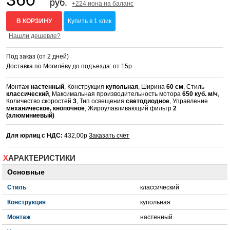
руб.
+224 иона на баланс
В КОРЗИНУ
Купить в 1 клик
Нашли дешевле?
Под заказ (от 2 дней)
Доставка по Могилёву до подъезда: от 15р
Монтаж
настенный
, Конструкция
купольная
, Ширина
60 см
, Стиль
классический
, Максимальная производительность мотора
650 куб. м/ч
,
Количество скоростей
3
, Тип освещения
светодиодное
, Управление
механическое, кнопочное
, Жироулавливающий фильтр
2
(алюминиевый)
Для юрлиц с НДС:
432,00р
Заказать счёт
ХАРАКТЕРИСТИКИ
Основные
Стиль
классический
Конструкция
купольная
Монтаж
настенный