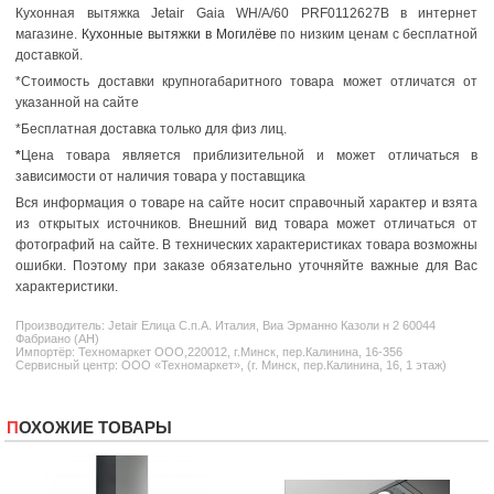
Кухонная вытяжка Jetair Gaia WH/A/60 PRF0112627B в интернет
магазине.
Кухонные вытяжки в Могилёве
по низким ценам с бесплатной
доставкой.
*Стоимость доставки крупногабаритного товара может отличатся от
указанной на сайте
*Бесплатная доставка только для физ лиц.
*
Цена товара является приблизительной и может отличаться в
зависимости от наличия товара у поставщика
Вся информация о товаре на сайте носит справочный характер и взята
из открытых источников. Внешний вид товара может отличаться от
фотографий на сайте. В технических характеристиках товара возможны
ошибки. Поэтому при заказе обязательно уточняйте важные для Вас
характеристики.
Производитель:
Jetair
Елица С.п.А. Италия, Виа Эрманно Казоли н 2 60044
Фабриано (АН)
Импортёр: Техномаркет ООО,220012, г.Минск, пер.Калинина, 16-356
Сервисный центр: ООО «Техномаркет», (г. Минск, пер.Калинина, 16, 1 этаж)
ПОХОЖИЕ ТОВАРЫ