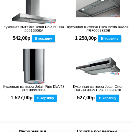
Кухонная вытяжка Jetair Pola 60 INX
Кухонная вытяжка Elica Boxin IX/A/90
55916908A
PRF0097839B
542,00р
1 258,00р
В корзину
В корзину
Кухонная вытяжка Jetair Pipe IX/A/43
Кухонная вытяжка Jetair Orion
PRF0099288A
LX/GR/F/60/VT PRF0099878C
1 527,00р
527,00р
В корзину
В корзину
Информация
Служба поддержки