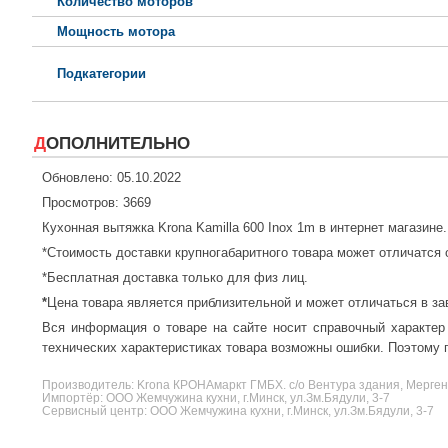
Количество моторов
Мощность мотора
Подкатегории
ДОПОЛНИТЕЛЬНО
Обновлено: 05.10.2022
Просмотров: 3669
Кухонная вытяжка Krona Kamilla 600 Inox 1m в интернет магазине
*Стоимость доставки крупногабаритного товара может отличатся 
*Бесплатная доставка только для физ лиц.
*
Цена товара является приблизительной и может отличаться в за
Вся информация о товаре на сайте носит справочный характер
технических характеристиках товара возможны ошибки. Поэтому п
Производитель:
Krona
КРОНАмаркт ГМБХ. с/о Вентура здания, Мергент
Импортёр: ООО Жемчужина кухни, г.Минск, ул.Зм.Бядули, 3-7
Сервисный центр: ООО Жемчужина кухни, г.Минск, ул.Зм.Бядули, 3-7