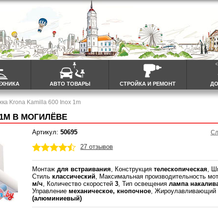
ЕХНИКА
АВТО ТОВАРЫ
СТРОЙКА И РЕМОНТ
ДО
ка Krona Kamilla 600 Inox 1m
 1M В МОГИЛЁВЕ
Артикул:
50695
Сл
27 отзывов
Монтаж
для встраивания
, Конструкция
телескопическая
, 
Стиль
классический
, Максимальная производительность мо
м/ч
, Количество скоростей
3
, Тип освещения
лампа накалив
Управление
механическое, кнопочное
, Жироулавливающий
(алюминиевый)