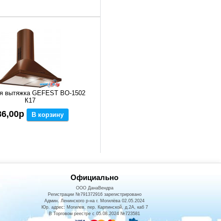
я вытяжка GEFEST ВО-1502
К17
86,00р
В корзину
Официально
ООО ДанаВендра
Регистрации №791372916 зарегистрировано
Админ. Ленинского р-на г. Могилёва 02.05.2024
Юр. адрес: Могилев, пер. Карпинской, д.2А, каб 7
В Торговом реестре с 05.08.2024 №723581