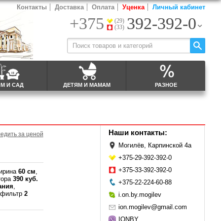
Контакты
Доставка
Оплата
Уценка
Личный кабинет
+375
392-392-0
(29)
(33)
М И САД
ДЕТЯМ И МАМАМ
РАЗНОЕ
Наши контакты:
едить за ценой
Могилёв, Карпинской 4а
+375-29-392-392-0
+375-33-392-392-0
Ширина
60 см
,
тора
390 куб.
+375-22-224-60-88
ания
,
 фильтр
2
i.on.by.mogilev
ion.mogilev@gmail.com
IONBY