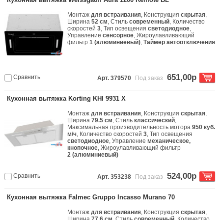
Монтаж
для встраивания
, Конструкция
скрытая
,
Ширина
52 см
, Стиль
современный
, Количество
скоростей
3
, Тип освещения
светодиодное
,
Управление
сенсорное
, Жироулавливающий
фильтр
1 (алюминиевый)
,
Таймер автоотключения
651,00р
Сравнить
Арт. 379570
Под заказ
Кухонная вытяжка Korting KHI 9931 X
Монтаж
для встраивания
, Конструкция
скрытая
,
Ширина
79.5 см
, Стиль
классический
,
Максимальная производительность мотора
950 куб.
м/ч
, Количество скоростей
3
, Тип освещения
светодиодное
, Управление
механическое,
кнопочное
, Жироулавливающий фильтр
2 (алюминиевый)
524,00р
Сравнить
Арт. 353238
Под заказ
Кухонная вытяжка Falmec Gruppo Incasso Murano 70
Монтаж
для встраивания
, Конструкция
скрытая
,
Ширина
77.6 см
, Стиль
современный
, Количество