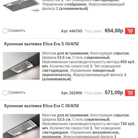
скоростей
3
, Тип освещения
светодиодное
,
Управление
слайдерное
, Жироулавливающий
фильтр
1 (алюминиевый)
654,00р
Сравнить
Арт. 446765
Под заказ
Кухонная вытяжка Elica Era S IX/A/52
Монтаж
для встраивания
, Конструкция
скрытая
,
Ширина
53.5 см
, Стиль
современный
,
Максимальная производительность мотора
850 куб.
м/ч
, Количество скоростей
3
, Тип освещения
светодиодное
, Управление
поворотный
переключатель
, Жироулавливающий фильтр
1
(алюминиевый)
571,00р
Сравнить
Арт. 262906
Под заказ
Кухонная вытяжка Elica Era C IX/A/52
Монтаж
для встраивания
, Конструкция
скрытая
,
Ширина
53.5 см
, Стиль
современный
,
Максимальная производительность мотора
750 куб.
м/ч
, Количество скоростей
3
, Тип освещения
светодиодное
, Управление
механическое,
кнопочное
, Жироулавливающий фильтр
1