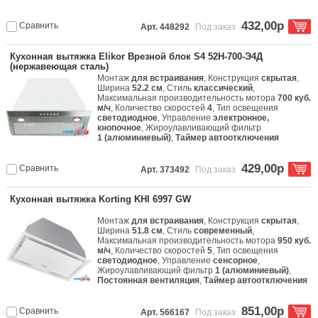
432,00р
Сравнить
Арт. 448292
Под заказ
Кухонная вытяжка Elikor Врезной блок S4 52Н-700-Э4Д
(нержавеющая сталь)
Монтаж
для встраивания
, Конструкция
скрытая
,
Ширина
52.2 см
, Стиль
классический
,
Максимальная производительность мотора
700 куб.
м/ч
, Количество скоростей
4
, Тип освещения
светодиодное
, Управление
электронное,
кнопочное
, Жироулавливающий фильтр
1 (алюминиевый)
,
Таймер автоотключения
429,00р
Сравнить
Арт. 373492
Под заказ
Кухонная вытяжка Korting KHI 6997 GW
Монтаж
для встраивания
, Конструкция
скрытая
,
Ширина
51.8 см
, Стиль
современный
,
Максимальная производительность мотора
950 куб.
м/ч
, Количество скоростей
5
, Тип освещения
светодиодное
, Управление
сенсорное
,
Жироулавливающий фильтр
1 (алюминиевый)
,
Постоянная вентиляция
,
Таймер автоотключения
851,00р
Сравнить
Арт. 566167
Под заказ