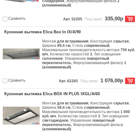
слайдерное
, Жироулавливающий фильтр
2
(алюминиевый)
335,00р
Сравнить
Арт. 52205
Под заказ
Кухонная вытяжка Elica Box In IX/A/90
Монтаж
для встраивания
, Конструкция
скрытая
,
Ширина
89.4 см
, Стиль
современный
,
Максимальная производительность мотора
750 куб.
м/ч
, Количество скоростей
3
, Тип освещения
галогенное
, Управление
поворотный
переключатель
, Жироулавливающий фильтр
1
(алюминиевый)
1 076,00р
Сравнить
Арт. 62265
Под заказ
Кухонная вытяжка Elica BOX IN PLUS IXGL/A/60
Монтаж
для встраивания
, Конструкция
скрытая
,
Ширина
59.4 см
, Стиль
современный
,
Максимальная производительность мотора
1 000
куб. м/ч
, Количество скоростей
3
, Тип освещения
светодиодное
, Управление
поворотный
переключатель
, Жироулавливающий фильтр
(алюминиевый)