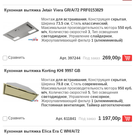
Кухонная вытяжка Jetair Viera GR/A/72 PRF0153829
Монтаж
для встраивания
, Конструкция
скрытая
,
Ширина
73.5 см
, Стиль
классический
,
Максимальная производительность мотора
550 куб.
м/ч
, Количество скоростей
3
, Тип освещения
светодиодное
, Управление
слайдерное
,
Жироулавливающий фильтр
1 (алюминиевый)
269,00р
Сравнить
Арт. 397244
Под заказ
Кухонная вытяжка Korting KHI 9997 GB
Монтаж
для встраивания
, Конструкция
скрытая
,
Ширина
79.8 см
, Стиль
современный
,
Максимальная производительность мотора
950 куб.
м/ч
, Количество скоростей
5
, Тип освещения
светодиодное
, Управление
сенсорное
,
Жироулавливающий фильтр
1 (алюминиевый)
,
Постоянная вентиляция
,
Таймер автоотключения
1 197,00р
Сравнить
Арт. 611841
Под заказ
Кухонная вытяжка Elica Era C WH/A/72