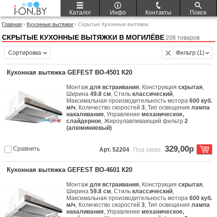
Каталог
Инфо
Контакты
Поиск
Главная
›
Кухонные вытяжки
› Скрытые Кухонные вытяжки
СКРЫТЫЕ КУХОННЫЕ ВЫТЯЖКИ В МОГИЛЁВЕ
208 товаров
Сортировка
Фильтр (1)
Кухонная вытяжка GEFEST ВО-4501 К20
Монтаж
для встраивания
, Конструкция
скрытая
,
Ширина
49.8 см
, Стиль
классический
,
Максимальная производительность мотора
600 куб.
м/ч
, Количество скоростей
3
, Тип освещения
лампа
накаливания
, Управление
механическое,
слайдерное
, Жироулавливающий фильтр
2
(алюминиевый)
329,00р
Сравнить
Арт. 52204
Под заказ
Кухонная вытяжка GEFEST ВО-4601 К20
Монтаж
для встраивания
, Конструкция
скрытая
,
Ширина
59.8 см
, Стиль
классический
,
Максимальная производительность мотора
600 куб.
м/ч
, Количество скоростей
3
, Тип освещения
лампа
накаливания
, Управление
механическое,