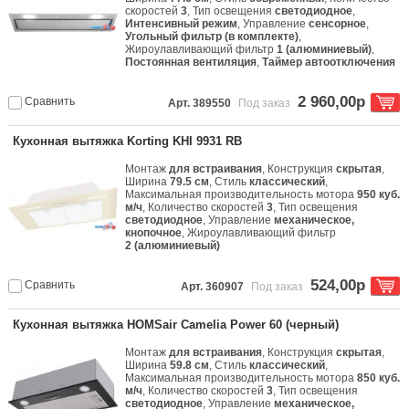
скоростей
3
, Тип освещения
светодиодное
,
Интенсивный режим
, Управление
сенсорное
,
Угольный фильтр (в комплекте)
,
Жироулавливающий фильтр
1 (алюминиевый)
,
Постоянная вентиляция
,
Таймер автоотключения
2 960,00р
Сравнить
Арт. 389550
Под заказ
Кухонная вытяжка Korting KHI 9931 RB
Монтаж
для встраивания
, Конструкция
скрытая
,
Ширина
79.5 см
, Стиль
классический
,
Максимальная производительность мотора
950 куб.
м/ч
, Количество скоростей
3
, Тип освещения
светодиодное
, Управление
механическое,
кнопочное
, Жироулавливающий фильтр
2 (алюминиевый)
524,00р
Сравнить
Арт. 360907
Под заказ
Кухонная вытяжка HOMSair Camelia Power 60 (черный)
Монтаж
для встраивания
, Конструкция
скрытая
,
Ширина
59.8 см
, Стиль
классический
,
Максимальная производительность мотора
850 куб.
м/ч
, Количество скоростей
3
, Тип освещения
светодиодное
, Управление
механическое,