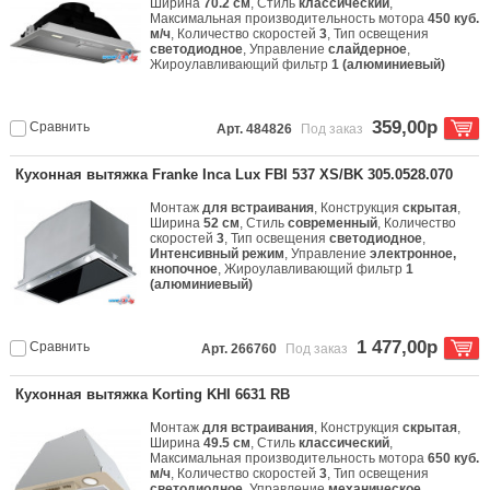
Ширина
70.2 см
, Стиль
классический
,
Максимальная производительность мотора
450 куб.
м/ч
, Количество скоростей
3
, Тип освещения
светодиодное
, Управление
слайдерное
,
Жироулавливающий фильтр
1 (алюминиевый)
359,00р
Сравнить
Арт. 484826
Под заказ
Кухонная вытяжка Franke Inca Lux FBI 537 XS/BK 305.0528.070
Монтаж
для встраивания
, Конструкция
скрытая
,
Ширина
52 см
, Стиль
современный
, Количество
скоростей
3
, Тип освещения
светодиодное
,
Интенсивный режим
, Управление
электронное,
кнопочное
, Жироулавливающий фильтр
1
(алюминиевый)
1 477,00р
Сравнить
Арт. 266760
Под заказ
Кухонная вытяжка Korting KHI 6631 RB
Монтаж
для встраивания
, Конструкция
скрытая
,
Ширина
49.5 см
, Стиль
классический
,
Максимальная производительность мотора
650 куб.
м/ч
, Количество скоростей
3
, Тип освещения
светодиодное
, Управление
механическое,