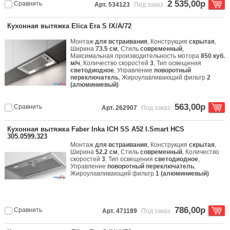
2 535,00р
Сравнить
Арт. 534123
Под заказ
Кухонная вытяжка Elica Era S IX/A/72
Монтаж
для встраивания
, Конструкция
скрытая
,
Ширина
73.5 см
, Стиль
современный
,
Максимальная производительность мотора
850 куб.
м/ч
, Количество скоростей
3
, Тип освещения
светодиодное
, Управление
поворотный
переключатель
, Жироулавливающий фильтр
2
(алюминиевый)
563,00р
Сравнить
Арт. 262907
Под заказ
Кухонная вытяжка Faber Inka ICH SS A52 I.Smart HCS
305.0599.323
Монтаж
для встраивания
, Конструкция
скрытая
,
Ширина
52.2 см
, Стиль
современный
, Количество
скоростей
3
, Тип освещения
светодиодное
,
Управление
поворотный переключатель
,
Жироулавливающий фильтр
1 (алюминиевый)
786,00р
Сравнить
Арт. 471189
Под заказ