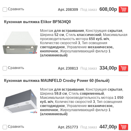
608,00р
Сравнить
Арт. 208309
Под заказ
Кухонная вытяжка Elikor BF5634Q0
Монтаж
для встраивания
, Конструкция
скрытая
,
Ширина
52 см
, Стиль
классический
, Максимальная
производительность мотора
650 куб. м/ч
,
Количество скоростей
3
, Тип освещения
светодиодное
, Управление
механическое,
кнопочное
, Жироулавливающий фильтр
1
(алюминиевый)
334,00р
Сравнить
Арт. 230813
Под заказ
Кухонная вытяжка MAUNFELD Crosby Power 60 (белый)
Монтаж
для встраивания
, Конструкция
скрытая
,
Ширина
59.8 см
, Стиль
современный
,
Максимальная производительность мотора
1 050
куб. м/ч
, Количество скоростей
3
, Тип освещения
светодиодное
, Управление
механическое,
кнопочное
, Жироулавливающий фильтр
1
(алюминиевый)
447,00р
Сравнить
Арт. 251773
Под заказ