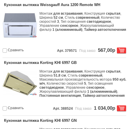
Кухонная вытяжка Weissgauff Aura 1200 Remote WH
Монтаж
для встраивания
, Конструкция
скрытая
,
Ширина
52 см
, Стиль
современный
, Количество
скоростей
3
, Тип освещения
светодиодное
,
Управление
сенсорное
, Жироулавливающий
фильтр
1 (алюминиевый)
,
Таймер автоотключения
567,00р
Сравнить
Арт. 379571
Под заказ
Кухонная вытяжка Korting KHI 6997 GB
Монтаж
для встраивания
, Конструкция
скрытая
,
Ширина
51.8 см
, Стиль
современный
,
Максимальная производительность мотора
950 куб.
м/ч
, Количество скоростей
5
, Тип освещения
светодиодное
, Управление
сенсорное
,
Жироулавливающий фильтр
1 (алюминиевый)
,
Постоянная вентиляция
,
Таймер автоотключения
1 034,00р
Сравнить
Арт. 388524
Под заказ
Кухонная вытяжка Korting KHI 6997 GN