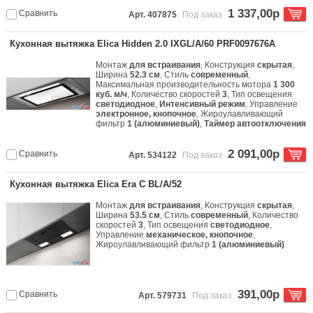
1 337,00р
Сравнить
Арт. 407875
Под заказ
Кухонная вытяжка Elica Hidden 2.0 IXGL/A/60 PRF0097676A
Монтаж
для встраивания
, Конструкция
скрытая
,
Ширина
52.3 см
, Стиль
современный
,
Максимальная производительность мотора
1 300
куб. м/ч
, Количество скоростей
3
, Тип освещения
светодиодное
,
Интенсивный режим
, Управление
электронное, кнопочное
, Жироулавливающий
фильтр
1 (алюминиевый)
,
Таймер автоотключения
2 091,00р
Сравнить
Арт. 534122
Под заказ
Кухонная вытяжка Elica Era C BL/A/52
Монтаж
для встраивания
, Конструкция
скрытая
,
Ширина
53.5 см
, Стиль
современный
, Количество
скоростей
3
, Тип освещения
светодиодное
,
Управление
механическое, кнопочное
,
Жироулавливающий фильтр
1 (алюминиевый)
391,00р
Сравнить
Арт. 579731
Под заказ