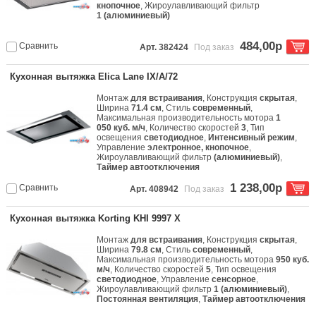
кнопочное
, Жироулавливающий фильтр
1 (алюминиевый)
484,00р
Сравнить
Арт. 382424
Под заказ
Кухонная вытяжка Elica Lane IX/A/72
Монтаж
для встраивания
, Конструкция
скрытая
,
Ширина
71.4 см
, Стиль
современный
,
Максимальная производительность мотора
1
050 куб. м/ч
, Количество скоростей
3
, Тип
освещения
светодиодное
,
Интенсивный режим
,
Управление
электронное, кнопочное
,
Жироулавливающий фильтр
(алюминиевый)
,
Таймер автоотключения
1 238,00р
Сравнить
Арт. 408942
Под заказ
Кухонная вытяжка Korting KHI 9997 X
Монтаж
для встраивания
, Конструкция
скрытая
,
Ширина
79.8 см
, Стиль
современный
,
Максимальная производительность мотора
950 куб.
м/ч
, Количество скоростей
5
, Тип освещения
светодиодное
, Управление
сенсорное
,
Жироулавливающий фильтр
1 (алюминиевый)
,
Постоянная вентиляция
,
Таймер автоотключения