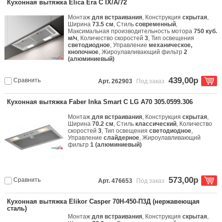
Кухонная вытяжка Elica Era C IX/A/72
Монтаж
для встраивания
, Конструкция
скрытая
,
Ширина
73.5 см
, Стиль
современный
,
Максимальная производительность мотора
750 куб.
м/ч
, Количество скоростей
3
, Тип освещения
светодиодное
, Управление
механическое,
кнопочное
, Жироулавливающий фильтр
2
(алюминиевый)
439,00р
Сравнить
Арт. 262903
Под заказ
Кухонная вытяжка Faber Inka Smart C LG A70 305.0599.306
Монтаж
для встраивания
, Конструкция
скрытая
,
Ширина
70.2 см
, Стиль
классический
, Количество
скоростей
3
, Тип освещения
светодиодное
,
Управление
слайдерное
, Жироулавливающий
фильтр
1 (алюминиевый)
573,00р
Сравнить
Арт. 476653
Под заказ
Кухонная вытяжка Elikor Casper 70Н-450-П3Д (нержавеющая
сталь)
Монтаж
для встраивания
, Конструкция
скрытая
,