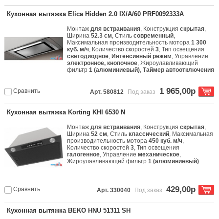
Кухонная вытяжка Elica Hidden 2.0 IX/A/60 PRF0092333A
Монтаж
для встраивания
, Конструкция
скрытая
,
Ширина
52.3 см
, Стиль
современный
,
Максимальная производительность мотора
1 300
куб. м/ч
, Количество скоростей
3
, Тип освещения
светодиодное
,
Интенсивный режим
, Управление
электронное, кнопочное
, Жироулавливающий
фильтр
1 (алюминиевый)
,
Таймер автоотключения
1 965,00р
Сравнить
Арт. 580812
Под заказ
Кухонная вытяжка Korting KHI 6530 N
Монтаж
для встраивания
, Конструкция
скрытая
,
Ширина
52 см
, Стиль
классический
, Максимальная
производительность мотора
450 куб. м/ч
,
Количество скоростей
3
, Тип освещения
галогенное
, Управление
механическое
,
Жироулавливающий фильтр
1 (алюминиевый)
429,00р
Сравнить
Арт. 330040
Под заказ
Кухонная вытяжка BEKO HNU 51311 SH