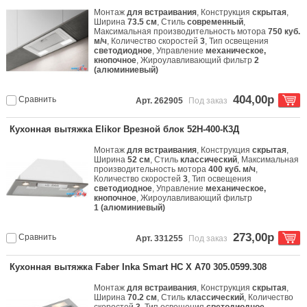
Монтаж
для встраивания
, Конструкция
скрытая
,
Ширина
73.5 см
, Стиль
современный
,
Максимальная производительность мотора
750 куб.
м/ч
, Количество скоростей
3
, Тип освещения
светодиодное
, Управление
механическое,
кнопочное
, Жироулавливающий фильтр
2
(алюминиевый)
404,00р
Сравнить
Арт. 262905
Под заказ
Кухонная вытяжка Elikor Врезной блок 52Н-400-К3Д
Монтаж
для встраивания
, Конструкция
скрытая
,
Ширина
52 см
, Стиль
классический
, Максимальная
производительность мотора
400 куб. м/ч
,
Количество скоростей
3
, Тип освещения
светодиодное
, Управление
механическое,
кнопочное
, Жироулавливающий фильтр
1 (алюминиевый)
273,00р
Сравнить
Арт. 331255
Под заказ
Кухонная вытяжка Faber Inka Smart HC X A70 305.0599.308
Монтаж
для встраивания
, Конструкция
скрытая
,
Ширина
70.2 см
, Стиль
классический
, Количество