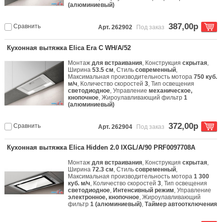
(алюминиевый)
387,00р
Сравнить
Арт. 262902
Под заказ
Кухонная вытяжка Elica Era C WH/A/52
Монтаж
для встраивания
, Конструкция
скрытая
,
Ширина
53.5 см
, Стиль
современный
,
Максимальная производительность мотора
750 куб.
м/ч
, Количество скоростей
3
, Тип освещения
светодиодное
, Управление
механическое,
кнопочное
, Жироулавливающий фильтр
1
(алюминиевый)
372,00р
Сравнить
Арт. 262904
Под заказ
Кухонная вытяжка Elica Hidden 2.0 IXGL/A/90 PRF0097708A
Монтаж
для встраивания
, Конструкция
скрытая
,
Ширина
72.3 см
, Стиль
современный
,
Максимальная производительность мотора
1 300
куб. м/ч
, Количество скоростей
3
, Тип освещения
светодиодное
,
Интенсивный режим
, Управление
электронное, кнопочное
, Жироулавливающий
фильтр
1 (алюминиевый)
,
Таймер автоотключения