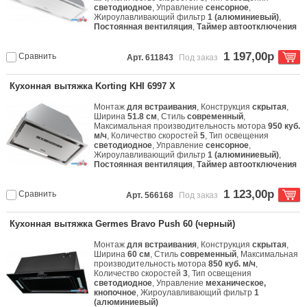
светодиодное
, Управление
сенсорное
,
Жироулавливающий фильтр
1 (алюминиевый)
,
Постоянная вентиляция
,
Таймер автоотключения
1 197,00р
Сравнить
Арт. 611843
Под заказ
Кухонная вытяжка Korting KHI 6997 X
Монтаж
для встраивания
, Конструкция
скрытая
,
Ширина
51.8 см
, Стиль
современный
,
Максимальная производительность мотора
950 куб.
м/ч
, Количество скоростей
5
, Тип освещения
светодиодное
, Управление
сенсорное
,
Жироулавливающий фильтр
1 (алюминиевый)
,
Постоянная вентиляция
,
Таймер автоотключения
1 123,00р
Сравнить
Арт. 566168
Под заказ
Кухонная вытяжка Germes Bravo Push 60 (черный)
Монтаж
для встраивания
, Конструкция
скрытая
,
Ширина
60 см
, Стиль
современный
, Максимальная
производительность мотора
850 куб. м/ч
,
Количество скоростей
3
, Тип освещения
светодиодное
, Управление
механическое,
кнопочное
, Жироулавливающий фильтр
1
(алюминиевый)