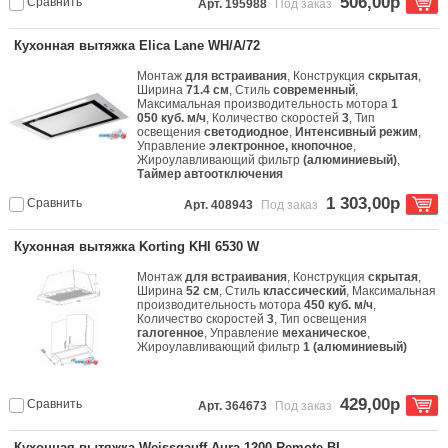
506,00р
Сравнить
Арт. 195988
Под заказ
Кухонная вытяжка Elica Lane WH/A/72
Монтаж
для встраивания
, Конструкция
скрытая
,
Ширина
71.4 см
, Стиль
современный
,
Максимальная производительность мотора
1
050 куб. м/ч
, Количество скоростей
3
, Тип
освещения
светодиодное
,
Интенсивный режим
,
Управление
электронное, кнопочное
,
Жироулавливающий фильтр
(алюминиевый)
,
Таймер автоотключения
1 303,00р
Сравнить
Арт. 408943
Под заказ
Кухонная вытяжка Korting KHI 6530 W
Монтаж
для встраивания
, Конструкция
скрытая
,
Ширина
52 см
, Стиль
классический
, Максимальная
производительность мотора
450 куб. м/ч
,
Количество скоростей
3
, Тип освещения
галогенное
, Управление
механическое
,
Жироулавливающий фильтр
1 (алюминиевый)
429,00р
Сравнить
Арт. 364673
Под заказ
Кухонная вытяжка Weissgauff Aura 1200 Remote BL