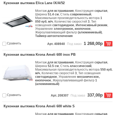
Кухонная вытяжка Elica Lane IX/A/52
Монтаж
для встраивания
, Конструкция
скрытая
,
Ширина
51.4 см
, Стиль
современный
,
Максимальная производительность мотора
1
050 куб. м/ч
, Количество скоростей
3
, Тип
освещения
светодиодное
,
Интенсивный режим
,
Управление
электронное, кнопочное
,
Жироулавливающий фильтр
(алюминиевый)
,
Таймер автоотключения
1 268,00р
Сравнить
Арт. 408940
Под заказ
Кухонная вытяжка Krona Ameli 600 inox PB
Монтаж
для встраивания
, Конструкция
скрытая
,
Ширина
52.5 см
, Стиль
классический
,
Максимальная производительность мотора
550 куб.
м/ч
, Количество скоростей
3
, Тип освещения
светодиодное
, Управление
механическое,
кнопочное
, Жироулавливающий фильтр
1
(алюминиевый)
337,00р
Сравнить
Арт. 208307
Под заказ
Кухонная вытяжка Krona Ameli 600 white S
Монтаж
для встраивания
, Конструкция
скрытая
,