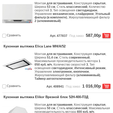
Монтаж
для встраивания
, Конструкция
скрытая
,
Ширина
53 см
, Стиль
классический
, Количество
скоростей
3
, Тип освещения
светодиодное
,
Управление
механическое, слайдерное
,
Угольный
фильтр (в комплекте)
, Жироулавливающий фильтр
2 (алюминиевый)
587,00р
Сравнить
Арт. 477837
Под заказ
Кухонная вытяжка Elica Lane WH/A/52
Монтаж
для встраивания
, Конструкция
скрытая
,
Ширина
51.4 см
, Стиль
современный
,
Максимальная производительность мотора
1
050 куб. м/ч
, Количество скоростей
3
, Тип
освещения
светодиодное
,
Интенсивный режим
,
Управление
электронное, кнопочное
,
Жироулавливающий фильтр
(алюминиевый)
,
Таймер автоотключения
1 016,00р
Сравнить
Арт. 408941
Под заказ
Кухонная вытяжка Elikor Врезной блок 52Н-400-П3Д
Монтаж
для встраивания
, Конструкция
скрытая
,
Ширина
50 см
, Стиль
классический
, Максимальная
производительность мотора
400 куб. м/ч
,