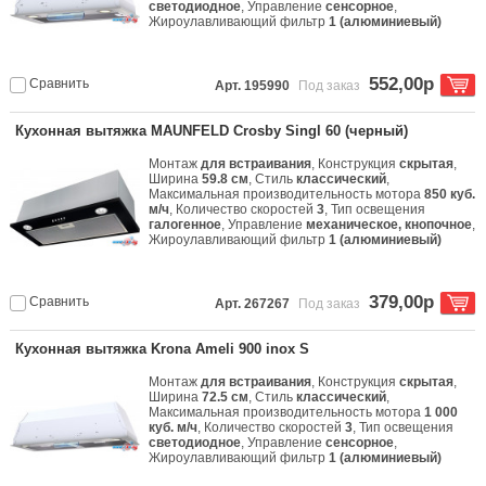
светодиодное
, Управление
сенсорное
,
Жироулавливающий фильтр
1 (алюминиевый)
552,00р
Сравнить
Арт. 195990
Под заказ
Кухонная вытяжка MAUNFELD Crosby Singl 60 (черный)
Монтаж
для встраивания
, Конструкция
скрытая
,
Ширина
59.8 см
, Стиль
классический
,
Максимальная производительность мотора
850 куб.
м/ч
, Количество скоростей
3
, Тип освещения
галогенное
, Управление
механическое, кнопочное
,
Жироулавливающий фильтр
1 (алюминиевый)
379,00р
Сравнить
Арт. 267267
Под заказ
Кухонная вытяжка Krona Ameli 900 inox S
Монтаж
для встраивания
, Конструкция
скрытая
,
Ширина
72.5 см
, Стиль
классический
,
Максимальная производительность мотора
1 000
куб. м/ч
, Количество скоростей
3
, Тип освещения
светодиодное
, Управление
сенсорное
,
Жироулавливающий фильтр
1 (алюминиевый)