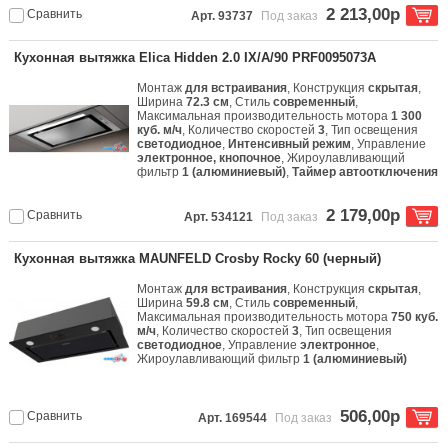
2 213,00р
Сравнить
Арт. 93737
Под заказ
Кухонная вытяжка Elica Hidden 2.0 IX/A/90 PRF0095073A
Монтаж
для встраивания
, Конструкция
скрытая
,
Ширина
72.3 см
, Стиль
современный
,
Максимальная производительность мотора
1 300
куб. м/ч
, Количество скоростей
3
, Тип освещения
светодиодное
,
Интенсивный режим
, Управление
электронное, кнопочное
, Жироулавливающий
фильтр
1 (алюминиевый)
,
Таймер автоотключения
2 179,00р
Сравнить
Арт. 534121
Под заказ
Кухонная вытяжка MAUNFELD Crosby Rocky 60 (черный)
Монтаж
для встраивания
, Конструкция
скрытая
,
Ширина
59.8 см
, Стиль
современный
,
Максимальная производительность мотора
750 куб.
м/ч
, Количество скоростей
3
, Тип освещения
светодиодное
, Управление
электронное
,
Жироулавливающий фильтр
1 (алюминиевый)
506,00р
Сравнить
Арт. 169544
Под заказ