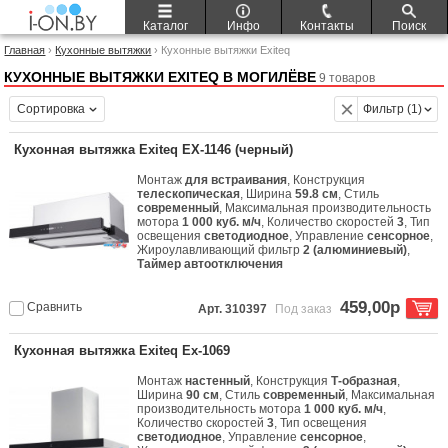
Каталог
Инфо
Контакты
Поиск
Главная
›
Кухонные вытяжки
› Кухонные вытяжки Exiteq
КУХОННЫЕ ВЫТЯЖКИ EXITEQ В МОГИЛЁВЕ
9 товаров
Сортировка
Фильтр (1)
Кухонная вытяжка Exiteq EX-1146 (черный)
Монтаж
для встраивания
, Конструкция
телескопическая
, Ширина
59.8 см
, Стиль
современный
, Максимальная производительность
мотора
1 000 куб. м/ч
, Количество скоростей
3
, Тип
освещения
светодиодное
, Управление
сенсорное
,
Жироулавливающий фильтр
2 (алюминиевый)
,
Таймер автоотключения
459,00р
Сравнить
Арт. 310397
Под заказ
Кухонная вытяжка Exiteq Ex-1069
Монтаж
настенный
, Конструкция
Т-образная
,
Ширина
90 см
, Стиль
современный
, Максимальная
производительность мотора
1 000 куб. м/ч
,
Количество скоростей
3
, Тип освещения
светодиодное
, Управление
сенсорное
,