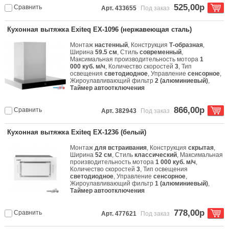
525,00р
Сравнить
Арт. 433655
Под заказ
Кухонная вытяжка Exiteq EX-1096 (нержавеющая сталь)
Монтаж
настенный
, Конструкция
Т-образная
,
Ширина
59.5 см
, Стиль
современный
,
Максимальная производительность мотора
1
000 куб. м/ч
, Количество скоростей
3
, Тип
освещения
светодиодное
, Управление
сенсорное
,
Жироулавливающий фильтр
2 (алюминиевый)
,
Таймер автоотключения
866,00р
Сравнить
Арт. 382943
Под заказ
Кухонная вытяжка Exiteq EX-1236 (белый)
Монтаж
для встраивания
, Конструкция
скрытая
,
Ширина
52 см
, Стиль
классический
, Максимальная
производительность мотора
1 000 куб. м/ч
,
Количество скоростей
3
, Тип освещения
светодиодное
, Управление
сенсорное
,
Жироулавливающий фильтр
1 (алюминиевый)
,
Таймер автоотключения
778,00р
Сравнить
Арт. 477621
Под заказ