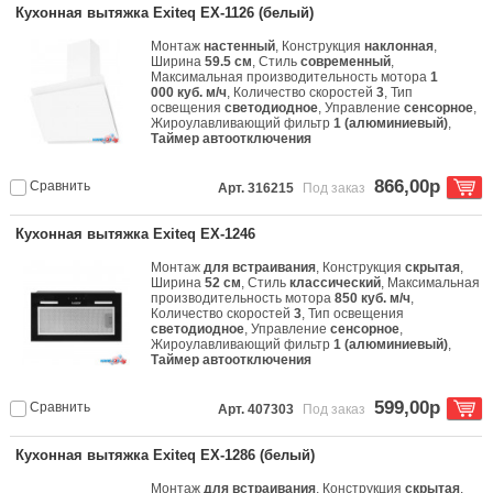
Кухонная вытяжка Exiteq EX-1126 (белый)
Монтаж
настенный
, Конструкция
наклонная
,
Ширина
59.5 см
, Стиль
современный
,
Максимальная производительность мотора
1
000 куб. м/ч
, Количество скоростей
3
, Тип
освещения
светодиодное
, Управление
сенсорное
,
Жироулавливающий фильтр
1 (алюминиевый)
,
Таймер автоотключения
866,00р
Сравнить
Арт. 316215
Под заказ
Кухонная вытяжка Exiteq EX-1246
Монтаж
для встраивания
, Конструкция
скрытая
,
Ширина
52 см
, Стиль
классический
, Максимальная
производительность мотора
850 куб. м/ч
,
Количество скоростей
3
, Тип освещения
светодиодное
, Управление
сенсорное
,
Жироулавливающий фильтр
1 (алюминиевый)
,
Таймер автоотключения
599,00р
Сравнить
Арт. 407303
Под заказ
Кухонная вытяжка Exiteq EX-1286 (белый)
Монтаж
для встраивания
, Конструкция
скрытая
,