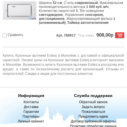
Ширина
52 см
, Стиль
современный
, Максимальная
производительность мотора
1 000 куб. м/ч
,
Количество скоростей
3
, Тип освещения
светодиодное
, Управление
сенсорное,
дистанционное
, Жироулавливающий фильтр
1
(алюминиевый)
,
Таймер автоотключения
908,00р
Сравнить
Арт. 788917
Под заказ
Купить Кухонные вытяжки Exiteq в Могилёве с доставкой и официальной
гарантией. Низкие цены на Кухонные вытяжки Exiteq в интернет магазине
в Могилёве. Возможность купить Кухонные вытяжки Exiteq в рассрочку или
кредит, а также по безналичному расчёту для организаций. Отзывы от
покупателей. Скидки и акции для постоянных клиентов.
Информация
Служба поддержки
Контакты
Обратный звонок
Доставка
Задать вопрос
Гарантии
Пожаловаться
Партнёры
Предложить идею
Личный кабинет
Договор публичной оферты
Политика обработки данных