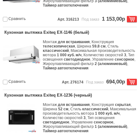
Жироулавливающий фильтр
3 (алюминиевый)
,
Таймер автоотключения
1 153,00р
Сравнить
Арт. 316213
Под заказ
Кухонная вытяжка Exiteq EX-1146 (белый)
Монтаж
для встраивания
, Конструкция
телескопическая
, Ширина
59.8 см
, Стиль
классический
, Максимальная производительность
мотора
1 000 куб. м/ч
, Количество скоростей
3
, Тип
освещения
светодиодное
, Управление
сенсорное
,
Жироулавливающий фильтр
2 (алюминиевый)
,
Таймер автоотключения
694,00р
Сравнить
Арт. 276174
Под заказ
Кухонная вытяжка Exiteq EX-1236 (черный)
Монтаж
для встраивания
, Конструкция
скрытая
,
Ширина
52 см
, Стиль
классический
, Максимальная
производительность мотора
1 000 куб. м/ч
,
Количество скоростей
3
, Тип освещения
светодиодное
, Управление
сенсорное
,
Жироулавливающий фильтр
1 (алюминиевый)
,
Таймер автоотключения