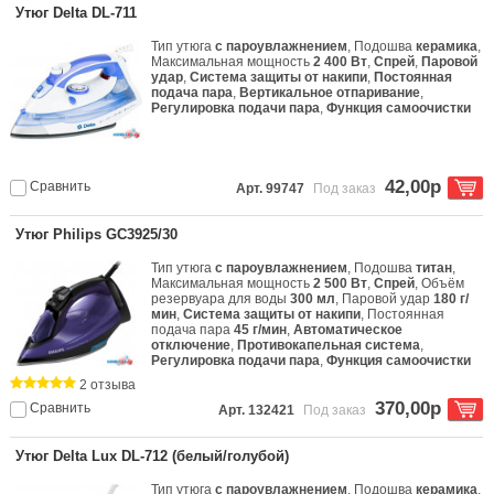
Утюг Delta DL-711
Тип утюга
с пароувлажнением
, Подошва
керамика
,
Максимальная мощность
2 400 Вт
,
Спрей
,
Паровой
удар
,
Система защиты от накипи
,
Постоянная
подача пара
,
Вертикальное отпаривание
,
Регулировка подачи пара
,
Функция самоочистки
42,00р
Сравнить
Арт. 99747
Под заказ
Утюг Philips GC3925/30
Тип утюга
с пароувлажнением
, Подошва
титан
,
Максимальная мощность
2 500 Вт
,
Спрей
, Объём
резервуара для воды
300 мл
, Паровой удар
180 г/
мин
,
Система защиты от накипи
, Постоянная
подача пара
45 г/мин
,
Автоматическое
отключение
,
Противокапельная система
,
Регулировка подачи пара
,
Функция самоочистки
2 отзыва
370,00р
Сравнить
Арт. 132421
Под заказ
Утюг Delta Lux DL-712 (белый/голубой)
Тип утюга
с пароувлажнением
, Подошва
керамика
,