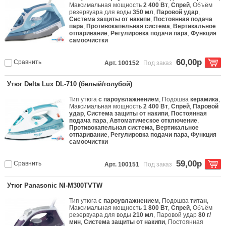
Максимальная мощность
2 400 Вт
,
Спрей
, Объём
резервуара для воды
350 мл
,
Паровой удар
,
Система защиты от накипи
,
Постоянная подача
пара
,
Противокапельная система
,
Вертикальное
отпаривание
,
Регулировка подачи пара
,
Функция
самоочистки
60,00р
Сравнить
Арт. 100152
Под заказ
Утюг Delta Lux DL-710 (белый/голубой)
Тип утюга
с пароувлажнением
, Подошва
керамика
,
Максимальная мощность
2 400 Вт
,
Спрей
,
Паровой
удар
,
Система защиты от накипи
,
Постоянная
подача пара
,
Автоматическое отключение
,
Противокапельная система
,
Вертикальное
отпаривание
,
Регулировка подачи пара
,
Функция
самоочистки
59,00р
Сравнить
Арт. 100151
Под заказ
Утюг Panasonic NI-M300TVTW
Тип утюга
с пароувлажнением
, Подошва
титан
,
Максимальная мощность
1 800 Вт
,
Спрей
, Объём
резервуара для воды
210 мл
, Паровой удар
80 г/
мин
,
Система защиты от накипи
, Постоянная