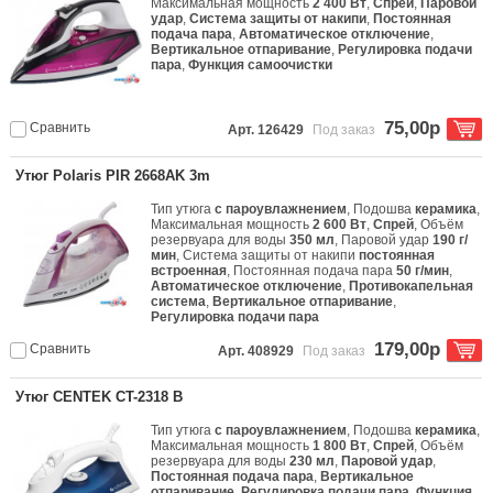
Максимальная мощность
2 400 Вт
,
Спрей
,
Паровой
удар
,
Система защиты от накипи
,
Постоянная
подача пара
,
Автоматическое отключение
,
Вертикальное отпаривание
,
Регулировка подачи
пара
,
Функция самоочистки
75,00р
Сравнить
Арт. 126429
Под заказ
Утюг Polaris PIR 2668AK 3m
Тип утюга
с пароувлажнением
, Подошва
керамика
,
Максимальная мощность
2 600 Вт
,
Спрей
, Объём
резервуара для воды
350 мл
, Паровой удар
190 г/
мин
, Система защиты от накипи
постоянная
встроенная
, Постоянная подача пара
50 г/мин
,
Автоматическое отключение
,
Противокапельная
система
,
Вертикальное отпаривание
,
Регулировка подачи пара
179,00р
Сравнить
Арт. 408929
Под заказ
Утюг CENTEK CT-2318 B
Тип утюга
с пароувлажнением
, Подошва
керамика
,
Максимальная мощность
1 800 Вт
,
Спрей
, Объём
резервуара для воды
230 мл
,
Паровой удар
,
Постоянная подача пара
,
Вертикальное
отпаривание
,
Регулировка подачи пара
,
Функция