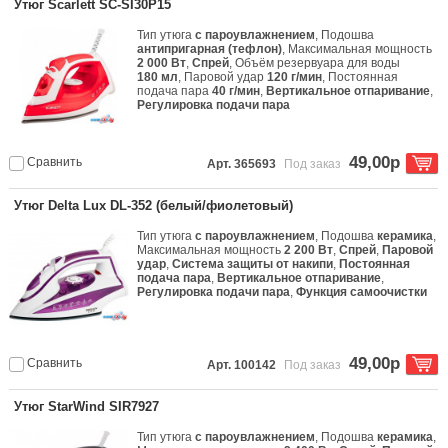
Утюг Scarlett SC-SI30P15
Тип утюга
с пароувлажнением
, Подошва
антипригарная (тефлон)
, Максимальная мощность
2 000 Вт
,
Спрей
, Объём резервуара для воды
180 мл
, Паровой удар
120 г/мин
, Постоянная
подача пара
40 г/мин
,
Вертикальное отпаривание
,
Регулировка подачи пара
49,00р
Сравнить
Арт. 365693
Под заказ
Утюг Delta Lux DL-352 (белый/фиолетовый)
Тип утюга
с пароувлажнением
, Подошва
керамика
,
Максимальная мощность
2 200 Вт
,
Спрей
,
Паровой
удар
,
Система защиты от накипи
,
Постоянная
подача пара
,
Вертикальное отпаривание
,
Регулировка подачи пара
,
Функция самоочистки
49,00р
Сравнить
Арт. 100142
Под заказ
Утюг StarWind SIR7927
Тип утюга
с пароувлажнением
, Подошва
керамика
,