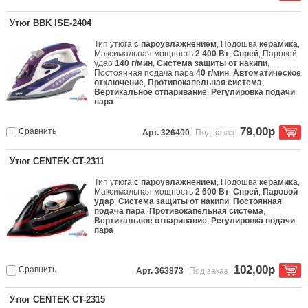
Утюг BBK ISE-2404
Тип утюга
с пароувлажнением
, Подошва
керамика
,
Максимальная мощность
2 400 Вт
,
Спрей
, Паровой
удар
140 г/мин
,
Система защиты от накипи
,
Постоянная подача пара
40 г/мин
,
Автоматическое
отключение
,
Противокапельная система
,
Вертикальное отпаривание
,
Регулировка подачи
пара
79,00р
Сравнить
Арт. 326400
Под заказ
Утюг CENTEK CT-2311
Тип утюга
с пароувлажнением
, Подошва
керамика
,
Максимальная мощность
2 600 Вт
,
Спрей
,
Паровой
удар
,
Система защиты от накипи
,
Постоянная
подача пара
,
Противокапельная система
,
Вертикальное отпаривание
,
Регулировка подачи
пара
102,00р
Сравнить
Арт. 363873
Под заказ
Утюг CENTEK CT-2315