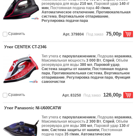
резервуара для воды
210 мл
, Паровой удар
140 г/
мин
, Постоянная подача пара
40 г/мин
,
Автоматическое отключение
,
Противокапельная
система
,
Вертикальное отпаривание
,
Регулировка подачи пара
75,00р
Сравнить
Арт. 379804
Под заказ
Утюг CENTEK CT-2346
Тип утюга
с пароувлажнением
, Подошва
керамика
,
Максимальная мощность
3 000 Вт
,
Спрей
, Объём
резервуара для воды
380 мл
,
Паровой удар
,
Система защиты от накипи
,
Постоянная подача
пара
,
Противокапельная система
,
Вертикальное
отпаривание
,
Регулировка подачи пара
,
Функция
самоочистки
126,00р
Сравнить
Арт. 83250
Под заказ
Утюг Panasonic NI-U600CATW
Тип утюга
с пароувлажнением
, Подошва
керамика
,
Максимальная мощность
2 300 Вт
,
Спрей
, Объём
резервуара для воды
300 мл
, Паровой удар
130 г/
мин
,
Система защиты от накипи
, Постоянная
подача пара
35 г/мин
,
Автоматическое