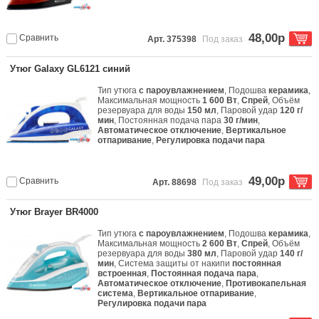
48,00р
Сравнить
Арт. 375398
Под заказ
Утюг Galaxy GL6121 синий
Тип утюга
с пароувлажнением
, Подошва
керамика
,
Максимальная мощность
1 600 Вт
,
Спрей
, Объём
резервуара для воды
150 мл
, Паровой удар
120 г/
мин
, Постоянная подача пара
30 г/мин
,
Автоматическое отключение
,
Вертикальное
отпаривание
,
Регулировка подачи пара
49,00р
Сравнить
Арт. 88698
Под заказ
Утюг Brayer BR4000
Тип утюга
с пароувлажнением
, Подошва
керамика
,
Максимальная мощность
2 600 Вт
,
Спрей
, Объём
резервуара для воды
380 мл
, Паровой удар
140 г/
мин
, Система защиты от накипи
постоянная
встроенная
,
Постоянная подача пара
,
Автоматическое отключение
,
Противокапельная
система
,
Вертикальное отпаривание
,
Регулировка подачи пара