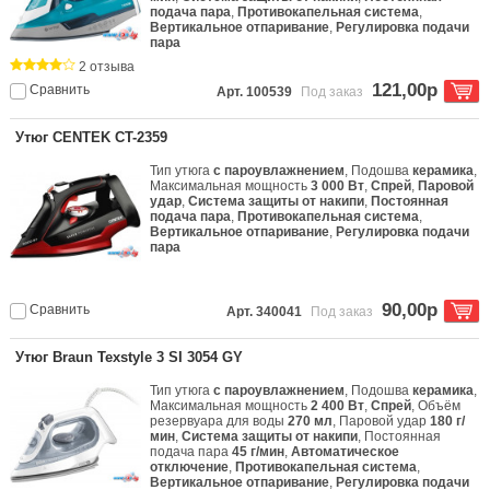
подача пара
,
Противокапельная система
,
Вертикальное отпаривание
,
Регулировка подачи
пара
2 отзыва
121,00р
Сравнить
Арт. 100539
Под заказ
Утюг CENTEK CT-2359
Тип утюга
с пароувлажнением
, Подошва
керамика
,
Максимальная мощность
3 000 Вт
,
Спрей
,
Паровой
удар
,
Система защиты от накипи
,
Постоянная
подача пара
,
Противокапельная система
,
Вертикальное отпаривание
,
Регулировка подачи
пара
90,00р
Сравнить
Арт. 340041
Под заказ
Утюг Braun Texstyle 3 SI 3054 GY
Тип утюга
с пароувлажнением
, Подошва
керамика
,
Максимальная мощность
2 400 Вт
,
Спрей
, Объём
резервуара для воды
270 мл
, Паровой удар
180 г/
мин
,
Система защиты от накипи
, Постоянная
подача пара
45 г/мин
,
Автоматическое
отключение
,
Противокапельная система
,
Вертикальное отпаривание
,
Регулировка подачи