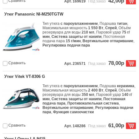
42,00р
Сравнить
Арт. 169619
Под заказ
Утюг Panasonic NI-M250TGTW
Тип утюга
с пароувлажнением
, Подошва
титан
,
Максимальная мощность
1 550 Вт
,
Спрей
, Объём
резервуара для воды
210 мл
, Паровой удар
75 г/
мин
,
Система защиты от накипи
, Постоянная
подача пара
15 г/мин
,
Вертикальное отпаривание
,
Регулировка подачи пара
78,00р
Сравнить
Арт. 236571
Под заказ
Утюг Vitek VT-8306 G
Тип утюга
с пароувлажнением
, Подошва
керамика
,
Максимальная мощность
2 400 Вт
,
Спрей
, Объём
резервуара для воды
350 мл
, Паровой удар
140 г/
мин
,
Система защиты от накипи
,
Постоянная
подача пара
,
Противокапельная система
,
Вертикальное отпаривание
,
Регулировка подачи
пара
,
Функция самоочистки
61,00р
Сравнить
Арт. 148286
Под заказ
Утюг LOrnay LA-9415