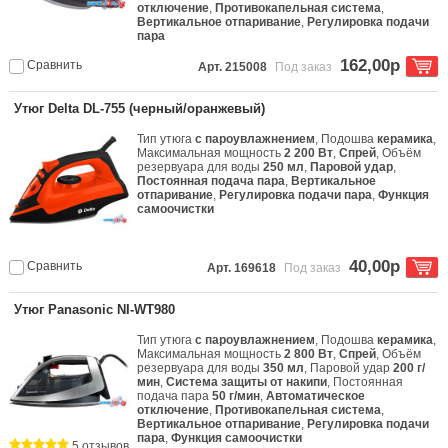
отключение
,
Противокапельная система
,
Вертикальное отпаривание
,
Регулировка подачи
пара
162,00р
Сравнить
Арт. 215008
Под заказ
Утюг Delta DL-755 (черный/оранжевый)
Тип утюга
с пароувлажнением
, Подошва
керамика
,
Максимальная мощность
2 200 Вт
,
Спрей
, Объём
резервуара для воды
250 мл
,
Паровой удар
,
Постоянная подача пара
,
Вертикальное
отпаривание
,
Регулировка подачи пара
,
Функция
самоочистки
40,00р
Сравнить
Арт. 169618
Под заказ
Утюг Panasonic NI-WT980
Тип утюга
с пароувлажнением
, Подошва
керамика
,
Максимальная мощность
2 800 Вт
,
Спрей
, Объём
резервуара для воды
350 мл
, Паровой удар
200 г/
мин
,
Система защиты от накипи
, Постоянная
подача пара
50 г/мин
,
Автоматическое
отключение
,
Противокапельная система
,
Вертикальное отпаривание
,
Регулировка подачи
пара
,
Функция самоочистки
5 отзывов