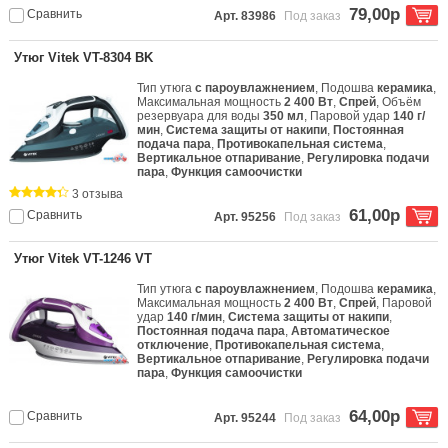
79,00р
Сравнить
Арт. 83986
Под заказ
Утюг Vitek VT-8304 BK
Тип утюга
с пароувлажнением
, Подошва
керамика
,
Максимальная мощность
2 400 Вт
,
Спрей
, Объём
резервуара для воды
350 мл
, Паровой удар
140 г/
мин
,
Система защиты от накипи
,
Постоянная
подача пара
,
Противокапельная система
,
Вертикальное отпаривание
,
Регулировка подачи
пара
,
Функция самоочистки
3 отзыва
61,00р
Сравнить
Арт. 95256
Под заказ
Утюг Vitek VT-1246 VT
Тип утюга
с пароувлажнением
, Подошва
керамика
,
Максимальная мощность
2 400 Вт
,
Спрей
, Паровой
удар
140 г/мин
,
Система защиты от накипи
,
Постоянная подача пара
,
Автоматическое
отключение
,
Противокапельная система
,
Вертикальное отпаривание
,
Регулировка подачи
пара
,
Функция самоочистки
64,00р
Сравнить
Арт. 95244
Под заказ