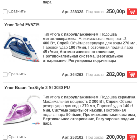
пара
250,00р
Сравнить
Арт. 288328
Под заказ
Утюг Tefal FV5715
Тип утюга
с пароувлажнением
, Подошва
металлокерамика
, Максимальная мощность
2
400 Вт
,
Спрей
, Объём резервуара для воды
270 мл
,
Паровой удар
190 г/мин
, Постоянная подача пара
45 г/мин
,
Автоматическое отключение
,
Противокапельная система
,
Вертикальное
отпаривание
,
Регулировка подачи пара
282,00р
Сравнить
Арт. 364263
Под заказ
Утюг Braun TexStyle 3 SI 3030 PU
Тип утюга
с пароувлажнением
, Подошва
керамика
,
Максимальная мощность
2 300 Вт
,
Спрей
, Объём
резервуара для воды
270 мл
, Паровой удар
140 г/
мин
,
Система защиты от накипи
, Постоянная
подача пара
50 г/мин
,
Противокапельная система
,
Вертикальное отпаривание
,
Регулировка подачи
пара
200,00р
Сравнить
Арт. 253102
Под заказ