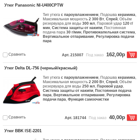
Утюг Panasonic NI-U400CPTW
Тип утюга
с пароувлажнением
, Подошва
керамика
,
Максимальная мощность
2 300 Вт
,
Спрей
, Объём
резервуара для воды
300 мл
, Паровой удар
120 г/
мин
,
Система защиты от накипи
, Постоянная
подача пара
30 г/мин
,
Противокапельная система
,
Вертикальное отпаривание
,
Регулировка подачи
пара
162,00р
Сравнить
Арт. 215007
Под заказ
Утюг Delta DL-756 (черный/красный)
Тип утюга
с пароувлажнением
, Подошва
керамика
,
Максимальная мощность
2 200 Вт
,
Спрей
, Объём
резервуара для воды
250 мл
,
Паровой удар
,
Система защиты от накипи
,
Постоянная подача
пара
,
Вертикальное отпаривание
,
Регулировка
подачи пара
,
Функция самоочистки
40,00р
Сравнить
Арт. 181744
Под заказ
Утюг BBK ISE-2201