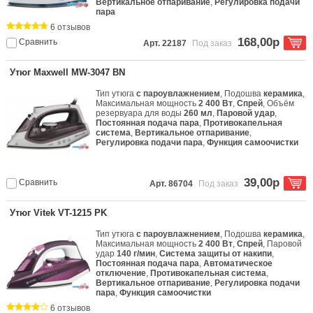
Вертикальное отпаривание
,
Регулировка подачи
пара
6 отзывов
168,00р
Сравнить
Арт. 22187
Под заказ
Утюг Maxwell MW-3047 BN
Тип утюга
с пароувлажнением
, Подошва
керамика
,
Максимальная мощность
2 400 Вт
,
Спрей
, Объём
резервуара для воды
260 мл
,
Паровой удар
,
Постоянная подача пара
,
Противокапельная
система
,
Вертикальное отпаривание
,
Регулировка подачи пара
,
Функция самоочистки
39,00р
Сравнить
Арт. 86704
Под заказ
Утюг Vitek VT-1215 PK
Тип утюга
с пароувлажнением
, Подошва
керамика
,
Максимальная мощность
2 400 Вт
,
Спрей
, Паровой
удар
140 г/мин
,
Система защиты от накипи
,
Постоянная подача пара
,
Автоматическое
отключение
,
Противокапельная система
,
Вертикальное отпаривание
,
Регулировка подачи
пара
,
Функция самоочистки
6 отзывов