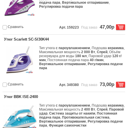
подача пара
,
Вертикальное отпаривание
,
Регулировка подачи пара
47,00р
Сравнить
Арт. 159223
Под заказ
Утюг Scarlett SC-SI30K44
Тип утюга
с пароувлажнением
, Подошва
керамика
,
Максимальная мощность
2 000 Вт
,
Спрей
, Объём
резервуара для воды
180 мл
, Паровой удар
120 г/
мин
, Постоянная подача пара
40 г/мин
,
Вертикальное отпаривание
,
Регулировка подачи
пара
73,00р
Сравнить
Арт. 349380
Под заказ
Утюг BBK ISE-2400
Тип утюга
с пароувлажнением
, Подошва
керамика
,
Максимальная мощность
2 400 Вт
,
Спрей
,
Паровой
удар
,
Система защиты от накипи
,
Постоянная
подача пара
,
Противокапельная система
,
Вертикальное отпаривание
,
Регулировка подачи
пара
,
Функция самоочистки