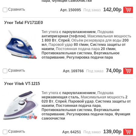
пара
,
Функция самоочистки
142,00р
Сравнить
Арт. 150095
Под заказ
Утюг Tefal FV1711E0
Тип утюга
с пароувлажнением
, Подошва
антипригарная (тефлон)
, Максимальная мощность
1 800 Вт
,
Спрей
, Объём резервуара для воды
200
мл
, Паровой удар
80 г/мин
,
Система защиты от
накипи
, Постоянная подача пара
20 г/мин
,
Противокапельная система
,
Вертикальное
отпаривание
,
Регулировка подачи пара
74,00р
Сравнить
Арт. 169766
Под заказ
Утюг Vitek VT-1215
Тип утюга
с пароувлажнением
, Подошва
нержавеющая сталь
, Максимальная мощность
2
020 Вт
,
Спрей
,
Паровой удар
,
Система защиты от
накипи
,
Постоянная подача пара
,
Противокапельная система
,
Вертикальное
отпаривание
,
Регулировка подачи пара
,
Функция
самоочистки
139,00р
Сравнить
Арт. 64251
Под заказ