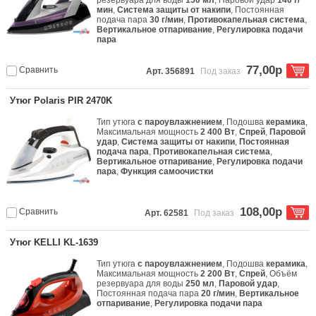
резервуара для воды
150 мл
, Паровой удар
140 г/
мин
,
Система защиты от накипи
, Постоянная
подача пара
30 г/мин
,
Противокапельная система
,
Вертикальное отпаривание
,
Регулировка подачи
пара
77,00р
Сравнить
Арт. 356891
Под заказ
Утюг Polaris PIR 2470K
Тип утюга
с пароувлажнением
, Подошва
керамика
,
Максимальная мощность
2 400 Вт
,
Спрей
,
Паровой
удар
,
Система защиты от накипи
,
Постоянная
подача пара
,
Противокапельная система
,
Вертикальное отпаривание
,
Регулировка подачи
пара
,
Функция самоочистки
108,00р
Сравнить
Арт. 62581
Под заказ
Утюг KELLI KL-1639
Тип утюга
с пароувлажнением
, Подошва
керамика
,
Максимальная мощность
2 200 Вт
,
Спрей
, Объём
резервуара для воды
250 мл
,
Паровой удар
,
Постоянная подача пара
20 г/мин
,
Вертикальное
отпаривание
,
Регулировка подачи пара