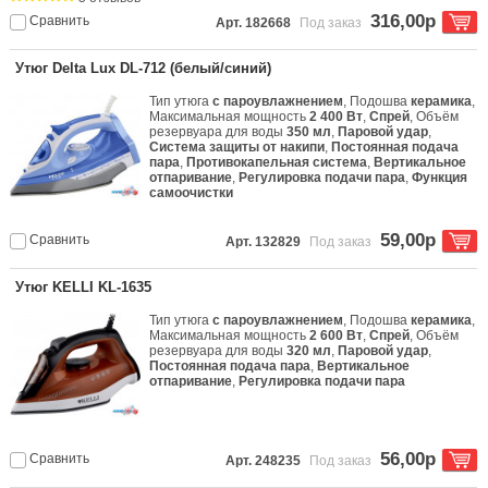
316,00р
Сравнить
Арт. 182668
Под заказ
Утюг Delta Lux DL-712 (белый/синий)
Тип утюга
с пароувлажнением
, Подошва
керамика
,
Максимальная мощность
2 400 Вт
,
Спрей
, Объём
резервуара для воды
350 мл
,
Паровой удар
,
Система защиты от накипи
,
Постоянная подача
пара
,
Противокапельная система
,
Вертикальное
отпаривание
,
Регулировка подачи пара
,
Функция
самоочистки
59,00р
Сравнить
Арт. 132829
Под заказ
Утюг KELLI KL-1635
Тип утюга
с пароувлажнением
, Подошва
керамика
,
Максимальная мощность
2 600 Вт
,
Спрей
, Объём
резервуара для воды
320 мл
,
Паровой удар
,
Постоянная подача пара
,
Вертикальное
отпаривание
,
Регулировка подачи пара
56,00р
Сравнить
Арт. 248235
Под заказ