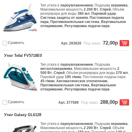
Тип утюга
с пароувлажнением
, Подошва
керамика
,
Максимальная мощность
2 200 Вт
,
Спрей
, Объём
резервуара для воды
380 мл
,
Паровой удар
,
Система защиты от накипи
,
Постоянная подача
пара
,
Противокапельная система
,
Вертикальное
отпаривание
,
Регулировка подачи пара
72,00р
Сравнить
Арт. 293020
Под заказ
Утюг Tefal FV5718E0
Тип утюга
с пароувлажнением
, Подошва
металлокерамика
, Максимальная мощность
2
500 Вт
,
Спрей
, Объём резервуара для воды
270 мл
,
Паровой удар
195 г/мин
, Постоянная подача пара
45 г/мин
,
Автоматическое отключение
,
Противокапельная система
,
Вертикальное
отпаривание
,
Регулировка подачи пара
288,00р
Сравнить
Арт. 377589
Под заказ
Утюг Galaxy GL6128
Тип утюга
с пароувлажнением
, Подошва
керамика
,
Максимальная мощность
2 200 Вт
,
Спрей
, Объём