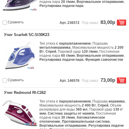
подача пара
20 г/мин
,
Вертикальное отпаривание
,
Регулировка подачи пара
83,00р
Сравнить
Арт. 236572
Под заказ
Утюг Scarlett SC-SI30K23
Тип утюга
с пароувлажнением
, Подошва
металлокерамика
, Максимальная мощность
2 200
Вт
,
Спрей
, Паровой удар
120 г/мин
, Постоянная
подача пара
60 г/мин
,
Вертикальное отпаривание
,
Регулировка подачи пара
,
Функция самоочистки
73,00р
Сравнить
Арт. 146576
Под заказ
Утюг Redmond RI-C262
Тип утюга
с пароувлажнением
, Подошва
керамика
,
Максимальная мощность
2 400 Вт
,
Спрей
, Объём
резервуара для воды
360 мл
, Паровой удар
130 г/
мин
,
Система защиты от накипи
, Постоянная
подача пара
30 г/мин
,
Автоматическое
отключение
,
Противокапельная система
,
Вертикальное отпаривание
,
Регулировка подачи