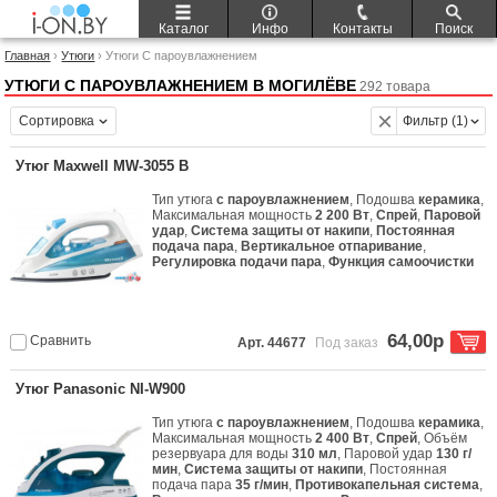
Каталог
Инфо
Контакты
Поиск
Главная
›
Утюги
› Утюги С пароувлажнением
УТЮГИ С ПАРОУВЛАЖНЕНИЕМ В МОГИЛЁВЕ
292 товара
Сортировка
Фильтр (1)
Утюг Maxwell MW-3055 B
Тип утюга
с пароувлажнением
, Подошва
керамика
,
Максимальная мощность
2 200 Вт
,
Спрей
,
Паровой
удар
,
Система защиты от накипи
,
Постоянная
подача пара
,
Вертикальное отпаривание
,
Регулировка подачи пара
,
Функция самоочистки
64,00р
Сравнить
Арт. 44677
Под заказ
Утюг Panasonic NI-W900
Тип утюга
с пароувлажнением
, Подошва
керамика
,
Максимальная мощность
2 400 Вт
,
Спрей
, Объём
резервуара для воды
310 мл
, Паровой удар
130 г/
мин
,
Система защиты от накипи
, Постоянная
подача пара
35 г/мин
,
Противокапельная система
,