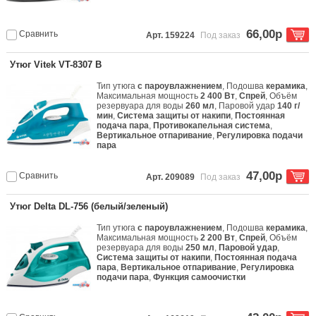
66,00р
Сравнить
Арт. 159224
Под заказ
Утюг Vitek VT-8307 B
Тип утюга
с пароувлажнением
, Подошва
керамика
,
Максимальная мощность
2 400 Вт
,
Спрей
, Объём
резервуара для воды
260 мл
, Паровой удар
140 г/
мин
,
Система защиты от накипи
,
Постоянная
подача пара
,
Противокапельная система
,
Вертикальное отпаривание
,
Регулировка подачи
пара
47,00р
Сравнить
Арт. 209089
Под заказ
Утюг Delta DL-756 (белый/зеленый)
Тип утюга
с пароувлажнением
, Подошва
керамика
,
Максимальная мощность
2 200 Вт
,
Спрей
, Объём
резервуара для воды
250 мл
,
Паровой удар
,
Система защиты от накипи
,
Постоянная подача
пара
,
Вертикальное отпаривание
,
Регулировка
подачи пара
,
Функция самоочистки