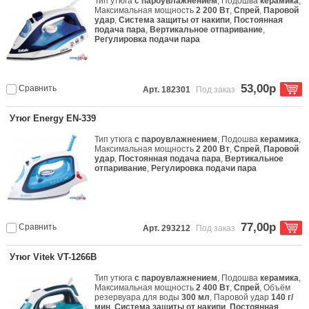
Тип утюга
с пароувлажнением
, Подошва
керамика
,
Максимальная мощность
2 200 Вт
,
Спрей
,
Паровой
удар
,
Система защиты от накипи
,
Постоянная
подача пара
,
Вертикальное отпаривание
,
Регулировка подачи пара
53,00р
Сравнить
Арт. 182301
Под заказ
Утюг Energy EN-339
Тип утюга
с пароувлажнением
, Подошва
керамика
,
Максимальная мощность
2 200 Вт
,
Спрей
,
Паровой
удар
,
Постоянная подача пара
,
Вертикальное
отпаривание
,
Регулировка подачи пара
77,00р
Сравнить
Арт. 293212
Под заказ
Утюг Vitek VT-1266B
Тип утюга
с пароувлажнением
, Подошва
керамика
,
Максимальная мощность
2 400 Вт
,
Спрей
, Объём
резервуара для воды
300 мл
, Паровой удар
140 г/
мин
,
Система защиты от накипи
,
Постоянная