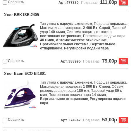
111,00р
Сравнить
Арт. 477330
Под заказ
Утюг BBK ISE-2405
Тип утюга
с пароувлажнением
, Подошва
керамика
,
Максимальная мощность
2 400 Вт
,
Спрей
, Паровой
удар
140 г/мин
, Система защиты от накипи
постоянная встроенная
, Постоянная подача пара
40 г/мин
,
Автоматическое отключение
,
Противокапельная система
,
Вертикальное
отпаривание
,
Регулировка подачи пара
79,00р
Сравнить
Арт. 388995
Под заказ
Утюг Econ ECO-BI1801
Тип утюга
с пароувлажнением
, Подошва
керамика
,
Максимальная мощность
1 800 Вт
,
Спрей
, Объём
резервуара для воды
180 мл
, Паровой удар
80 г/
мин
, Постоянная подача пара
14 г/мин
,
Вертикальное отпаривание
,
Регулировка подачи
пара
53,00р
Сравнить
Арт. 374947
Под заказ