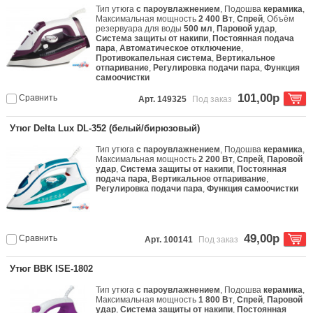
Тип утюга
с пароувлажнением
, Подошва
керамика
,
Максимальная мощность
2 400 Вт
,
Спрей
, Объём
резервуара для воды
500 мл
,
Паровой удар
,
Система защиты от накипи
,
Постоянная подача
пара
,
Автоматическое отключение
,
Противокапельная система
,
Вертикальное
отпаривание
,
Регулировка подачи пара
,
Функция
самоочистки
101,00р
Сравнить
Арт. 149325
Под заказ
Утюг Delta Lux DL-352 (белый/бирюзовый)
Тип утюга
с пароувлажнением
, Подошва
керамика
,
Максимальная мощность
2 200 Вт
,
Спрей
,
Паровой
удар
,
Система защиты от накипи
,
Постоянная
подача пара
,
Вертикальное отпаривание
,
Регулировка подачи пара
,
Функция самоочистки
49,00р
Сравнить
Арт. 100141
Под заказ
Утюг BBK ISE-1802
Тип утюга
с пароувлажнением
, Подошва
керамика
,
Максимальная мощность
1 800 Вт
,
Спрей
,
Паровой
удар
,
Система защиты от накипи
,
Постоянная