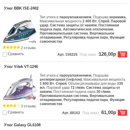
Утюг BBK ISE-2402
Тип утюга
с пароувлажнением
, Подошва
керамика
,
Максимальная мощность
2 400 Вт
,
Спрей
,
Паровой
удар
,
Система защиты от накипи
,
Постоянная
подача пара
,
Автоматическое отключение
,
Противокапельная система
,
Вертикальное
отпаривание
,
Регулировка подачи пара
,
Функция
самоочистки
2 отзыва
126,00р
Сравнить
Арт. 159225
Под заказ
Утюг Vitek VT-1246
Тип утюга
с пароувлажнением
, Подошва
антипригарная (тефлон)
, Максимальная мощность
1 800 Вт
,
Спрей
, Объём резервуара для воды
330
мл
, Паровой удар
72 г/мин
,
Система защиты от
накипи
, Постоянная подача пара
30 г/мин
,
Противокапельная система
,
Вертикальное
отпаривание
,
Регулировка подачи пара
,
Функция
самоочистки
3 отзыва
61,00р
Сравнить
Арт. 88102
Под заказ
Утюг Galaxy GL6108