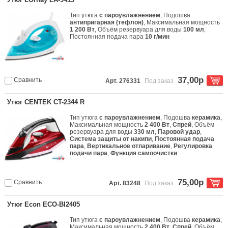
Тип утюга
с пароувлажнением
, Подошва
антипригарная (тефлон)
, Максимальная мощность
1 200 Вт
, Объём резервуара для воды
100 мл
,
Постоянная подача пара
10 г/мин
37,00р
Сравнить
Арт. 276331
Под заказ
Утюг CENTEK CT-2344 R
Тип утюга
с пароувлажнением
, Подошва
керамика
,
Максимальная мощность
2 400 Вт
,
Спрей
, Объём
резервуара для воды
330 мл
,
Паровой удар
,
Система защиты от накипи
,
Постоянная подача
пара
,
Вертикальное отпаривание
,
Регулировка
подачи пара
,
Функция самоочистки
75,00р
Сравнить
Арт. 83248
Под заказ
Утюг Econ ECO-BI2405
Тип утюга
с пароувлажнением
, Подошва
керамика
,
Максимальная мощность
2 400 Вт
,
Спрей
, Объём