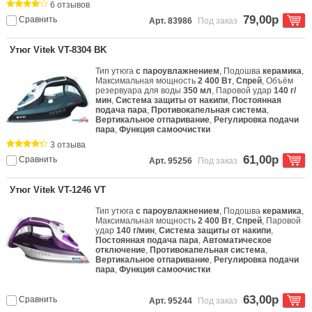
6 отзывов
79,00р
Сравнить
Арт. 83986
Под заказ
Утюг Vitek VT-8304 BK
Тип утюга
с пароувлажнением
, Подошва
керамика
,
Максимальная мощность
2 400 Вт
,
Спрей
, Объём
резервуара для воды
350 мл
, Паровой удар
140 г/
мин
,
Система защиты от накипи
,
Постоянная
подача пара
,
Противокапельная система
,
Вертикальное отпаривание
,
Регулировка подачи
пара
,
Функция самоочистки
3 отзыва
61,00р
Сравнить
Арт. 95256
Под заказ
Утюг Vitek VT-1246 VT
Тип утюга
с пароувлажнением
, Подошва
керамика
,
Максимальная мощность
2 400 Вт
,
Спрей
, Паровой
удар
140 г/мин
,
Система защиты от накипи
,
Постоянная подача пара
,
Автоматическое
отключение
,
Противокапельная система
,
Вертикальное отпаривание
,
Регулировка подачи
пара
,
Функция самоочистки
63,00р
Сравнить
Арт. 95244
Под заказ