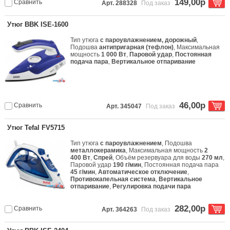
149,00р
Сравнить
Арт. 288328
Под заказ
Утюг BBK ISE-1600
Тип утюга
с пароувлажнением, дорожный
,
Подошва
антипригарная (тефлон)
, Максимальная
мощность
1 000 Вт
,
Паровой удар
,
Постоянная
подача пара
,
Вертикальное отпаривание
46,00р
Сравнить
Арт. 345047
Под заказ
Утюг Tefal FV5715
Тип утюга
с пароувлажнением
, Подошва
металлокерамика
, Максимальная мощность
2
400 Вт
,
Спрей
, Объём резервуара для воды
270 мл
,
Паровой удар
190 г/мин
, Постоянная подача пара
45 г/мин
,
Автоматическое отключение
,
Противокапельная система
,
Вертикальное
отпаривание
,
Регулировка подачи пара
282,00р
Сравнить
Арт. 364263
Под заказ