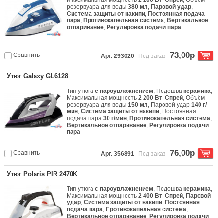
Максимальная мощность
2 200 Вт
,
Спрей
, Объём
резервуара для воды
380 мл
,
Паровой удар
,
Система защиты от накипи
,
Постоянная подача
пара
,
Противокапельная система
,
Вертикальное
отпаривание
,
Регулировка подачи пара
73,00р
Сравнить
Арт. 293020
Под заказ
Утюг Galaxy GL6128
Тип утюга
с пароувлажнением
, Подошва
керамика
,
Максимальная мощность
2 200 Вт
,
Спрей
, Объём
резервуара для воды
150 мл
, Паровой удар
140 г/
мин
,
Система защиты от накипи
, Постоянная
подача пара
30 г/мин
,
Противокапельная система
,
Вертикальное отпаривание
,
Регулировка подачи
пара
76,00р
Сравнить
Арт. 356891
Под заказ
Утюг Polaris PIR 2470K
Тип утюга
с пароувлажнением
, Подошва
керамика
,
Максимальная мощность
2 400 Вт
,
Спрей
,
Паровой
удар
,
Система защиты от накипи
,
Постоянная
подача пара
,
Противокапельная система
,
Вертикальное отпаривание
,
Регулировка подачи