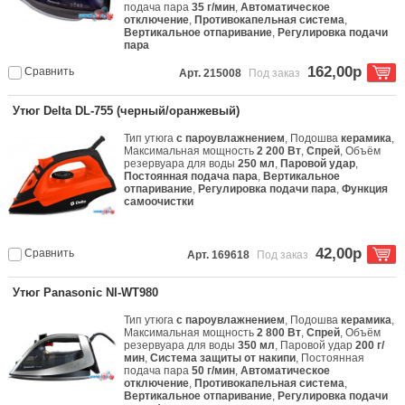
подача пара
35 г/мин
,
Автоматическое
отключение
,
Противокапельная система
,
Вертикальное отпаривание
,
Регулировка подачи
пара
162,00р
Сравнить
Арт. 215008
Под заказ
Утюг Delta DL-755 (черный/оранжевый)
Тип утюга
с пароувлажнением
, Подошва
керамика
,
Максимальная мощность
2 200 Вт
,
Спрей
, Объём
резервуара для воды
250 мл
,
Паровой удар
,
Постоянная подача пара
,
Вертикальное
отпаривание
,
Регулировка подачи пара
,
Функция
самоочистки
42,00р
Сравнить
Арт. 169618
Под заказ
Утюг Panasonic NI-WT980
Тип утюга
с пароувлажнением
, Подошва
керамика
,
Максимальная мощность
2 800 Вт
,
Спрей
, Объём
резервуара для воды
350 мл
, Паровой удар
200 г/
мин
,
Система защиты от накипи
, Постоянная
подача пара
50 г/мин
,
Автоматическое
отключение
,
Противокапельная система
,
Вертикальное отпаривание
,
Регулировка подачи