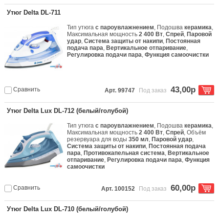
Утюг Delta DL-711
Тип утюга
с пароувлажнением
, Подошва
керамика
,
Максимальная мощность
2 400 Вт
,
Спрей
,
Паровой
удар
,
Система защиты от накипи
,
Постоянная
подача пара
,
Вертикальное отпаривание
,
Регулировка подачи пара
,
Функция самоочистки
43,00р
Сравнить
Арт. 99747
Под заказ
Утюг Delta Lux DL-712 (белый/голубой)
Тип утюга
с пароувлажнением
, Подошва
керамика
,
Максимальная мощность
2 400 Вт
,
Спрей
, Объём
резервуара для воды
350 мл
,
Паровой удар
,
Система защиты от накипи
,
Постоянная подача
пара
,
Противокапельная система
,
Вертикальное
отпаривание
,
Регулировка подачи пара
,
Функция
самоочистки
60,00р
Сравнить
Арт. 100152
Под заказ
Утюг Delta Lux DL-710 (белый/голубой)