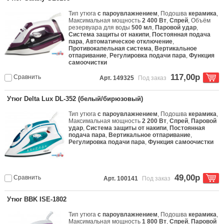
Тип утюга
с пароувлажнением
, Подошва
керамика
,
Максимальная мощность
2 400 Вт
,
Спрей
, Объём
резервуара для воды
500 мл
,
Паровой удар
,
Система защиты от накипи
,
Постоянная подача
пара
,
Автоматическое отключение
,
Противокапельная система
,
Вертикальное
отпаривание
,
Регулировка подачи пара
,
Функция
самоочистки
117,00р
Сравнить
Арт. 149325
Под заказ
Утюг Delta Lux DL-352 (белый/бирюзовый)
Тип утюга
с пароувлажнением
, Подошва
керамика
,
Максимальная мощность
2 200 Вт
,
Спрей
,
Паровой
удар
,
Система защиты от накипи
,
Постоянная
подача пара
,
Вертикальное отпаривание
,
Регулировка подачи пара
,
Функция самоочистки
49,00р
Сравнить
Арт. 100141
Под заказ
Утюг BBK ISE-1802
Тип утюга
с пароувлажнением
, Подошва
керамика
,
Максимальная мощность
1 800 Вт
,
Спрей
,
Паровой