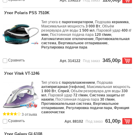
Арт. 159225
Под заказ
Утюг Polaris PSS 7510K
Тип утюга
с парогенератором
, Подошва
керамика
,
Максимальная мощность
3 000 Вт
, Объём
резервуара для воды
1 500 мл
, Паровой удар
400 г/
мин
, Постоянная подача пара
120 г/мин
,
Автоматическое отключение
,
Противокапельная
система
,
Вертикальное отпаривание
,
Регулировка подачи пара
345,00р
Сравнить
Арт. 314122
Под заказ
Утюг Vitek VT-1246
Тип утюга
с пароувлажнением
, Подошва
антипригарная (тефлон)
, Максимальная мощность
1 800 Вт
,
Спрей
, Объём резервуара для воды
330
мл
, Паровой удар
72 г/мин
,
Система защиты от
накипи
, Постоянная подача пара
30 г/мин
,
Противокапельная система
,
Вертикальное
отпаривание
,
Регулировка подачи пара
,
Функция
самоочистки
3 отзыва
61,00р
Сравнить
Арт. 88102
Под заказ
Утюг Galaxy GL6108