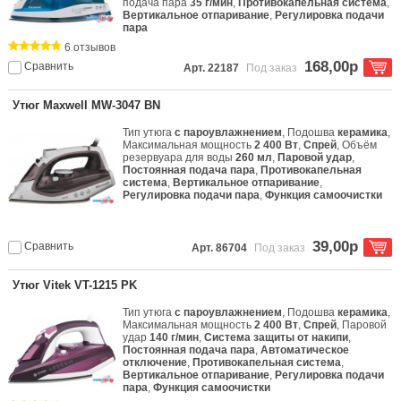
подача пара
35 г/мин
,
Противокапельная система
,
Вертикальное отпаривание
,
Регулировка подачи
пара
6 отзывов
168,00р
Сравнить
Арт. 22187
Под заказ
Утюг Maxwell MW-3047 BN
Тип утюга
с пароувлажнением
, Подошва
керамика
,
Максимальная мощность
2 400 Вт
,
Спрей
, Объём
резервуара для воды
260 мл
,
Паровой удар
,
Постоянная подача пара
,
Противокапельная
система
,
Вертикальное отпаривание
,
Регулировка подачи пара
,
Функция самоочистки
39,00р
Сравнить
Арт. 86704
Под заказ
Утюг Vitek VT-1215 PK
Тип утюга
с пароувлажнением
, Подошва
керамика
,
Максимальная мощность
2 400 Вт
,
Спрей
, Паровой
удар
140 г/мин
,
Система защиты от накипи
,
Постоянная подача пара
,
Автоматическое
отключение
,
Противокапельная система
,
Вертикальное отпаривание
,
Регулировка подачи
пара
,
Функция самоочистки