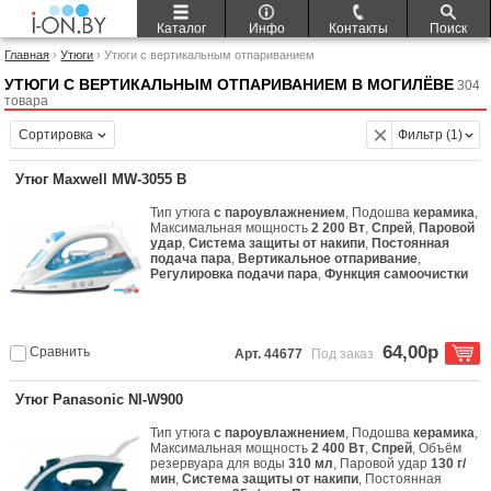
Каталог
Инфо
Контакты
Поиск
Главная
›
Утюги
› Утюги с вертикальным отпариванием
УТЮГИ С ВЕРТИКАЛЬНЫМ ОТПАРИВАНИЕМ В МОГИЛЁВЕ
304
товара
Сортировка
Фильтр (1)
Утюг Maxwell MW-3055 B
Тип утюга
с пароувлажнением
, Подошва
керамика
,
Максимальная мощность
2 200 Вт
,
Спрей
,
Паровой
удар
,
Система защиты от накипи
,
Постоянная
подача пара
,
Вертикальное отпаривание
,
Регулировка подачи пара
,
Функция самоочистки
64,00р
Сравнить
Арт. 44677
Под заказ
Утюг Panasonic NI-W900
Тип утюга
с пароувлажнением
, Подошва
керамика
,
Максимальная мощность
2 400 Вт
,
Спрей
, Объём
резервуара для воды
310 мл
, Паровой удар
130 г/
мин
,
Система защиты от накипи
, Постоянная