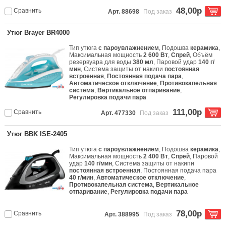
48,00р
Сравнить
Арт. 88698
Под заказ
Утюг Brayer BR4000
Тип утюга
с пароувлажнением
, Подошва
керамика
,
Максимальная мощность
2 600 Вт
,
Спрей
, Объём
резервуара для воды
380 мл
, Паровой удар
140 г/
мин
, Система защиты от накипи
постоянная
встроенная
,
Постоянная подача пара
,
Автоматическое отключение
,
Противокапельная
система
,
Вертикальное отпаривание
,
Регулировка подачи пара
111,00р
Сравнить
Арт. 477330
Под заказ
Утюг BBK ISE-2405
Тип утюга
с пароувлажнением
, Подошва
керамика
,
Максимальная мощность
2 400 Вт
,
Спрей
, Паровой
удар
140 г/мин
, Система защиты от накипи
постоянная встроенная
, Постоянная подача пара
40 г/мин
,
Автоматическое отключение
,
Противокапельная система
,
Вертикальное
отпаривание
,
Регулировка подачи пара
78,00р
Сравнить
Арт. 388995
Под заказ