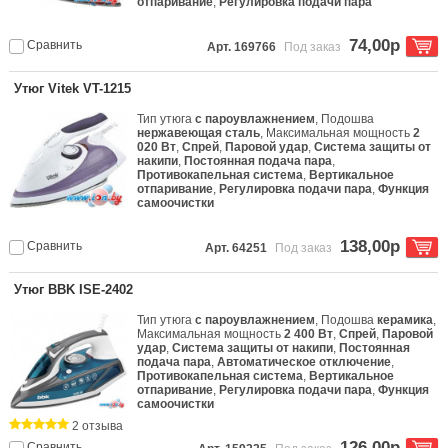
отпаривание
,
Регулировка подачи пара
74,00р
Сравнить
Арт. 169766
Под заказ
Утюг Vitek VT-1215
Тип утюга
с пароувлажнением
, Подошва
нержавеющая сталь
, Максимальная мощность
2
020 Вт
,
Спрей
,
Паровой удар
,
Система защиты от
накипи
,
Постоянная подача пара
,
Противокапельная система
,
Вертикальное
отпаривание
,
Регулировка подачи пара
,
Функция
самоочистки
138,00р
Сравнить
Арт. 64251
Под заказ
Утюг BBK ISE-2402
Тип утюга
с пароувлажнением
, Подошва
керамика
,
Максимальная мощность
2 400 Вт
,
Спрей
,
Паровой
удар
,
Система защиты от накипи
,
Постоянная
подача пара
,
Автоматическое отключение
,
Противокапельная система
,
Вертикальное
отпаривание
,
Регулировка подачи пара
,
Функция
самоочистки
2 отзыва
126,00р
Сравнить