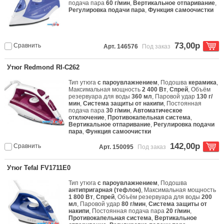
подача пара
60 г/мин
,
Вертикальное отпаривание
,
Регулировка подачи пара
,
Функция самоочистки
73,00р
Сравнить
Арт. 146576
Под заказ
Утюг Redmond RI-C262
Тип утюга
с пароувлажнением
, Подошва
керамика
,
Максимальная мощность
2 400 Вт
,
Спрей
, Объём
резервуара для воды
360 мл
, Паровой удар
130 г/
мин
,
Система защиты от накипи
, Постоянная
подача пара
30 г/мин
,
Автоматическое
отключение
,
Противокапельная система
,
Вертикальное отпаривание
,
Регулировка подачи
пара
,
Функция самоочистки
142,00р
Сравнить
Арт. 150095
Под заказ
Утюг Tefal FV1711E0
Тип утюга
с пароувлажнением
, Подошва
антипригарная (тефлон)
, Максимальная мощность
1 800 Вт
,
Спрей
, Объём резервуара для воды
200
мл
, Паровой удар
80 г/мин
,
Система защиты от
накипи
, Постоянная подача пара
20 г/мин
,
Противокапельная система
,
Вертикальное