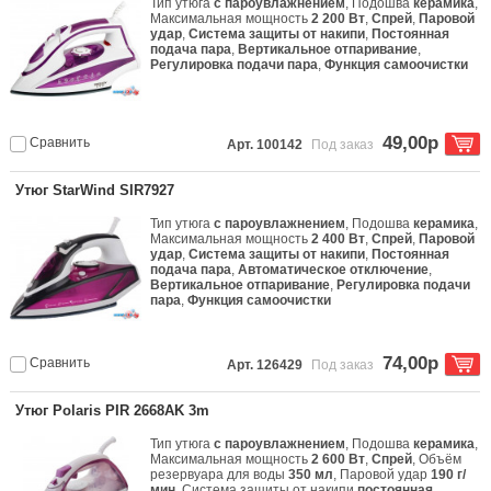
Тип утюга
с пароувлажнением
, Подошва
керамика
,
Максимальная мощность
2 200 Вт
,
Спрей
,
Паровой
удар
,
Система защиты от накипи
,
Постоянная
подача пара
,
Вертикальное отпаривание
,
Регулировка подачи пара
,
Функция самоочистки
49,00р
Сравнить
Арт. 100142
Под заказ
Утюг StarWind SIR7927
Тип утюга
с пароувлажнением
, Подошва
керамика
,
Максимальная мощность
2 400 Вт
,
Спрей
,
Паровой
удар
,
Система защиты от накипи
,
Постоянная
подача пара
,
Автоматическое отключение
,
Вертикальное отпаривание
,
Регулировка подачи
пара
,
Функция самоочистки
74,00р
Сравнить
Арт. 126429
Под заказ
Утюг Polaris PIR 2668AK 3m
Тип утюга
с пароувлажнением
, Подошва
керамика
,
Максимальная мощность
2 600 Вт
,
Спрей
, Объём
резервуара для воды
350 мл
, Паровой удар
190 г/
мин
, Система защиты от накипи
постоянная