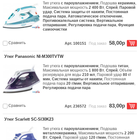
Тип утюга
с пароувлажнением
, Подошва
керамика
,
Максимальная мощность
2 400 Вт
,
Спрей
,
Паровой
удар
,
Система защиты от накипи
,
Постоянная
подача пара
,
Автоматическое отключение
,
Противокапельная система
,
Вертикальное
отпаривание
,
Регулировка подачи пара
,
Функция
самоочистки
58,00р
Сравнить
Арт. 100151
Под заказ
Утюг Panasonic NI-M300TVTW
Тип утюга
с пароувлажнением
, Подошва
титан
,
Максимальная мощность
1 800 Вт
,
Спрей
, Объём
резервуара для воды
210 мл
, Паровой удар
80 г/
мин
,
Система защиты от накипи
, Постоянная
подача пара
20 г/мин
,
Вертикальное отпаривание
,
Регулировка подачи пара
83,00р
Сравнить
Арт. 236572
Под заказ
Утюг Scarlett SC-SI30K23
Тип утюга
с пароувлажнением
, Подошва
металлокерамика
, Максимальная мощность
2 200
Вт
,
Спрей
, Паровой удар
120 г/мин
, Постоянная