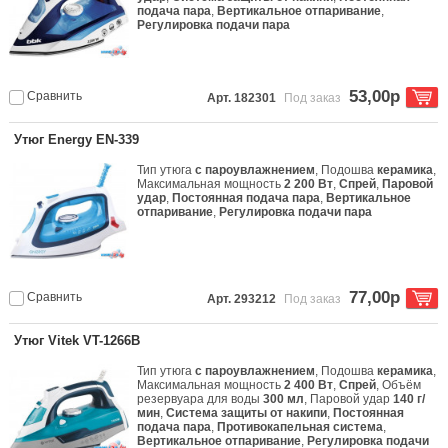
подача пара
,
Вертикальное отпаривание
,
Регулировка подачи пара
53,00р
Сравнить
Арт. 182301
Под заказ
Утюг Energy EN-339
Тип утюга
с пароувлажнением
, Подошва
керамика
,
Максимальная мощность
2 200 Вт
,
Спрей
,
Паровой
удар
,
Постоянная подача пара
,
Вертикальное
отпаривание
,
Регулировка подачи пара
77,00р
Сравнить
Арт. 293212
Под заказ
Утюг Vitek VT-1266B
Тип утюга
с пароувлажнением
, Подошва
керамика
,
Максимальная мощность
2 400 Вт
,
Спрей
, Объём
резервуара для воды
300 мл
, Паровой удар
140 г/
мин
,
Система защиты от накипи
,
Постоянная
подача пара
,
Противокапельная система
,
Вертикальное отпаривание
,
Регулировка подачи