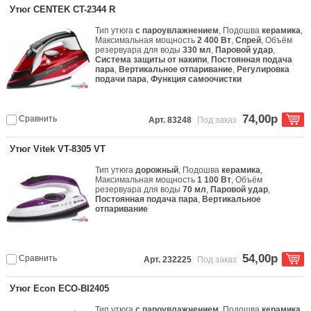
Утюг CENTEK CT-2344 R
Тип утюга
с пароувлажнением
, Подошва
керамика
,
Максимальная мощность
2 400 Вт
,
Спрей
, Объём
резервуара для воды
330 мл
,
Паровой удар
,
Система защиты от накипи
,
Постоянная подача
пара
,
Вертикальное отпаривание
,
Регулировка
подачи пара
,
Функция самоочистки
74,00р
Сравнить
Арт. 83248
Под заказ
Утюг Vitek VT-8305 VT
Тип утюга
дорожный
, Подошва
керамика
,
Максимальная мощность
1 100 Вт
, Объём
резервуара для воды
70 мл
,
Паровой удар
,
Постоянная подача пара
,
Вертикальное
отпаривание
54,00р
Сравнить
Арт. 232225
Под заказ
Утюг Econ ECO-BI2405
Тип утюга
с пароувлажнением
, Подошва
керамика
,