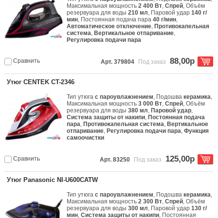
Максимальная мощность
2 400 Вт
,
Спрей
, Объём
резервуара для воды
210 мл
, Паровой удар
140 г/
мин
, Постоянная подача пара
40 г/мин
,
Автоматическое отключение
,
Противокапельная
система
,
Вертикальное отпаривание
,
Регулировка подачи пара
88,00р
Сравнить
Арт. 379804
Под заказ
Утюг CENTEK CT-2346
Тип утюга
с пароувлажнением
, Подошва
керамика
,
Максимальная мощность
3 000 Вт
,
Спрей
, Объём
резервуара для воды
380 мл
,
Паровой удар
,
Система защиты от накипи
,
Постоянная подача
пара
,
Противокапельная система
,
Вертикальное
отпаривание
,
Регулировка подачи пара
,
Функция
самоочистки
125,00р
Сравнить
Арт. 83250
Под заказ
Утюг Panasonic NI-U600CATW
Тип утюга
с пароувлажнением
, Подошва
керамика
,
Максимальная мощность
2 300 Вт
,
Спрей
, Объём
резервуара для воды
300 мл
, Паровой удар
130 г/
мин
,
Система защиты от накипи
, Постоянная