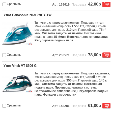
42,00р
Сравнить
Арт. 169619
Под заказ
Утюг Panasonic NI-M250TGTW
Тип утюга
с пароувлажнением
, Подошва
титан
,
Максимальная мощность
1 550 Вт
,
Спрей
, Объём
резервуара для воды
210 мл
, Паровой удар
75 г/
мин
,
Система защиты от накипи
, Постоянная
подача пара
15 г/мин
,
Вертикальное отпаривание
,
Регулировка подачи пара
78,00р
Сравнить
Арт. 236571
Под заказ
Утюг Vitek VT-8306 G
Тип утюга
с пароувлажнением
, Подошва
керамика
,
Максимальная мощность
2 400 Вт
,
Спрей
, Объём
резервуара для воды
350 мл
, Паровой удар
140 г/
мин
,
Система защиты от накипи
,
Постоянная
подача пара
,
Противокапельная система
,
Вертикальное отпаривание
,
Регулировка подачи
пара
,
Функция самоочистки
61,00р
Сравнить
Арт. 148286
Под заказ