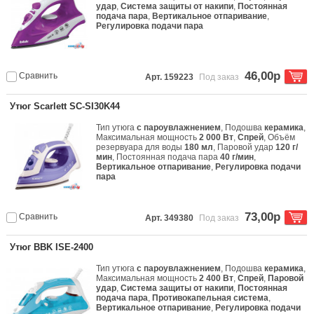
удар
,
Система защиты от накипи
,
Постоянная
подача пара
,
Вертикальное отпаривание
,
Регулировка подачи пара
46,00р
Сравнить
Арт. 159223
Под заказ
Утюг Scarlett SC-SI30K44
Тип утюга
с пароувлажнением
, Подошва
керамика
,
Максимальная мощность
2 000 Вт
,
Спрей
, Объём
резервуара для воды
180 мл
, Паровой удар
120 г/
мин
, Постоянная подача пара
40 г/мин
,
Вертикальное отпаривание
,
Регулировка подачи
пара
73,00р
Сравнить
Арт. 349380
Под заказ
Утюг BBK ISE-2400
Тип утюга
с пароувлажнением
, Подошва
керамика
,
Максимальная мощность
2 400 Вт
,
Спрей
,
Паровой
удар
,
Система защиты от накипи
,
Постоянная
подача пара
,
Противокапельная система
,
Вертикальное отпаривание
,
Регулировка подачи