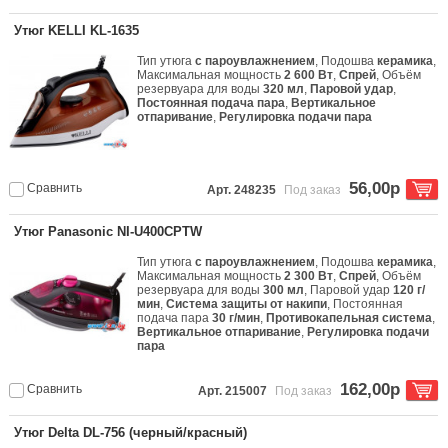
Утюг KELLI KL-1635
Тип утюга
с пароувлажнением
, Подошва
керамика
,
Максимальная мощность
2 600 Вт
,
Спрей
, Объём
резервуара для воды
320 мл
,
Паровой удар
,
Постоянная подача пара
,
Вертикальное
отпаривание
,
Регулировка подачи пара
56,00р
Сравнить
Арт. 248235
Под заказ
Утюг Panasonic NI-U400CPTW
Тип утюга
с пароувлажнением
, Подошва
керамика
,
Максимальная мощность
2 300 Вт
,
Спрей
, Объём
резервуара для воды
300 мл
, Паровой удар
120 г/
мин
,
Система защиты от накипи
, Постоянная
подача пара
30 г/мин
,
Противокапельная система
,
Вертикальное отпаривание
,
Регулировка подачи
пара
162,00р
Сравнить
Арт. 215007
Под заказ
Утюг Delta DL-756 (черный/красный)