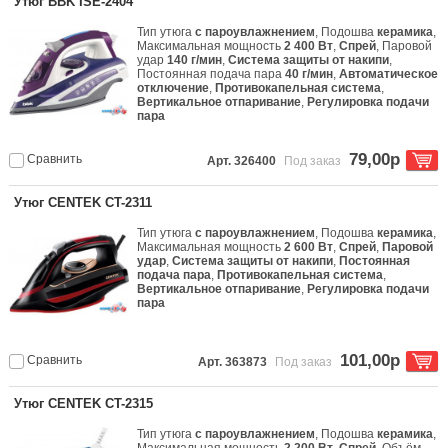
Утюг BBK ISE-2404
Тип утюга
с пароувлажнением
, Подошва
керамика
,
Максимальная мощность
2 400 Вт
,
Спрей
, Паровой
удар
140 г/мин
,
Система защиты от накипи
,
Постоянная подача пара
40 г/мин
,
Автоматическое
отключение
,
Противокапельная система
,
Вертикальное отпаривание
,
Регулировка подачи
пара
79,00р
Сравнить
Арт. 326400
Под заказ
Утюг CENTEK CT-2311
Тип утюга
с пароувлажнением
, Подошва
керамика
,
Максимальная мощность
2 600 Вт
,
Спрей
,
Паровой
удар
,
Система защиты от накипи
,
Постоянная
подача пара
,
Противокапельная система
,
Вертикальное отпаривание
,
Регулировка подачи
пара
101,00р
Сравнить
Арт. 363873
Под заказ
Утюг CENTEK CT-2315
Тип утюга
с пароувлажнением
, Подошва
керамика
,