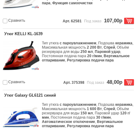
пара
,
Функция самоочистки
107,00р
Сравнить
Арт. 62581
Под заказ
Утюг KELLI KL-1639
Тип утюга
с пароувлажнением
, Подошва
керамика
,
Максимальная мощность
2 200 Вт
,
Спрей
, Объём
резервуара для воды
250 мл
,
Паровой удар
,
Постоянная подача пара
20 г/мин
,
Вертикальное
отпаривание
,
Регулировка подачи пара
48,00р
Сравнить
Арт. 375398
Под заказ
Утюг Galaxy GL6121 синий
Тип утюга
с пароувлажнением
, Подошва
керамика
,
Максимальная мощность
1 600 Вт
,
Спрей
, Объём
резервуара для воды
150 мл
, Паровой удар
120 г/
мин
, Постоянная подача пара
30 г/мин
,
Автоматическое отключение
,
Вертикальное
отпаривание
,
Регулировка подачи пара