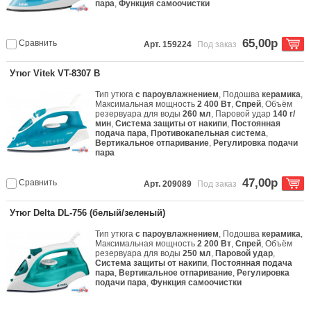
пара
,
Функция самоочистки
65,00р
Сравнить
Арт. 159224
Под заказ
Утюг Vitek VT-8307 B
Тип утюга
с пароувлажнением
, Подошва
керамика
,
Максимальная мощность
2 400 Вт
,
Спрей
, Объём
резервуара для воды
260 мл
, Паровой удар
140 г/
мин
,
Система защиты от накипи
,
Постоянная
подача пара
,
Противокапельная система
,
Вертикальное отпаривание
,
Регулировка подачи
пара
47,00р
Сравнить
Арт. 209089
Под заказ
Утюг Delta DL-756 (белый/зеленый)
Тип утюга
с пароувлажнением
, Подошва
керамика
,
Максимальная мощность
2 200 Вт
,
Спрей
, Объём
резервуара для воды
250 мл
,
Паровой удар
,
Система защиты от накипи
,
Постоянная подача
пара
,
Вертикальное отпаривание
,
Регулировка
подачи пара
,
Функция самоочистки