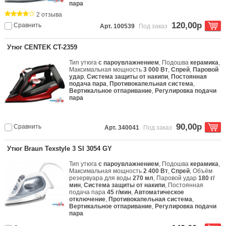
пара
2 отзыва
120,00р
Сравнить
Арт. 100539
Под заказ
Утюг CENTEK CT-2359
Тип утюга
с пароувлажнением
, Подошва
керамика
,
Максимальная мощность
3 000 Вт
,
Спрей
,
Паровой
удар
,
Система защиты от накипи
,
Постоянная
подача пара
,
Противокапельная система
,
Вертикальное отпаривание
,
Регулировка подачи
пара
90,00р
Сравнить
Арт. 340041
Под заказ
Утюг Braun Texstyle 3 SI 3054 GY
Тип утюга
с пароувлажнением
, Подошва
керамика
,
Максимальная мощность
2 400 Вт
,
Спрей
, Объём
резервуара для воды
270 мл
, Паровой удар
180 г/
мин
,
Система защиты от накипи
, Постоянная
подача пара
45 г/мин
,
Автоматическое
отключение
,
Противокапельная система
,
Вертикальное отпаривание
,
Регулировка подачи
пара