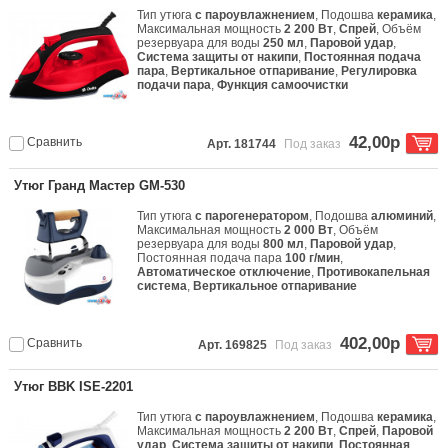
Тип утюга
с пароувлажнением
, Подошва
керамика
,
Максимальная мощность
2 200 Вт
,
Спрей
, Объём
резервуара для воды
250 мл
,
Паровой удар
,
Система защиты от накипи
,
Постоянная подача
пара
,
Вертикальное отпаривание
,
Регулировка
подачи пара
,
Функция самоочистки
42,00р
Сравнить
Арт. 181744
Под заказ
Утюг Гранд Мастер GM-530
Тип утюга
с парогенератором
, Подошва
алюминий
,
Максимальная мощность
2 000 Вт
, Объём
резервуара для воды
800 мл
,
Паровой удар
,
Постоянная подача пара
100 г/мин
,
Автоматическое отключение
,
Противокапельная
система
,
Вертикальное отпаривание
402,00р
Сравнить
Арт. 169825
Под заказ
Утюг BBK ISE-2201
Тип утюга
с пароувлажнением
, Подошва
керамика
,
Максимальная мощность
2 200 Вт
,
Спрей
,
Паровой
удар
,
Система защиты от накипи
,
Постоянная