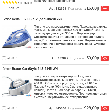
пара
,
Функция самоочистки
5 отзывов
316,00р
Сравнить
Арт. 182668
Под заказ
Утюг Delta Lux DL-712 (белый/синий)
Тип утюга
с пароувлажнением
, Подошва
керамика
,
Максимальная мощность
2 400 Вт
,
Спрей
, Объём
резервуара для воды
350 мл
,
Паровой удар
,
Система защиты от накипи
,
Постоянная подача
пара
,
Противокапельная система
,
Вертикальное
отпаривание
,
Регулировка подачи пара
,
Функция
самоочистки
59,00р
Сравнить
Арт. 132829
Под заказ
Утюг Braun CareStyle 5 IS 5145 WH
Тип утюга
с парогенератором
, Подошва
металлокерамика
, Максимальная мощность
2
400 Вт
, Объём резервуара для воды
2 000 мл
,
Паровой удар
400 г/мин
,
Система защиты от
накипи
, Постоянная подача пара
120 г/мин
,
Автоматическое отключение
,
Противокапельная
система
,
Вертикальное отпаривание
928,00р
Сравнить
Арт. 345046
Под заказ