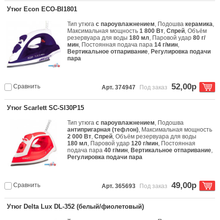
Утюг Econ ECO-BI1801
Тип утюга
с пароувлажнением
, Подошва
керамика
,
Максимальная мощность
1 800 Вт
,
Спрей
, Объём
резервуара для воды
180 мл
, Паровой удар
80 г/
мин
, Постоянная подача пара
14 г/мин
,
Вертикальное отпаривание
,
Регулировка подачи
пара
52,00р
Сравнить
Арт. 374947
Под заказ
Утюг Scarlett SC-SI30P15
Тип утюга
с пароувлажнением
, Подошва
антипригарная (тефлон)
, Максимальная мощность
2 000 Вт
,
Спрей
, Объём резервуара для воды
180 мл
, Паровой удар
120 г/мин
, Постоянная
подача пара
40 г/мин
,
Вертикальное отпаривание
,
Регулировка подачи пара
49,00р
Сравнить
Арт. 365693
Под заказ
Утюг Delta Lux DL-352 (белый/фиолетовый)