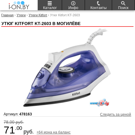
Каталог
Инфо
Контакты
Поиск
Главная
›
Утюги
›
Утюги Kitfort
› Утюг Kitfort KT-2603
УТЮГ KITFORT KT-2603 В МОГИЛЁВЕ
Артикул:
478163
Следить за ценой
78,00 руб.
71
.00
руб.
+64 иона на баланс