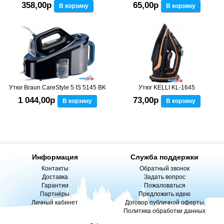
358,00р
65,00р
В корзину
В корзину
Утюг Braun CareStyle 5 IS 5145 BK
Утюг KELLI KL-1645
1 044,00р
73,00р
В корзину
В корзину
Информация
Служба поддержки
Контакты
Обратный звонок
Доставка
Задать вопрос
Гарантии
Пожаловаться
Партнёры
Предложить идею
Личный кабинет
Договор публичной оферты
Политика обработки данных