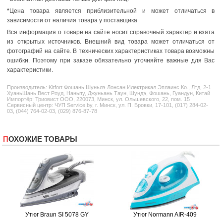
*
Цена товара является приблизительной и может отличаться в
зависимости от наличия товара у поставщика
Вся информация о товаре на сайте носит справочный характер и взята
из открытых источников. Внешний вид товара может отличаться от
фотографий на сайте. В технических характеристиках товара возможны
ошибки. Поэтому при заказе обязательно уточняйте важные для Вас
характеристики.
Производитель:
Kitfort
Фошань Шуньлэ Лонсан Илектрикал Эплаинс Ко., Лтд. 2-1
ХуаньШань Вест Роуд, Наньпу, Джуньань Таун, Шундэ, Фошань, Гуандун, Китай
Импортёр: Триовист ООО, 220073, Минск, ул. Ольшевского, 22, пом. 15
Сервисный центр: ЧУП Service.by, г. Минск, ул. П. Бровки, 17-101, (017) 284-02-
03, (044) 764-02-03, (029) 876-87-78
ПОХОЖИЕ ТОВАРЫ
Утюг Braun SI 5078 GY
Утюг Normann AIR-409