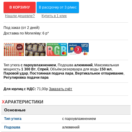
В КОРЗИНУ
В рассрочку от 3 р/мес
Нашли дешевле?
Купить в 1 клик
Под заказ (от 2 дней)
Доставка по Могилёву: 6 р*
Тип утюга
с пароувлажнением
, Подошва
алюминий
, Максимальная
мощность
1 300 Вт
,
Спрей
, Объём резервуара для воды
150 мл
,
Паровой удар
,
Постоянная подача пара
,
Вертикальное отпаривание
,
Регулировка подачи пара
Для юрлиц с НДС:
71,00р
Заказать счёт
ХАРАКТЕРИСТИКИ
Основные
Тип утюга
с пароувлажнением
Подошва
алюминий