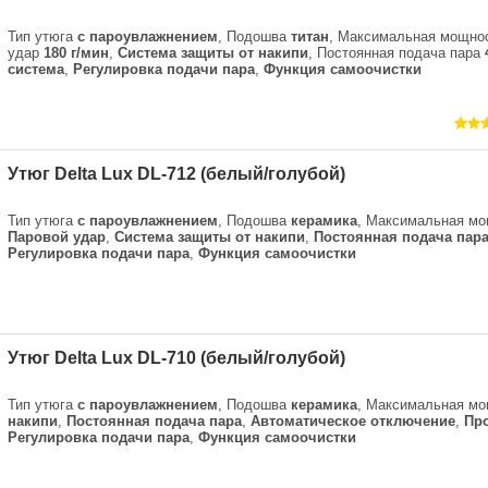
Тип утюга
с пароувлажнением
, Подошва
титан
, Максимальная мощно
удар
180 г/мин
,
Система защиты от накипи
, Постоянная подача пара
система
,
Регулировка подачи пара
,
Функция самоочистки
Утюг Delta Lux DL-712 (белый/голубой)
Тип утюга
с пароувлажнением
, Подошва
керамика
, Максимальная м
Паровой удар
,
Система защиты от накипи
,
Постоянная подача пар
Регулировка подачи пара
,
Функция самоочистки
Утюг Delta Lux DL-710 (белый/голубой)
Тип утюга
с пароувлажнением
, Подошва
керамика
, Максимальная м
накипи
,
Постоянная подача пара
,
Автоматическое отключение
,
Пр
Регулировка подачи пара
,
Функция самоочистки