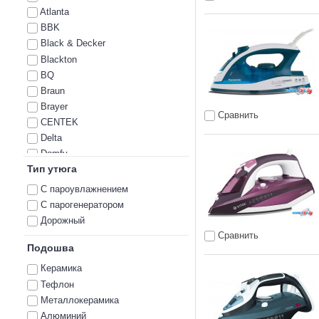
Atlanta
BBK
Black & Decker
Blackton
BQ
Braun
Brayer
Сравнить
CENTEK
Delta
Domfy
Тип утюга
Econ
Endever
С пароувлажнением
Energy
С парогенератором
Ergolux
Дорожный
Eurostek
Сравнить
Galaxy
Подошва
Galaxy Line
Керамика
Garlyn
Тефлон
Gorenje
Металлокерамика
HiTT
Алюминий