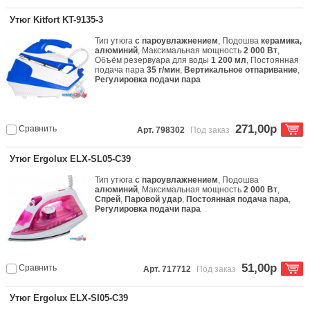
Утюг Kitfort KT-9135-3
Тип утюга
с пароувлажнением
, Подошва
керамика,
алюминий
, Максимальная мощность
2 000 Вт
,
Объём резервуара для воды
1 200 мл
, Постоянная
подача пара
35 г/мин
,
Вертикальное отпаривание
,
Регулировка подачи пара
271,00р
Сравнить
Арт. 798302
Под заказ
Утюг Ergolux ELX-SL05-C39
Тип утюга
с пароувлажнением
, Подошва
алюминий
, Максимальная мощность
2 000 Вт
,
Спрей
,
Паровой удар
,
Постоянная подача пара
,
Регулировка подачи пара
51,00р
Сравнить
Арт. 717712
Под заказ
Утюг Ergolux ELX-SI05-C39