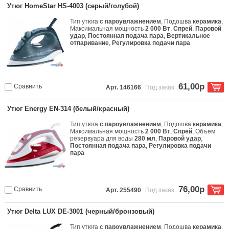
Утюг HomeStar HS-4003 (серый/голубой)
Тип утюга
с пароувлажнением
, Подошва
керамика
,
Максимальная мощность
2 000 Вт
,
Спрей
,
Паровой
удар
,
Постоянная подача пара
,
Вертикальное
отпаривание
,
Регулировка подачи пара
61,00р
Сравнить
Арт. 146166
Под заказ
Утюг Energy EN-314 (белый/красный)
Тип утюга
с пароувлажнением
, Подошва
керамика
,
Максимальная мощность
2 000 Вт
,
Спрей
, Объём
резервуара для воды
280 мл
,
Паровой удар
,
Постоянная подача пара
,
Регулировка подачи
пара
76,00р
Сравнить
Арт. 255490
Под заказ
Утюг Delta LUX DE-3001 (черный/бронзовый)
Тип утюга
с пароувлажнением
, Подошва
керамика
,