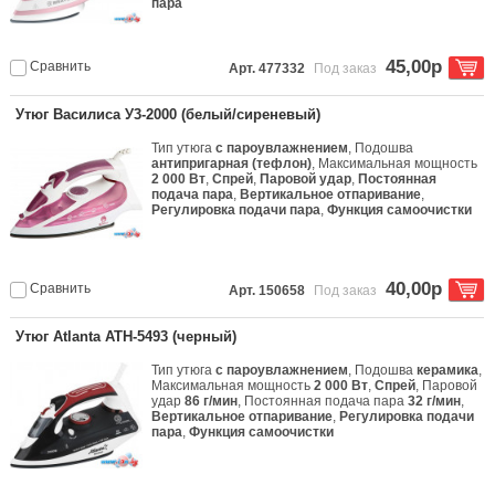
пара
45,00р
Сравнить
Арт. 477332
Под заказ
Утюг Василиса У3-2000 (белый/сиреневый)
Тип утюга
с пароувлажнением
, Подошва
антипригарная (тефлон)
, Максимальная мощность
2 000 Вт
,
Спрей
,
Паровой удар
,
Постоянная
подача пара
,
Вертикальное отпаривание
,
Регулировка подачи пара
,
Функция самоочистки
40,00р
Сравнить
Арт. 150658
Под заказ
Утюг Atlanta ATH-5493 (черный)
Тип утюга
с пароувлажнением
, Подошва
керамика
,
Максимальная мощность
2 000 Вт
,
Спрей
, Паровой
удар
86 г/мин
, Постоянная подача пара
32 г/мин
,
Вертикальное отпаривание
,
Регулировка подачи
пара
,
Функция самоочистки