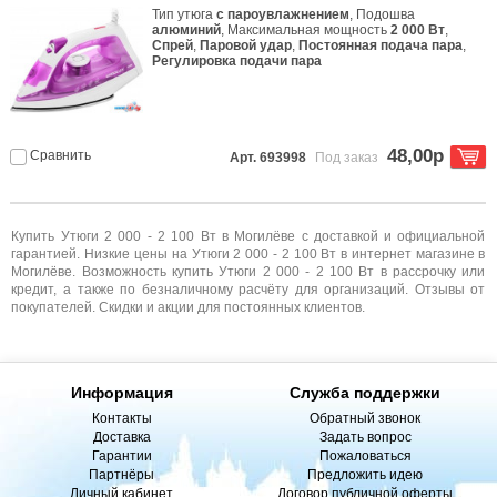
Тип утюга
с пароувлажнением
, Подошва
алюминий
, Максимальная мощность
2 000 Вт
,
Спрей
,
Паровой удар
,
Постоянная подача пара
,
Регулировка подачи пара
48,00р
Сравнить
Арт. 693998
Под заказ
Купить Утюги 2 000 - 2 100 Вт в Могилёве с доставкой и официальной
гарантией. Низкие цены на Утюги 2 000 - 2 100 Вт в интернет магазине в
Могилёве. Возможность купить Утюги 2 000 - 2 100 Вт в рассрочку или
кредит, а также по безналичному расчёту для организаций. Отзывы от
покупателей. Скидки и акции для постоянных клиентов.
Информация
Служба поддержки
Контакты
Обратный звонок
Доставка
Задать вопрос
Гарантии
Пожаловаться
Партнёры
Предложить идею
Личный кабинет
Договор публичной оферты