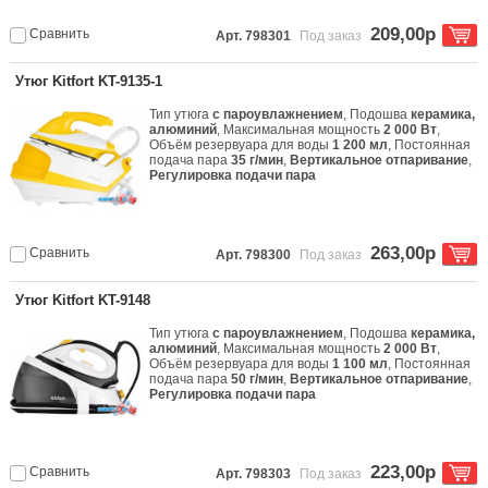
209,00р
Сравнить
Арт. 798301
Под заказ
Утюг Kitfort KT-9135-1
Тип утюга
с пароувлажнением
, Подошва
керамика,
алюминий
, Максимальная мощность
2 000 Вт
,
Объём резервуара для воды
1 200 мл
, Постоянная
подача пара
35 г/мин
,
Вертикальное отпаривание
,
Регулировка подачи пара
263,00р
Сравнить
Арт. 798300
Под заказ
Утюг Kitfort KT-9148
Тип утюга
с пароувлажнением
, Подошва
керамика,
алюминий
, Максимальная мощность
2 000 Вт
,
Объём резервуара для воды
1 100 мл
, Постоянная
подача пара
50 г/мин
,
Вертикальное отпаривание
,
Регулировка подачи пара
223,00р
Сравнить
Арт. 798303
Под заказ