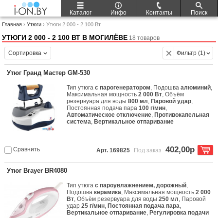
Каталог
Инфо
Контакты
Поиск
Главная
›
Утюги
› Утюги 2 000 - 2 100 Вт
УТЮГИ 2 000 - 2 100 ВТ В МОГИЛЁВЕ
18 товаров
Сортировка
Фильтр (1)
Утюг Гранд Мастер GM-530
Тип утюга
с парогенератором
, Подошва
алюминий
,
Максимальная мощность
2 000 Вт
, Объём
резервуара для воды
800 мл
,
Паровой удар
,
Постоянная подача пара
100 г/мин
,
Автоматическое отключение
,
Противокапельная
система
,
Вертикальное отпаривание
402,00р
Сравнить
Арт. 169825
Под заказ
Утюг Brayer BR4080
Тип утюга
с пароувлажнением, дорожный
,
Подошва
керамика
, Максимальная мощность
2 000
Вт
, Объём резервуара для воды
250 мл
, Паровой
удар
25 г/мин
,
Постоянная подача пара
,
Вертикальное отпаривание
,
Регулировка подачи