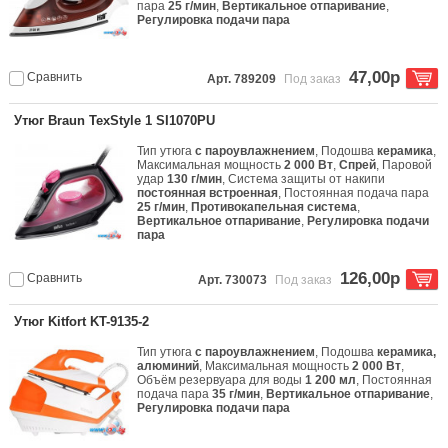
пара
25 г/мин
,
Вертикальное отпаривание
,
Регулировка подачи пара
47,00р
Сравнить
Арт. 789209
Под заказ
Утюг Braun TexStyle 1 SI1070PU
Тип утюга
с пароувлажнением
, Подошва
керамика
,
Максимальная мощность
2 000 Вт
,
Спрей
, Паровой
удар
130 г/мин
, Система защиты от накипи
постоянная встроенная
, Постоянная подача пара
25 г/мин
,
Противокапельная система
,
Вертикальное отпаривание
,
Регулировка подачи
пара
126,00р
Сравнить
Арт. 730073
Под заказ
Утюг Kitfort KT-9135-2
Тип утюга
с пароувлажнением
, Подошва
керамика,
алюминий
, Максимальная мощность
2 000 Вт
,
Объём резервуара для воды
1 200 мл
, Постоянная
подача пара
35 г/мин
,
Вертикальное отпаривание
,
Регулировка подачи пара