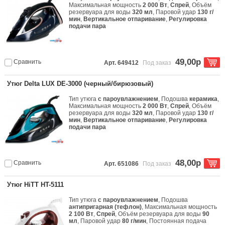
Максимальная мощность
2 000 Вт
,
Спрей
, Объём
резервуара для воды
320 мл
, Паровой удар
130 г/
мин
,
Вертикальное отпаривание
,
Регулировка
подачи пара
49,00р
Сравнить
Арт. 649412
Под заказ
Утюг Delta LUX DE-3000 (черный/бирюзовый)
Тип утюга
с пароувлажнением
, Подошва
керамика
,
Максимальная мощность
2 000 Вт
,
Спрей
, Объём
резервуара для воды
320 мл
, Паровой удар
130 г/
мин
,
Вертикальное отпаривание
,
Регулировка
подачи пара
48,00р
Сравнить
Арт. 651086
Под заказ
Утюг HiTT HT-5111
Тип утюга
с пароувлажнением
, Подошва
антипригарная (тефлон)
, Максимальная мощность
2 100 Вт
,
Спрей
, Объём резервуара для воды
90
мл
, Паровой удар
80 г/мин
, Постоянная подача