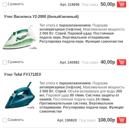
50,00р
Сравнить
Арт. 119698
Под заказ
Утюг Василиса У2-2000 (белый/зеленый)
Тип утюга
с пароувлажнением
, Подошва
антипригарная (тефлон)
, Максимальная мощность
2 000 Вт
,
Спрей
,
Паровой удар
,
Постоянная
подача пара
,
Вертикальное отпаривание
,
Регулировка подачи пара
,
Функция самоочистки
40,00р
Сравнить
Арт. 140982
Под заказ
Утюг Tefal FV1712E0
Тип утюга
с пароувлажнением
, Подошва
антипригарная (тефлон)
, Максимальная мощность
2 000 Вт
,
Спрей
, Объём резервуара для воды
200
мл
, Паровой удар
80 г/мин
,
Система защиты от
накипи
, Постоянная подача пара
24 г/мин
,
Противокапельная система
,
Вертикальное
отпаривание
,
Регулировка подачи пара
,
Функция
самоочистки
108,00р
Сравнить
Арт. 190820
Под заказ