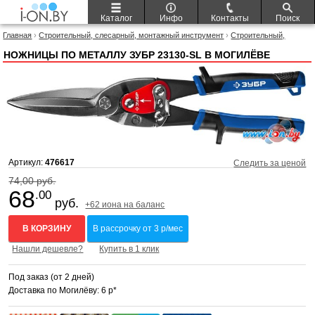
Каталог
Инфо
Контакты
Поиск
Главная
›
Строительный, слесарный, монтажный инструмент
›
Строительный,
слесарный, монтажный инструмент Зубр
› Ножницы по металлу Зубр 23130-SL
НОЖНИЦЫ ПО МЕТАЛЛУ ЗУБР 23130-SL В МОГИЛЁВЕ
Артикул:
476617
Следить за ценой
74,00 руб.
68
.00
руб.
+62 иона на баланс
В КОРЗИНУ
В рассрочку от 3 р/мес
Нашли дешевле?
Купить в 1 клик
Под заказ (от 2 дней)
Доставка по Могилёву: 6 р*