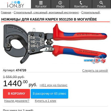
Каталог
Инфо
Контакты
Поиск
Главная
›
Строительный, слесарный, монтажный инструмент
›
Строительный,
слесарный, монтажный инструмент Knipex
› Ножницы для кабеля Knipex 9531250
НОЖНИЦЫ ДЛЯ КАБЕЛЯ KNIPEX 9531250 В МОГИЛЁВЕ
Артикул:
474720
Следить за ценой
1 556,00 руб.
1440
.00
руб.
+461 ион на баланс
В КОРЗИНУ
В рассрочку от 65 р/мес
Нашли дешевле?
Купить в 1 клик
Под заказ (от 2 дней)