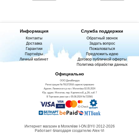
Информация
Служба поддержки
Контакты
Обратный звонок
Доставка
Задать вопрос
Гарантии
Пожаловаться
Партнёры
Предложить идею
Личный кабинет
Договор публичной оферты
Политика обработки данных
Официально
ООО ДанаВендра
Регистрации №791372916 зарегистрировано
Админ. Ленинского р-на г. Могилёва 02.05.2024
Юр. адрес: Могилев, пер. Карпинской, д.2А, каб 7
В Торговом реестре с 05.08.2024 №723581
Интернет магазин в Могилёве I-ON.BY© 2012-2026
Работает благодаря создателю Alex-Vi