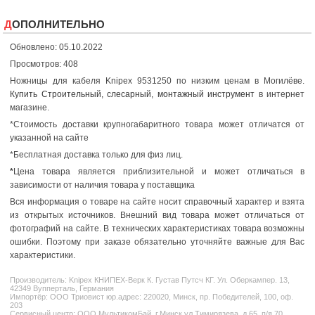
ДОПОЛНИТЕЛЬНО
Обновлено: 05.10.2022
Просмотров: 408
Ножницы для кабеля Knipex 9531250 по низким ценам в Могилёве.
Купить Строительный, слесарный, монтажный инструмент
в интернет
магазине.
*Стоимость доставки крупногабаритного товара может отличатся от
указанной на сайте
*Бесплатная доставка только для физ лиц.
*
Цена товара является приблизительной и может отличаться в
зависимости от наличия товара у поставщика
Вся информация о товаре на сайте носит справочный характер и взята
из открытых источников. Внешний вид товара может отличаться от
фотографий на сайте. В технических характеристиках товара возможны
ошибки. Поэтому при заказе обязательно уточняйте важные для Вас
характеристики.
Производитель:
Knipex
КНИПЕX-Верк К. Густав Путсч КГ. Ул. Оберкампер. 13,
42349 Вупперталь, Германия
Импортёр: ООО Триовист юр.адрес: 220020, Минск, пр. Победителей, 100, оф.
203
Сервисный центр: ООО МультикомБай, г.Минск,ул.Тимирязева, д.65, п/я 70